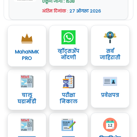
एकूण जागा : 1538
अंतिम दिनांक
:
२७ ऑगस्ट २०२६
व्हॉट्सॲप
सर्व
MahaNMK
नोंदणी
जाहिराती
PRO
चालू
परीक्षा
प्रवेशपत्र
घडामोडी
निकाल