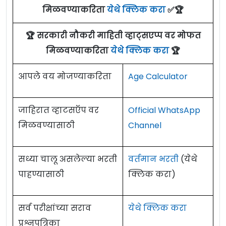
मिळवण्याकरिता
येथे क्लिक करा
✅🏆
ऑनलाईन ई-मेलद्वारे अर्ज करण्याचा अंतिम दिनांक ०७
मे २०२१ आहे. सविस्तर माहितीसाठी कृपया जाहिरात
🏆 सरकारी नौकरी माहिती व्हाट्सएप्प वर मोफत
पाहा.
मिळवण्याकरिता
येथे क्लिक करा
🏆
Sassoon Sarvopchar Hospital Pune
आपले वय मोजण्याकरिता
Age Calculator
Recruitment Details:
जाहिरात व्हाटसऍप वर
Official WhatsApp
स्टाफ नर्स (Staff Nurse)
मिळवण्यासाठी
Channel
शैक्षणिक पात्रता :
बी.एस्सी. नर्सिंग
शुल्क :
सध्या चालू असलेल्या भरती
शुल्क नाही
वर्तमान भरती
(येथे
पाहण्यासाठी
क्लिक करा)
वेतनमान (Pay Scale) :
नियमानुसार.
नोकरी ठिकाण : पुणे (महाराष्ट्र)
सर्व परीक्षांच्या सराव
येथे क्लिक करा
प्रश्नपत्रिका