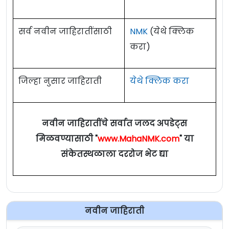
E-Mail ID :
Staffnursebharti2021@gmail.com
जाहिरात (Notification) :
येथे क्लिक करा
सर्व नवीन जाहिरातींसाठी
NMK
(येथे क्लिक
करा)
Official Site :
www.bjmcpune.org
जिल्हा नुसार जाहिराती
येथे क्लिक करा
नवीन जाहिरातींचे सर्वात जलद अपडेट्स
मिळवण्यासाठी "
www.MahaNMK.com
" या
संकेतस्थळाला दररोज भेट द्या
नवीन जाहिराती