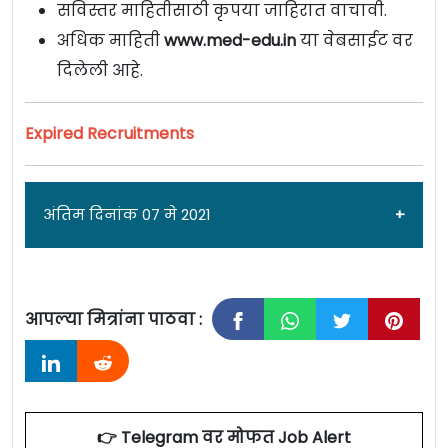
सविस्तर माहितीसाठी कृपया जाहिरात वाचावी.
अधिक माहिती
www.med-edu.in
या वेबसाईट वर
दिलेली आहे.
Expired Recruitments
अंतिम दिनांक 07 मे 2021
आपल्या मित्रांना पाठवा :
जाहिरात दिनांक: ०६/०५/२१
ससून सर्वोपचार रुग्णालय [Sassoon Sarvopchar
Hospital Pune] पुणे येथे स्टाफ नर्स पदांच्या जागांसाठी
👉 Telegram वर मोफत Job Alert
पात्र उमेदवारांकडून अर्ज मागवण्यात येत असून