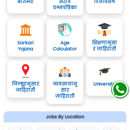
बातम्या
सराव
दिनविशेष
प्रश्नपत्रिका
Sarkari
Age
शिक्षणानुसा
Yojana
Calculator
र जाहिराती
जिल्ह्यानुसार
व्यवसायानु
University
जाहिराती
सार
जाहिराती
Jobs By Location