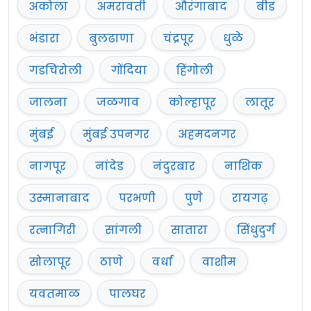
अकोला
अमरावती
औरंगाबाद
बीड
भंडारा
बुलढाणा
चंद्रपूर
धुळे
गडचिरोली
गोंदिया
हिंगोली
जालना
जळगाव
कोल्हापूर
लातूर
मुंबई
मुंबई उपनगर
अहमदनगर
नागपूर
नांदेड
नंदुरबार
नाशिक
उस्मानाबाद
परभणी
पुणे
रायगढ़
रत्नागिरी
सांगली
सातारा
सिंधुदुर्ग
सोलापूर
ठाणे
वर्धा
वाशीम
यवतमाळ
पालघर