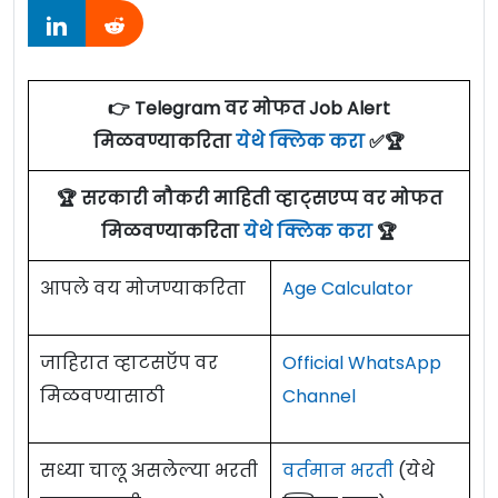
👉 Telegram वर मोफत Job Alert
मिळवण्याकरिता
येथे क्लिक करा
✅🏆
🏆 सरकारी नौकरी माहिती व्हाट्सएप्प वर मोफत
मिळवण्याकरिता
येथे क्लिक करा
🏆
आपले वय मोजण्याकरिता
Age Calculator
जाहिरात व्हाटसऍप वर
Official WhatsApp
मिळवण्यासाठी
Channel
सध्या चालू असलेल्या भरती
वर्तमान भरती
(येथे