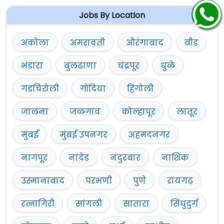
Jobs By Location
अकोला
अमरावती
औरंगाबाद
बीड
भंडारा
बुलढाणा
चंद्रपूर
धुळे
गडचिरोली
गोंदिया
हिंगोली
जालना
जळगाव
कोल्हापूर
लातूर
मुंबई
मुंबई उपनगर
अहमदनगर
नागपूर
नांदेड
नंदुरबार
नाशिक
उस्मानाबाद
परभणी
पुणे
रायगढ़
रत्नागिरी
सांगली
सातारा
सिंधुदुर्ग