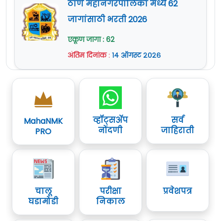
ठाणे महानगरपालिका मध्ये 62
जागांसाठी भरती 2026
एकूण जागा : 62
अंतिम दिनांक
:
१४ ऑगस्ट २०२६
व्हॉट्सॲप
सर्व
MahaNMK
नोंदणी
जाहिराती
PRO
चालू
परीक्षा
प्रवेशपत्र
घडामोडी
निकाल