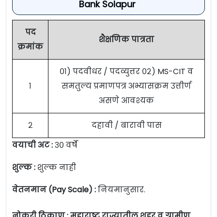
Bank Solapur
पद
शैक्षणिक पात्रता
क्रमांक
०१) पदवीधर / पदव्युत्तर ०२) MS-CIT व
१
समतुल्य प्रमाणपत्र अभ्यासक्रम उत्तीर्ण
असणे आवश्यक
२
दहावी / बारावी पास
वयाची अट :
३० वर्षे
शुल्क :
शुल्क नाही
वेतनमान (Pay Scale) :
नियमानुसार.
नोकरी ठिकाण : महाराष्ट्र राज्यातील शहर व ग्रामीण