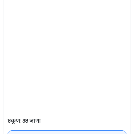
एकूण: ३८ जागा