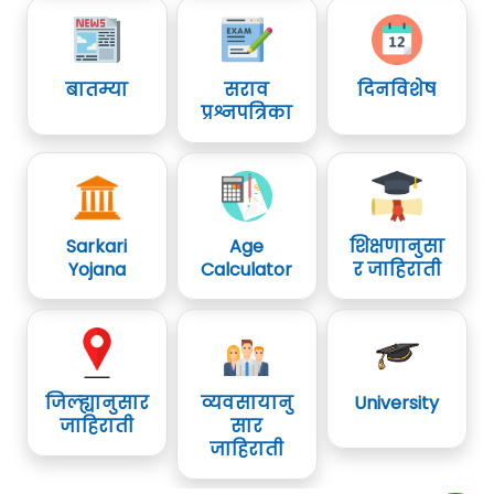
बातम्या
सराव
दिनविशेष
प्रश्नपत्रिका
Sarkari
Age
शिक्षणानुसा
Yojana
Calculator
र जाहिराती
जिल्ह्यानुसार
व्यवसायानु
University
जाहिराती
सार
जाहिराती