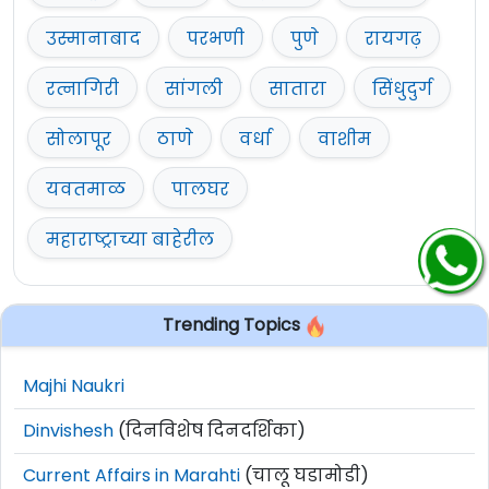
उस्मानाबाद
परभणी
पुणे
रायगढ़
रत्नागिरी
सांगली
सातारा
सिंधुदुर्ग
सोलापूर
ठाणे
वर्धा
वाशीम
यवतमाळ
पालघर
महाराष्ट्राच्या बाहेरील
Trending Topics
Majhi Naukri
Dinvishesh
(दिनविशेष दिनदर्शिका)
Current Affairs in Marahti
(चालू घडामोडी)