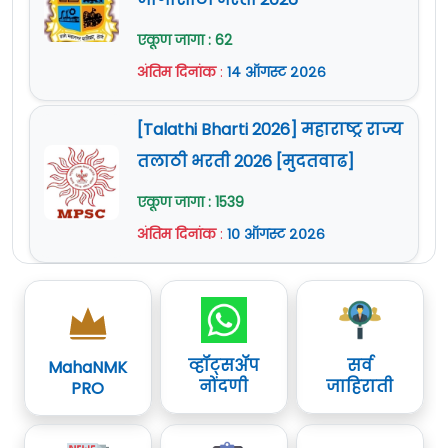
एकूण जागा : 62
अंतिम दिनांक
:
१४ ऑगस्ट २०२६
[Talathi Bharti 2026] महाराष्ट्र राज्य
तलाठी भरती 2026 [मुदतवाढ]
एकूण जागा : 1539
अंतिम दिनांक
:
१० ऑगस्ट २०२६
व्हॉट्सॲप
सर्व
MahaNMK
नोंदणी
जाहिराती
PRO