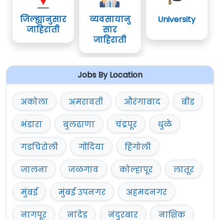
जिल्ह्यानुसार
व्यवसायानु
University
जाहिराती
सार
जाहिराती
Jobs By Location
अकोला
अमरावती
औरंगाबाद
बीड
भंडारा
बुलढाणा
चंद्रपूर
धुळे
गडचिरोली
गोंदिया
हिंगोली
जालना
जळगाव
कोल्हापूर
लातूर
मुंबई
मुंबई उपनगर
अहमदनगर
नागपूर
नांदेड
नंदुरबार
नाशिक