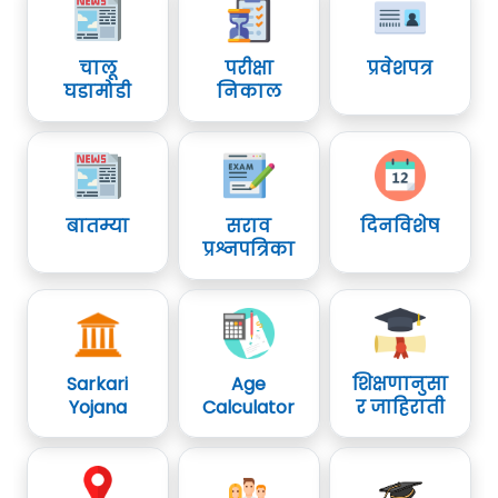
चालू
परीक्षा
प्रवेशपत्र
घडामोडी
निकाल
बातम्या
सराव
दिनविशेष
प्रश्नपत्रिका
Sarkari
Age
शिक्षणानुसा
Yojana
Calculator
र जाहिराती