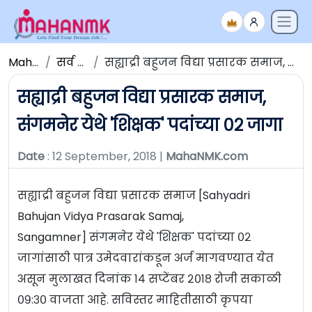
Maha NMK
सर्व जाहिराती
सह्याद्री बहुजन विद्या प्रसारक समाज, संगमनेर येथे 'शिक्षक' पदांच्या ०२ जागा
सह्याद्री बहुजन विद्या प्रसारक समाज,
संगमनेर येथे 'शिक्षक' पदांच्या ०२ जागा
Date
: 12 September, 2018 |
MahaNMK.com
सह्याद्री बहुजन विद्या प्रसारक समाज [Sahyadri
Bahujan Vidya Prasarak Samaj,
Sangamner] संगमनेर येथे 'शिक्षक' पदांच्या ०२
जागांसाठी पात्र उमेदवारांकडून अर्ज मागवण्यात येत
असून मुलाखत दिनांक १४ सप्टेंबर २०१८ रोजी सकाळी
०९:३० वाजता आहे. सविस्तर माहितीसाठी कृपया