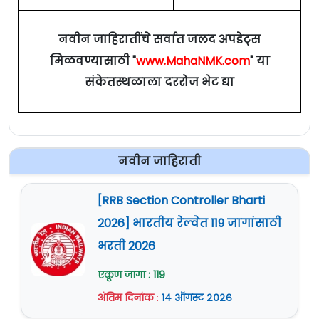
नवीन जाहिरातींचे सर्वात जलद अपडेट्स
मिळवण्यासाठी "
www.MahaNMK.com
" या
संकेतस्थळाला दररोज भेट द्या
नवीन जाहिराती
[RRB Section Controller Bharti
2026] भारतीय रेल्वेत 119 जागांसाठी
भरती 2026
एकूण जागा : 119
अंतिम दिनांक
:
१४ ऑगस्ट २०२६