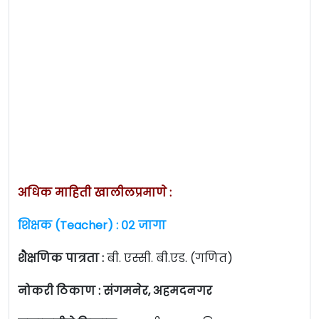
अधिक माहिती खालीलप्रमाणे :
शिक्षक (Teacher) : ०२ जागा
शैक्षणिक पात्रता :
बी. एस्सी. बी.एड. (गणित)
नोकरी ठिकाण : संगमनेर, अहमदनगर