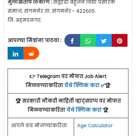
मुलाखतीचे ठिकाण :
सह्याद्री बहुजन विद्या प्रसारक
समाज, संगमनेर ता. संगमनेर - ४२२६०५.
जि. अहमदनगर.
आपल्या मित्रांना पाठवा :
👉 Telegram वर मोफत Job Alert
मिळवण्याकरिता
येथे क्लिक करा
✅🏆
🏆 सरकारी नौकरी माहिती व्हाट्सएप्प वर मोफत
मिळवण्याकरिता
येथे क्लिक करा
🏆
आपले वय मोजण्याकरिता
Age Calculator