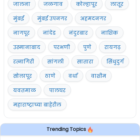
जालना
जळगाव
कोल्हापूर
लातूर
मुंबई
मुंबई उपनगर
अहमदनगर
नागपूर
नांदेड
नंदुरबार
नाशिक
उस्मानाबाद
परभणी
पुणे
रायगढ़
रत्नागिरी
सांगली
सातारा
सिंधुदुर्ग
सोलापूर
ठाणे
वर्धा
वाशीम
यवतमाळ
पालघर
महाराष्ट्राच्या बाहेरील
Trending Topics