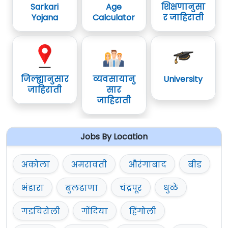
Sarkari
Age
शिक्षणानुसा
Yojana
Calculator
र जाहिराती
जिल्ह्यानुसार
व्यवसायानु
University
जाहिराती
सार
जाहिराती
Jobs By Location
अकोला
अमरावती
औरंगाबाद
बीड
भंडारा
बुलढाणा
चंद्रपूर
धुळे
गडचिरोली
गोंदिया
हिंगोली