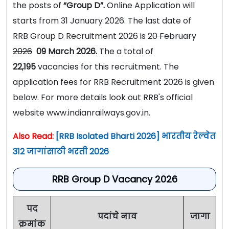
the posts of
“Group D”.
Online Application will
starts from 31 January 2026. The last date of
RRB Group D Recruitment 2026 is
20 February
2026
09 March 2026.
The a total of
22,195
vacancies for this recruitment. The
application fees for RRB Recruitment 2026 is given
below. For more details look out RRB's official
website www.indianrailways.gov.in.
Also Read:
[RRB Isolated Bharti 2026] भारतीय रेल्वेत
312 जागांसाठी भरती 2026
RRB Group D Vacancy 2026
पद
पदांचे नाव
जागा
क्रमांक