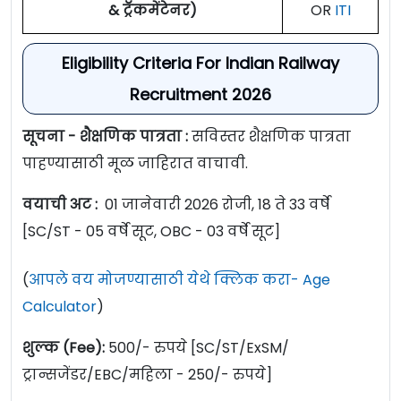
& ट्रॅकमेंटेनर)
OR
ITI
Eligibility Criteria For Indian Railway
Recruitment 2026
सूचना - शैक्षणिक पात्रता :
सविस्तर शैक्षणिक पात्रता
पाहण्यासाठी मूळ जाहिरात वाचावी.
वयाची अट :
01 जानेवारी 2026 रोजी, 18 ते 33 वर्षे
[SC/ST - 05 वर्षे सूट, OBC - 03 वर्षे सूट]
(
आपले वय मोजण्यासाठी येथे क्लिक करा- Age
Calculator
)
शुल्क (Fee):
500/- रुपये [SC/ST/ExSM/
ट्रान्सजेंडर/EBC/महिला - 250/- रुपये]