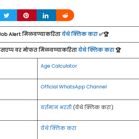
Job Alert मिळवण्याकरिता
येथे क्लिक करा
✅🏆
ाट्सएप्प वर मोफत मिळवण्याकरिता
येथे क्लिक करा
🏆
Age Calculator
Official WhatsApp Channel
वर्तमान भरती
(येथे क्लिक करा)
येथे क्लिक करा