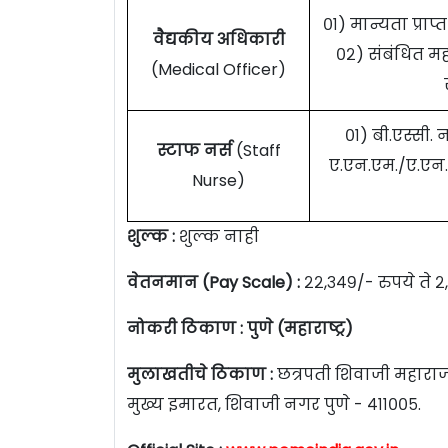
०१) मान्यता प्राप्
वैद्यकीय अधिकारी
०२) संबंधित मह
(Medical Officer)
०१) बी.एस्सी. 
स्टाफ नर्स
(Staff
ए.एन.एम./ए.एन.ए
Nurse)
शुल्क :
शुल्क नाही
वेतनमान (Pay Scale) :
२२,३४९/- रुपये ते २
नोकरी ठिकाण : पुणे (महाराष्ट्र)
मुलाखतीचे ठिकाण :
छत्रपती शिवाजी महारा
मुख्य इमारत, शिवाजी नगर पुणे - ४११००५.