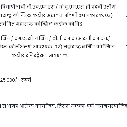
त विद्यापीठाची बी.एच.एम.एस./ बी.यु.एम.एस. ही पदवी उत्तीर्ण.
ाराष्ट्र कौन्सिल कडील अद्यावत नोंदणी बंधनकारक. ०३)
संबंधित महाराष्ट्र कौन्सिल कडील कोविड
नर्सिंग / एम.एस्सी. नर्सिंग / बी.पी.एन.ए./आर.जी.एन.एम./
म. कोर्स असणे आवश्यक. ०२) महाराष्ट्र नर्सिंग कौन्सिल
कडील रजिस्ट्रेशन आवश्यक.
,२५,०००/- रुपये
ज सभागृह आरोग्य कार्यालय, तिसरा मजला, पुणे महानगरपालि