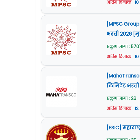
अंतिम दिनांक
:
१०
[MPSC Group C
भरती 2026 [म
एकूण जागा : 570
अंतिम दिनांक
:
१०
[MahaTransco B
लिमिटेड भरती
एकूण जागा : 26
अंतिम दिनांक
:
१२
[ESIC] महाराष्