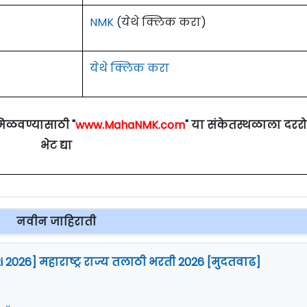
NMK
(येथे क्लिक करा)
येथे क्लिक करा
मिळवण्यासाठी "
www.MahaNMK.com
" या संकेतस्थळाला दरर
भेट द्या
नवीन जाहिराती
i 2026] महाराष्ट्र राज्य तलाठी भरती 2026 [मुदतवाढ]