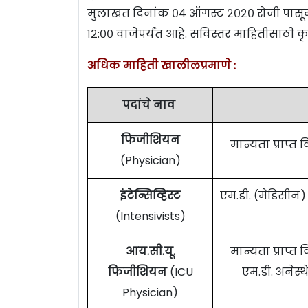
मुलाखत दिनांक ०४ ऑगस्ट २०२० रोजी पासून आ
१२:०० वाजेपर्यंत आहे. सविस्तर माहितीसाठी क
अधिक माहिती खालीलप्रमाणे :
पदांचे नाव
फिजीशियन
मान्यता प्राप्त
(Physician)
इंटेन्सिव्हिस्ट
एम.डी. (मेडिसीन)
(Intensivists)
आय.सी.यू.
मान्यता प्राप्त
फिजीशियन
(ICU
एम.डी. अनेस्थ
Physician)