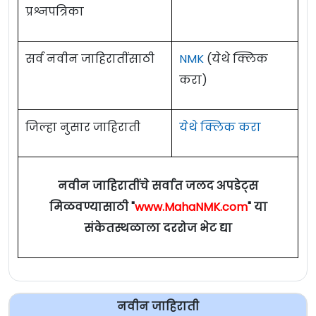
प्रश्नपत्रिका
सर्व नवीन जाहिरातींसाठी
NMK
(येथे क्लिक
करा)
जिल्हा नुसार जाहिराती
येथे क्लिक करा
नवीन जाहिरातींचे सर्वात जलद अपडेट्स
मिळवण्यासाठी "
www.MahaNMK.com
" या
संकेतस्थळाला दररोज भेट द्या
नवीन जाहिराती