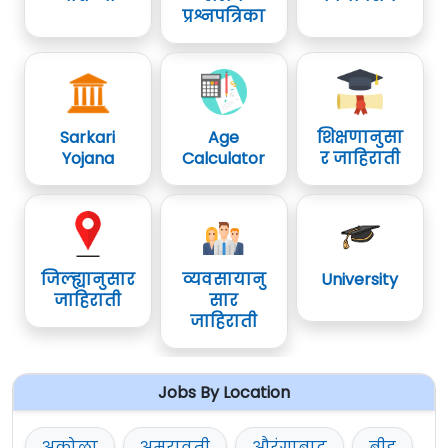
प्रश्नपत्रिका
Sarkari
Age
शिक्षणानुसा
Yojana
Calculator
र जाहिराती
जिल्ह्यानुसार
व्यवसायानु
University
जाहिराती
सार
जाहिराती
Jobs By Location
अकोला
अमरावती
औरंगाबाद
बीड