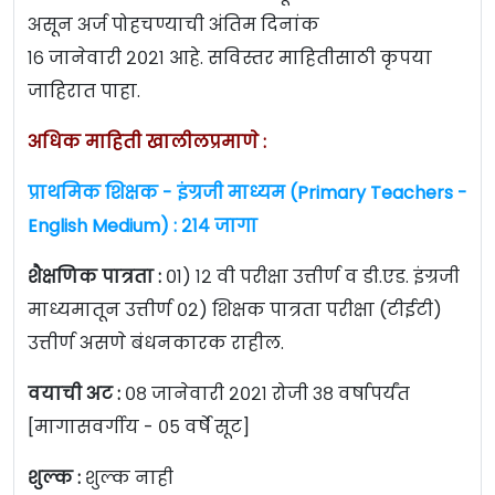
असून अर्ज पोहचण्याची अंतिम दिनांक
१६ जानेवारी २०२१ आहे. सविस्तर माहितीसाठी कृपया
जाहिरात पाहा.
अधिक माहिती खालीलप्रमाणे :
प्राथमिक शिक्षक - इंग्रजी माध्यम (Primary Teachers -
English Medium) : २१४ जागा
शैक्षणिक पात्रता :
०१) १२ वी परीक्षा उत्तीर्ण व डी.एड. इंग्रजी
माध्यमातून उत्तीर्ण ०२) शिक्षक पात्रता परीक्षा (टीईटी)
उत्तीर्ण असणे बंधनकारक राहील.
वयाची अट :
०८ जानेवारी २०२१ रोजी
३८ वर्षापर्यंत
[मागासवर्गीय - ०५ वर्षे सूट]
शुल्क :
शुल्क नाही