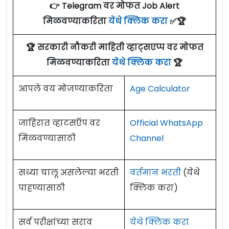
👉 Telegram वर मोफत Job Alert
मिळवण्याकरिता
येथे क्लिक करा
✅🏆
🏆 सरकारी नौकरी माहिती व्हाट्सएप्प वर मोफत
मिळवण्याकरिता
येथे क्लिक करा
🏆
आपले वय मोजण्याकरिता
Age Calculator
जाहिरात व्हाटसऍप वर
Official WhatsApp
मिळवण्यासाठी
Channel
सध्या चालू असलेल्या भरती
वर्तमान भरती
(येथे
पाहण्यासाठी
क्लिक करा)
सर्व परीक्षांच्या सराव
येथे क्लिक करा