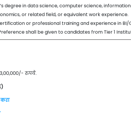
’s degree in data science, computer science, information
nomics, or related field, or equivalent work experience.
rtification or professional training and experience in BI/
Preference shall be given to candidates from Tier 1 Institu
3,00,000/- रुपये.
र)
 करा
ा