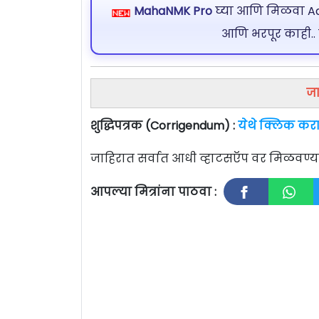
MahaNMK Pro
घ्या आणि मिळवा Ads
आणि भरपूर काही..
जा
शुद्धिपत्रक (Corrigendum) :
येथे क्लिक कर
जाहिरात सर्वात आधी व्हाटसऍप वर मिळवण
आपल्या मित्रांना पाठवा :