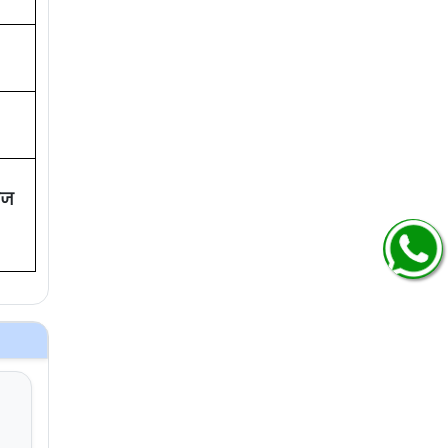
ोज
nt