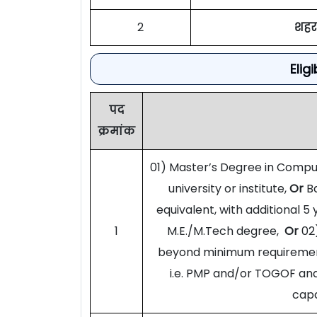
2
शहर
Elig
पद
क्रमांक
01) Master’s Degree in Comput
university or institute,
Or
B
equivalent, with additional 
1
M.E./M.Tech degree,
Or
02
beyond minimum requirement, 
i.e. PMP and/or TOGOF an
capa