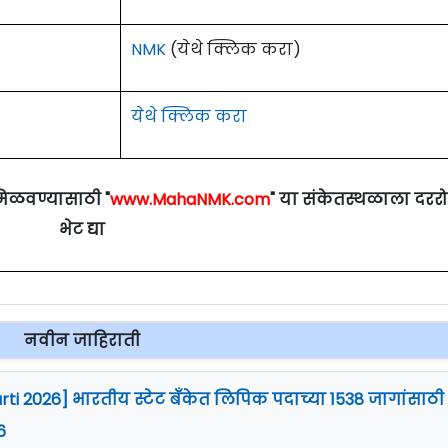
ibility Criteria For PCSCL
NMK
(येथे क्लिक करा)
येथे क्लिक करा
मिळवण्यासाठी "
www.MahaNMK.com
" या संकेतस्थळाला दरर
mart City Ltd (PCSCL) 2nd Floor, Autocluster Developme
भेट द्या
chwad Pune- 411019.
नवीन जाहिराती
arti 2026] भारतीय स्टेट बँकेत लिपिक पदाच्या 1538 जागांसाठी
6