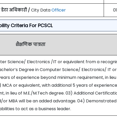
 डेटा अधिकारी /
City Data
Officer
01
ibility Criteria For PCSCL
शैक्षणिक पात्रता
er Science/ Electronics /IT or equivalent from a recogn
achelor’s Degree in Computer Science/ Electronics/ IT or
5 years of experience beyond minimum requirement, in lieu
) MCA or equivalent, with additional 5 years of experienc
in lieu of M.E./M.Tech degree. 03) Additional Certificati
d/or MBA will be an added advantage. 04) Demonstrated
bilities to act as a business leader.