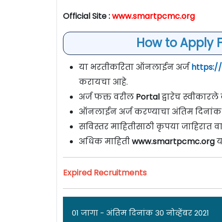
Official Site :
www.smartpcmc.org
How to Apply 
या भरतीकरिता ऑनलाईन अर्ज
https:/
करायचा आहे.
अर्ज फक्त वरील
Portal
द्वारेच स्वीकारल
ऑनलाईन अर्ज करण्याचा अंतिम दिनांक
सविस्तर माहितीसाठी कृपया जाहिरात वा
अधिक माहिती
www.smartpcmc.org
य
Expired Recruitments
01 जागा - अंतिम दिनांक 30 नोव्हेंबर 2021