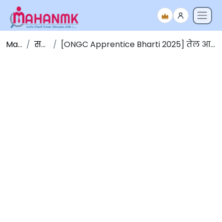
Maha NMK
सर्व जाहिराती
[ONGC Apprentice Bharti 2025] तेल आणि नैसर्गिक वायू महामंडळात 2623 जागांसाठी भरती 2025 [मुदतवाढ]