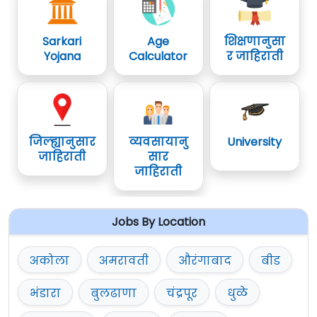
Sarkari
Age
शिक्षणानुसा
Yojana
Calculator
र जाहिराती
जिल्ह्यानुसार
व्यवसायानु
University
जाहिराती
सार
जाहिराती
Jobs By Location
अकोला
अमरावती
औरंगाबाद
बीड
भंडारा
बुलढाणा
चंद्रपूर
धुळे