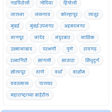
गडचिरोली
गोंदिया
हिंगोली
जालना
जळगाव
कोल्हापूर
लातूर
मुंबई
मुंबई उपनगर
अहमदनगर
नागपूर
नांदेड
नंदुरबार
नाशिक
उस्मानाबाद
परभणी
पुणे
रायगढ़
रत्नागिरी
सांगली
सातारा
सिंधुदुर्ग
सोलापूर
ठाणे
वर्धा
वाशीम
यवतमाळ
पालघर
महाराष्ट्राच्या बाहेरील