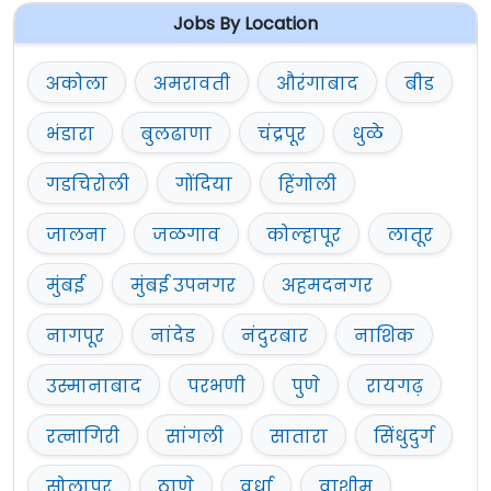
Jobs By Location
अकोला
अमरावती
औरंगाबाद
बीड
भंडारा
बुलढाणा
चंद्रपूर
धुळे
गडचिरोली
गोंदिया
हिंगोली
जालना
जळगाव
कोल्हापूर
लातूर
मुंबई
मुंबई उपनगर
अहमदनगर
नागपूर
नांदेड
नंदुरबार
नाशिक
उस्मानाबाद
परभणी
पुणे
रायगढ़
रत्नागिरी
सांगली
सातारा
सिंधुदुर्ग
सोलापूर
ठाणे
वर्धा
वाशीम