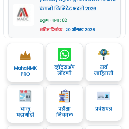
कंपनी लिमिटेड भरती 2026
एकूण जागा : 02
अंतिम दिनांक
:
२० ऑगस्ट २०२६
व्हॉट्सॲप
सर्व
MahaNMK
नोंदणी
जाहिराती
PRO
चालू
परीक्षा
प्रवेशपत्र
घडामोडी
निकाल