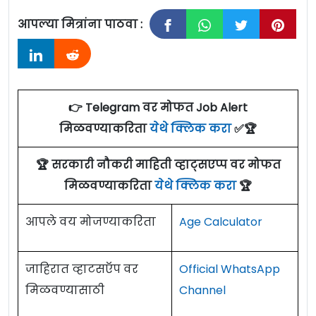
आपल्या मित्रांना पाठवा :
जाहिरात दिनांक: 22/02/24
राष्ट्रीय बँक व्यवस्थापन संस्था [National Institute of
Bank Management, Pune] पुणे येथे सहाय्यक
👉 Telegram वर मोफत Job Alert
अभियंता पदांच्या जागांसाठी पात्र उमेदवारांकडून अर्ज
मिळवण्याकरिता
येथे क्लिक करा
✅🏆
मागवण्यात येत असून ऑनलाईन अर्ज करण्याचा अंतिम
दिनांक 15 मार्च 2024 आहे. सविस्तर माहितीसाठी कृपया
🏆 सरकारी नौकरी माहिती व्हाट्सएप्प वर मोफत
जाहिरात पाहा.
मिळवण्याकरिता
येथे क्लिक करा
🏆
NIBM Bharti 2024 Details:
आपले वय मोजण्याकरिता
Age Calculator
पदांचे नाव
शैक्षणिक पात्रता
जागा
जाहिरात व्हाटसऍप वर
Official WhatsApp
मिळवण्यासाठी
Channel
01) बी.ई. किंवा समतुल्य
(इलेक्ट्रिकल/मेकॅनिकल)