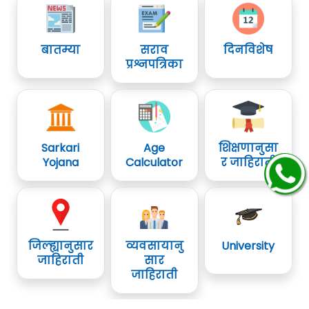
बातम्या
सराव
दिनविशेष
प्रश्नपत्रिका
Sarkari
Age
शिक्षणानुसा
Yojana
Calculator
र जाहिराती
जिल्ह्यानुसार
व्यवसायानु
University
जाहिराती
सार
जाहिराती