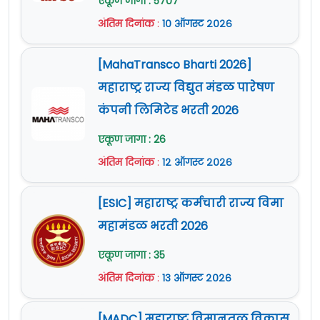
एकूण जागा : 5707
अधिक माहिती
www.nibmindia.org
या वेबसाईट
अंतिम दिनांक
:
१० ऑगस्ट २०२६
वर दिलेली आहे.
[MahaTransco Bharti 2026]
महाराष्ट्र राज्य विद्युत मंडळ पारेषण
कंपनी लिमिटेड भरती 2026
एकूण जागा : 26
अंतिम दिनांक
:
१२ ऑगस्ट २०२६
[ESIC] महाराष्ट्र कर्मचारी राज्य विमा
महामंडळ भरती 2026
एकूण जागा : 35
अंतिम दिनांक
:
१३ ऑगस्ट २०२६
[MADC] महाराष्ट्र विमानतळ विकास