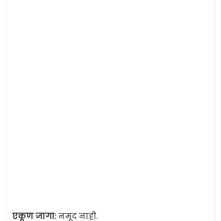
एकूण जागा:
नमूद नाही.