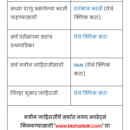
सहाय्यक
10 वर्षांहून अधिक संबंधित
सध्या चालू असलेल्या भरती
वर्तमान भरती
(येथे
अभियंता
अनुभव 02) अभियांत्रिकी
-
पाहण्यासाठी
क्लिक करा)
/
Assistant
डिप्लोमा (इलेक्ट्रिकल/
Engineer
मेकॅनिकल) 15 वर्षांपेक्षा
सर्व परीक्षांच्या सराव
येथे क्लिक करा
जास्त कामाचा अनुभव.
प्रश्नपत्रिका
Eligibility Criteria For NIBM Recruitment
सर्व नवीन जाहिरातींसाठी
NMK
(येथे क्लिक
2024
करा)
वयाची अट :
40 वर्षापर्यंत.
जिल्हा नुसार जाहिराती
येथे क्लिक करा
शुल्क :
शुल्क नाही
वेतनमान (Pay Scale) :
1,00,000/- रुपये.
नवीन जाहिरातींचे सर्वात जलद अपडेट्स
नोकरी ठिकाण : पुणे (महाराष्ट्र)
मिळवण्यासाठी "
www.MahaNMK.com
" या