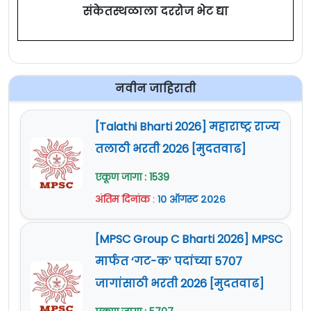
संकेतस्थळाला दररोज भेट द्या
ऑनलाईन (Apply Online) अर्ज :
येथे क्लिक करा
जाहिरात (Notification) :
ये
थे क्लिक करा
Official Site :
www.nibmindia.org
नवीन जाहिराती
How to Apply For
[Talathi Bharti 2026] महाराष्ट्र राज्य
NIBM Recruitment 2024 :
तलाठी भरती 2026 [मुदतवाढ]
या भरतीकरिता
एकूण जागा : 1539
ऑनलाईन अर्ज
https://www.nibmindia.org/career
अंतिम दिनांक
:
१० ऑगस्ट २०२६
वेबसाईट करायचा आहे.
अर्ज फक्त वरील
[MPSC Group C Bharti 2026] MPSC
Portal
द्वारेच स्वीकारले जातील.
ऑनलाईन अर्ज करण्याचा अंतिम दिनांक
15 मार्च
मार्फत ‘गट-क’ पदांच्या 5707
2024
आहे.
जागांसाठी भरती 2026 [मुदतवाढ]
सविस्तर माहितीसाठी कृपया जाहिरात वाचावी.