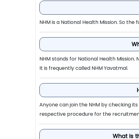
राष्ट्रीय आरोग्य अभियान [
National Health 
जागेसाठी पात्र उमेदवारांकडून अर्ज मागवण्य
NHM Yav
पद क्रमांक
आहे. सविस्तर माहितीसाठी कृपया जाहिरात प
NHM is a National Health Mission. So the f
1
एकूण: 01 जागा
पद क्रमांक
Wh
2
1
वै
NHM Yav
NHM stands for National Health Mission. 
3
ओबीजीवाय /
2
It is frequently called NHM Yavatmal.
पदांचे नाव
4
3
ल
जिल्हास्तर गटप्रवर्तक
01) किमाण पदव
5
वैद्यकीय
/
District Level Group
प्राधान्य 03) 
4
Anyone can join the NHM by checking its of
Promoter
6
वै
respective procedure for the recruitme
Eligibility Crite
Eligibil
Educational Qualification For 
पद
What is t
वयाची अट :
21 वर्षे ते 38 वर्षापर्यंत.