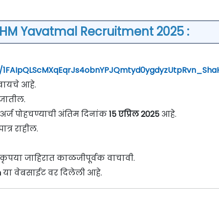
NHM Yavatmal Recruitment 2025 :
/e/1FAIpQLScMXqEqrJs4obnYPJQmtyd0ygdyzUtpRvn_Sha
वायचे आहे.
े जातील.
 अर्ज पोहचण्याची अंतिम दिनांक
15 एप्रिल 2025
आहे.
ात्र राहील.
वी कृपया जाहिरात काळजीपूर्वक वाचावी.
n
या वेबसाईट वर दिलेली आहे.