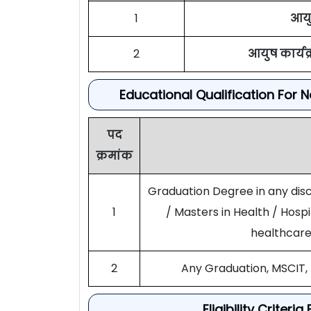
1
आयु
2
आयुष कार्यक
Educational Qualification For 
पद
क्रमांक
Graduation Degree in any dis
1
/ Masters in Health / Hosp
healthcar
2
Any Graduation, MSCIT,
Eligibility Crite