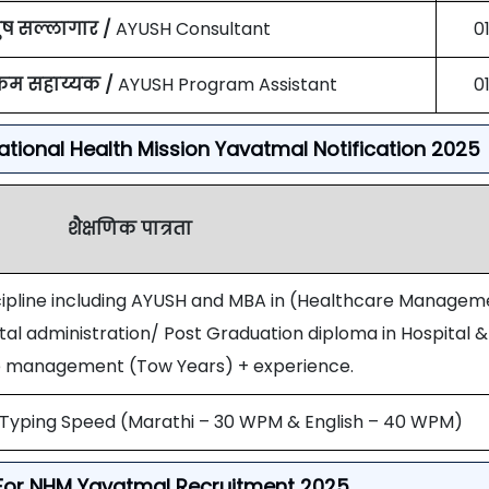
ष सल्लागार /
AYUSH Consultant
0
्रम सहाय्यक /
AYUSH Program Assistant
0
National Health Mission Yavatmal Notification 2025
शैक्षणिक पात्रता
cipline including AYUSH and MBA in (Healthcare Managem
ital administration/ Post Graduation diploma in Hospital &
e management (Tow Years) + experience.
 Typing Speed (Marathi – 30 WPM & English – 40 WPM)
ria For NHM Yavatmal Recruitment 2025