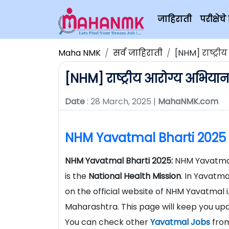
जाहिराती
परीक्षे
Maha NMK
सर्व जाहिराती
[NHM] राष्ट्
[NHM] राष्ट्रीय आरोग्य अभि
Date
: 28 March, 2025 |
MahaNMK.com
NHM Yavatmal Bharti 2025
NHM Yavatmal Bharti 2025:
NHM Yavatmal
is the
National
Health Mission
. In Yavatma
on the official website of NHM Yavatmal i.
Maharashtra. This page will keep you u
You can check other
Yavatmal Jobs
from