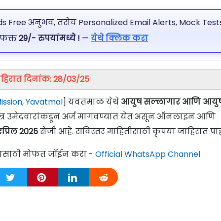
 Free अनुभव, तसेच Personalized Email Alerts, Mock Tests
 फक्त
29/- रुपयांमध्ये !
—
येथे क्लिक करा
हिरात दिनांक: 28/03/25
ission, Yavatmal
] यवतमाळ येथे
आयुष सल्लागार आणि आयु
पात्र उमेदवारांकडून अर्ज मागवण्यात येत असून ऑनलाइन आणि
एप्रिल 2025
रोजी आहे. सविस्तर माहितीसाठी कृपया जाहिरात पाह
्यासाठी मोफत जॉईन करा -
Official WhatsApp Channel