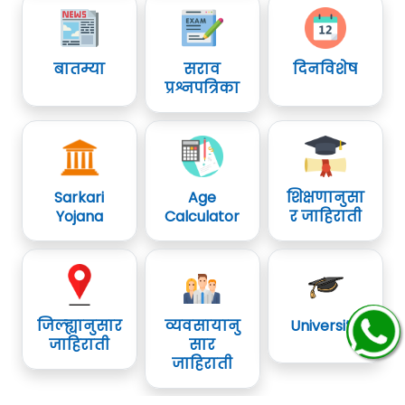
बातम्या
सराव
दिनविशेष
प्रश्नपत्रिका
Sarkari
Age
शिक्षणानुसा
Yojana
Calculator
र जाहिराती
जिल्ह्यानुसार
व्यवसायानु
University
जाहिराती
सार
जाहिराती