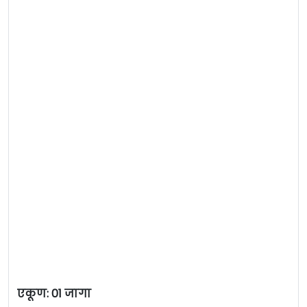
एकूण: 01 जागा