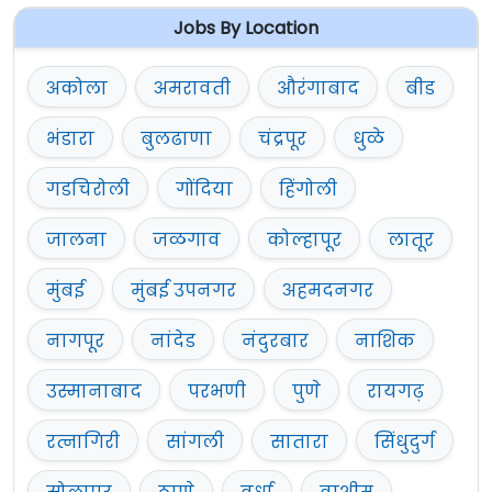
Jobs By Location
अकोला
अमरावती
औरंगाबाद
बीड
भंडारा
बुलढाणा
चंद्रपूर
धुळे
गडचिरोली
गोंदिया
हिंगोली
जालना
जळगाव
कोल्हापूर
लातूर
मुंबई
मुंबई उपनगर
अहमदनगर
नागपूर
नांदेड
नंदुरबार
नाशिक
उस्मानाबाद
परभणी
पुणे
रायगढ़
रत्नागिरी
सांगली
सातारा
सिंधुदुर्ग