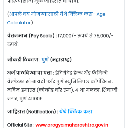
पाहण्यासाठी मूळ जाहिरात वाचावी.
(
आपले वय मोजण्यासाठी येथे क्लिक करा- Age
Calculator
)
वेतनमान (Pay Scale) :
17,000/- रुपये ते 75,000/-
रुपये.
नोकरी ठिकाण :
पुणे
(महाराष्ट्र)
अर्ज पाठविण्याचा पत्ता :
इंटिग्रेटेड हेल्थ अँड फॅमिली
वेल्फेअर सोसायटी फॉर पुणे म्युनिसिपल कॉर्पोरेशन,
नविन इमारत (कोव्हीड वॉर रूम), ४ था मजला, शिवाजी
नगर, पुणे ४११००५.
जाहिरात (Notification) :
येथे क्लिक करा
Official Site :
www.arogya.maharashtra.gov.in