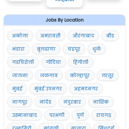
Jobs By Location
अकोला
अमरावती
औरंगाबाद
बीड
भंडारा
बुलढाणा
चंद्रपूर
धुळे
गडचिरोली
गोंदिया
हिंगोली
जालना
जळगाव
कोल्हापूर
लातूर
मुंबई
मुंबई उपनगर
अहमदनगर
नागपूर
नांदेड
नंदुरबार
नाशिक
उस्मानाबाद
परभणी
पुणे
रायगढ़
रत्नागिरी
सांगली
सातारा
सिंधुदुर्ग