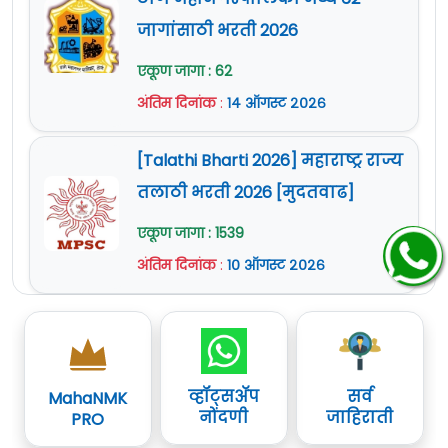
जागांसाठी भरती 2026
एकूण जागा : 62
अंतिम दिनांक
:
१४ ऑगस्ट २०२६
[Talathi Bharti 2026] महाराष्ट्र राज्य
तलाठी भरती 2026 [मुदतवाढ]
एकूण जागा : 1539
अंतिम दिनांक
:
१० ऑगस्ट २०२६
व्हॉट्सॲप
सर्व
MahaNMK
नोंदणी
जाहिराती
PRO