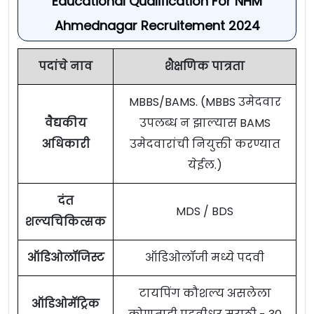
Educational Qualification For NHM
Ahmednagar Recruitement 2024
पदांचे नाव
शैक्षणिक पात्रता
MBBS/BAMS. (MBBS उमेदवार
वैद्यकीय
उपलब्ध न झाल्यास BAMS
अधिकारी
उमेदवारांची नियुक्ती करण्यात
येईल.)
दंत
MDS / BDS
शल्यचिकित्सक
ऑडिओलॉजिस्ट
ऑडिओलॉजी मध्ये पदवी
टायपिंग कौशल्य असलेला
ऑडिओमॅट्रिक