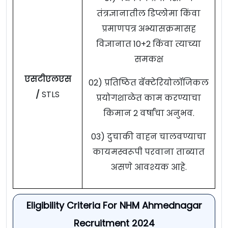
तंत्रज्ञानातील डिप्लोमा किंवा
प्रमाणपत्र अभ्यासक्रमासह
विज्ञानात 10+2 किंवा त्याच्या
समकक्ष
एसटीएलएस
02) प्रतिष्ठित बॅक्टेरियोलॉजिकल
/
STLS
प्रयोगशाळेत काम करण्याचा
किमान 2 वर्षांचा अनुभव.
03) दुचाकी वाहन चालवण्याचा
कायमस्वरूपी परवाना ताब्यात
असणे आवश्यक आहे.
Eligibility Criteria For NHM Ahmednagar
Recruitment 2024