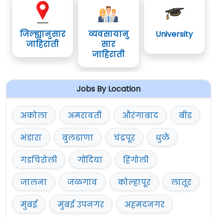
जिल्ह्यानुसार
व्यवसायानु
University
जाहिराती
सार
जाहिराती
Jobs By Location
अकोला
अमरावती
औरंगाबाद
बीड
भंडारा
बुलढाणा
चंद्रपूर
धुळे
गडचिरोली
गोंदिया
हिंगोली
जालना
जळगाव
कोल्हापूर
लातूर
मुंबई
मुंबई उपनगर
अहमदनगर