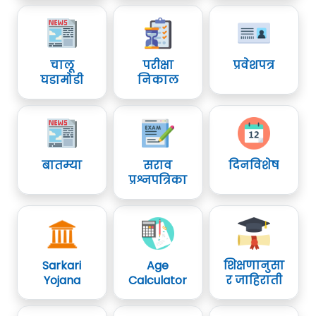
चालू
परीक्षा
प्रवेशपत्र
घडामोडी
निकाल
बातम्या
सराव
दिनविशेष
प्रश्नपत्रिका
Sarkari
Age
शिक्षणानुसा
Yojana
Calculator
र जाहिराती