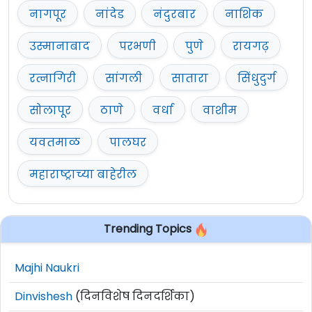
नागपूर
नांदेड
नंदुरबार
नाशिक
उस्मानाबाद
परभणी
पुणे
रायगढ़
रत्नागिरी
सांगली
सातारा
सिंधुदुर्ग
सोलापूर
ठाणे
वर्धा
वाशीम
यवतमाळ
पालघर
महाराष्ट्राच्या बाहेरील
Trending Topics
Majhi Naukri
Dinvishesh
(दिनविशेष दिनदर्शिका)