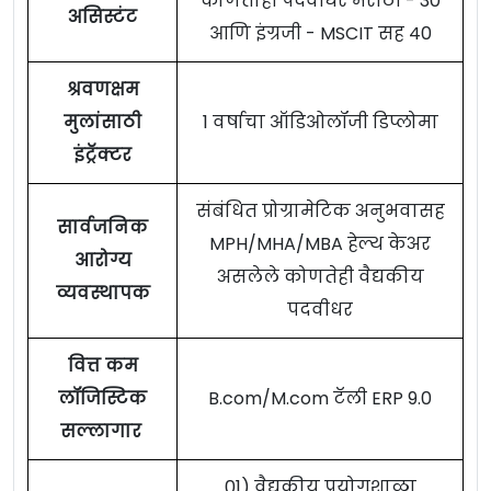
कोणताही पदवीधर मराठी - 30
असिस्टंट
आणि इंग्रजी - MSCIT सह 40
श्रवणक्षम
मुलांसाठी
1 वर्षाचा ऑडिओलॉजी डिप्लोमा
इंट्रॅक्टर
संबंधित प्रोग्रामेटिक अनुभवासह
सार्वजनिक
MPH/MHA/MBA हेल्थ केअर
आरोग्य
असलेले कोणतेही वैद्यकीय
व्यवस्थापक
पदवीधर
वित्त कम
लॉजिस्टिक
B.com/M.com टॅली ERP 9.0
सल्लागार
01) वैद्यकीय प्रयोगशाळा