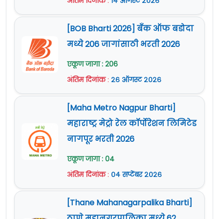
अंतिम दिनांक
:
१४ ऑगस्ट २०२६
[BOB Bharti 2026] बँक ऑफ बडोदा
मध्ये 206 जागांसाठी भरती 2026
एकूण जागा : 206
अंतिम दिनांक
:
२६ ऑगस्ट २०२६
[Maha Metro Nagpur Bharti]
महाराष्ट्र मेट्रो रेल कॉर्पोरेशन लिमिटेड
नागपूर भरती 2026
एकूण जागा : 04
अंतिम दिनांक
:
०४ सप्टेंबर २०२६
[Thane Mahanagarpalika Bharti]
ठाणे महानगरपालिका मध्ये 62