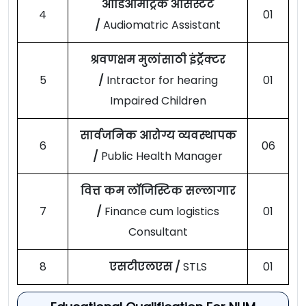
ऑडिओमॅट्रिक असिस्टंट
4
01
/
Audiomatric Assistant
श्रवणक्षम मुलांसाठी इंट्रॅक्टर
5
/
Intractor for hearing
01
Impaired Children
सार्वजनिक आरोग्य व्यवस्थापक
6
06
/
Public Health Manager
वित्त कम लॉजिस्टिक सल्लागार
7
/
Finance cum logistics
01
Consultant
8
एसटीएलएस /
STLS
01