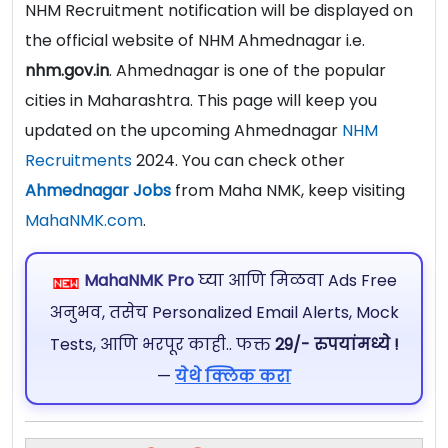
NHM Recruitment notification will be displayed on
the official website of NHM Ahmednagar i.e.
nhm.gov.in
. Ahmednagar is one of the popular
cities in Maharashtra. This page will keep you
updated on the upcoming Ahmednagar
NHM
Recruitments
2024. You can check other
Ahmednagar Jobs
from Maha NMK, keep visiting
MahaNMK.com
.
MahaNMK Pro
घ्या आणि मिळवा Ads Free
अनुभव, तसेच Personalized Email Alerts, Mock
Tests, आणि भरपूर काही.. फक्त
29/- रुपयांमध्ये !
—
येथे क्लिक करा