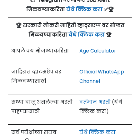
👉 Telegram वर मोफत Job Alert
मिळवण्याकरिता
येथे क्लिक करा
✅🏆
🏆 सरकारी नौकरी माहिती व्हाट्सएप्प वर मोफत
मिळवण्याकरिता
येथे क्लिक करा
🏆
आपले वय मोजण्याकरिता
Age Calculator
जाहिरात व्हाटसऍप वर
Official WhatsApp
मिळवण्यासाठी
Channel
सध्या चालू असलेल्या भरती
वर्तमान भरती
(येथे
पाहण्यासाठी
क्लिक करा)
सर्व परीक्षांच्या सराव
येथे क्लिक करा