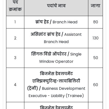
पद
पदांचे नाव
जागा
क्रमांक
१
ब्रांच हेड /
Branch Head
८०
असिस्टंट ब्रांच हेड /
Assistant
२
१३०
Branch Head
सिंगल विंडो ऑपरेटर /
Single
३
५०
Window Operator
बिजनेस डेवलपमेंट
एक्झिक्युटिव्ह-लायबिलिटी
४
६०
(ट्रेनी) /
Business Development
Executive - Liability (Trainee)
बिजनेस डेवलपमेंट