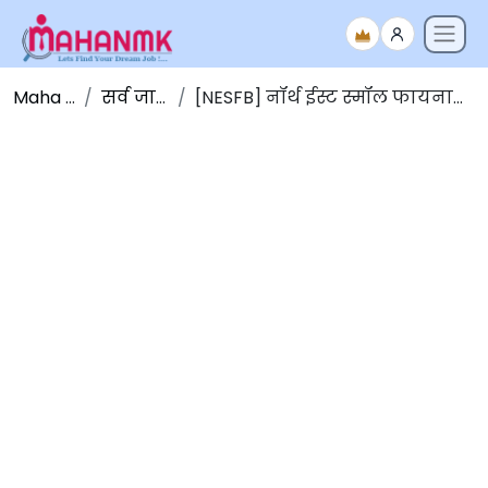
Maha NMK
सर्व जाहिराती
[NESFB] नॉर्थ ईस्ट स्मॉल फायनान्स बँक भरती २०२२