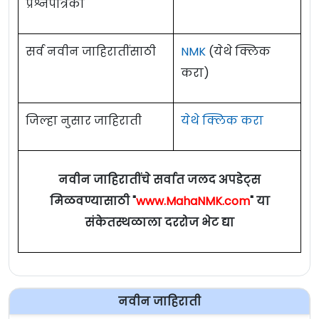
प्रश्नपत्रिका
सर्व नवीन जाहिरातींसाठी
NMK
(येथे क्लिक
करा)
जिल्हा नुसार जाहिराती
येथे क्लिक करा
नवीन जाहिरातींचे सर्वात जलद अपडेट्स
मिळवण्यासाठी "
www.MahaNMK.com
" या
संकेतस्थळाला दररोज भेट द्या
नवीन जाहिराती