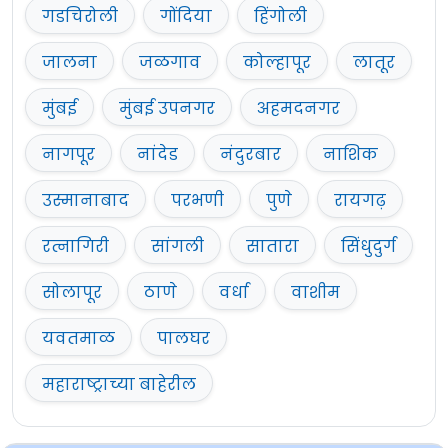
गडचिरोली
गोंदिया
हिंगोली
जालना
जळगाव
कोल्हापूर
लातूर
मुंबई
मुंबई उपनगर
अहमदनगर
नागपूर
नांदेड
नंदुरबार
नाशिक
उस्मानाबाद
परभणी
पुणे
रायगढ़
रत्नागिरी
सांगली
सातारा
सिंधुदुर्ग
सोलापूर
ठाणे
वर्धा
वाशीम
यवतमाळ
पालघर
महाराष्ट्राच्या बाहेरील