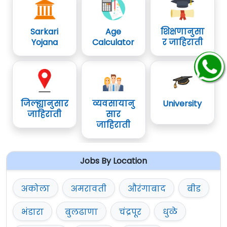
Sarkari
Age
शिक्षणानुसा
Yojana
Calculator
र जाहिराती
जिल्ह्यानुसार
व्यवसायानु
University
जाहिराती
सार
जाहिराती
Jobs By Location
अकोला
अमरावती
औरंगाबाद
बीड
भंडारा
बुलढाणा
चंद्रपूर
धुळे