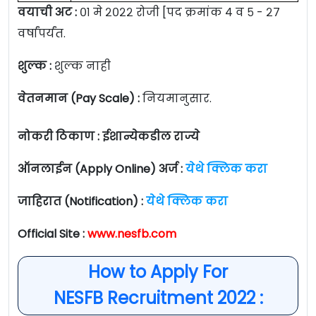
वयाची अट :
०१ मे २०२२ रोजी [पद क्रमांक ४ व ५ - २७
वर्षांपर्यंत.
शुल्क :
शुल्क नाही
वेतनमान (Pay Scale) :
नियमानुसार.
नोकरी ठिकाण : ईशान्येकडील राज्ये
ऑनलाईन (Apply Online) अर्ज :
येथे क्लिक करा
जाहिरात (Notification) :
येथे क्लिक करा
Official Site :
www.nesfb.com
How to Apply For
NESFB Recruitment 2022 :