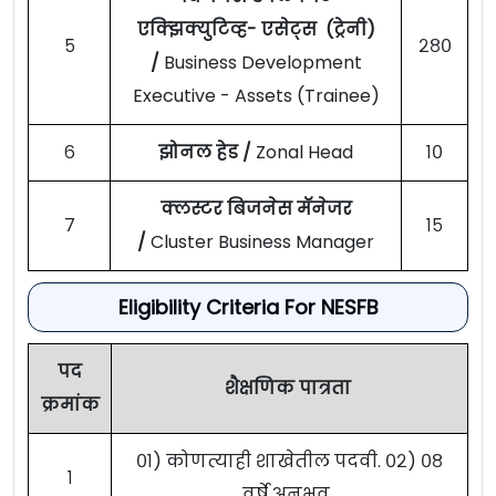
एक्झिक्युटिव्ह- एसेट्स (ट्रेनी)
५
२८०
/
Business Development
Executive - Assets (Trainee)
६
झोनल हेड /
Zonal Head
१०
क्लस्टर बिजनेस मॅनेजर
७
१५
/
Cluster Business Manager
Eligibility Criteria For NESFB
पद
शैक्षणिक पात्रता
क्रमांक
०१) कोणत्याही शाखेतील पदवी. ०२) ०८
१
वर्षे अनुभव.