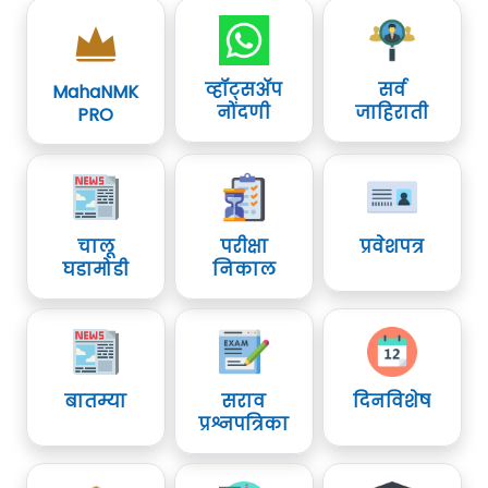
व्हॉट्सॲप
सर्व
MahaNMK
नोंदणी
जाहिराती
PRO
चालू
परीक्षा
प्रवेशपत्र
घडामोडी
निकाल
बातम्या
सराव
दिनविशेष
प्रश्नपत्रिका