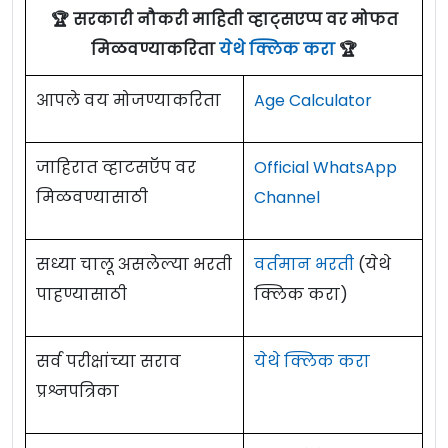
🏆 सरकारी नौकरी माहिती व्हाट्सएप्प वर मोफत
मिळवण्याकरिता
येथे क्लिक करा
🏆
आपले वय मोजण्याकरिता
Age Calculator
जाहिरात व्हाटसऍप वर
Official WhatsApp
मिळवण्यासाठी
Channel
सध्या चालू असलेल्या भरती
वर्तमान भरती
(येथे
पाहण्यासाठी
क्लिक करा)
सर्व परीक्षांच्या सराव
येथे क्लिक करा
प्रश्नपत्रिका