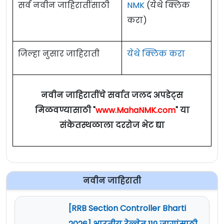
सर्व नवीन जाहिरातींसाठी
NMK
(येथे क्लिक
करा)
जिल्हा नुसार जाहिराती
येथे क्लिक करा
नवीन जाहिरातींचे सर्वात जलद अपडेट्स
मिळवण्यासाठी "
www.MahaNMK.com
" या
संकेतस्थळाला दररोज भेट द्या
नवीन जाहिराती
[RRB Section Controller Bharti