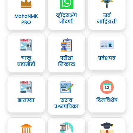
व्हॉट्सॲप
सर्व
MahaNMK
नोंदणी
जाहिराती
PRO
चालू
परीक्षा
प्रवेशपत्र
घडामोडी
निकाल
बातम्या
सराव
दिनविशेष
प्रश्नपत्रिका