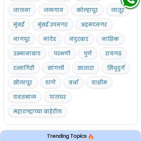
जालना
जळगाव
कोल्हापूर
लातूर
मुंबई
मुंबई उपनगर
अहमदनगर
नागपूर
नांदेड
नंदुरबार
नाशिक
उस्मानाबाद
परभणी
पुणे
रायगढ़
रत्नागिरी
सांगली
सातारा
सिंधुदुर्ग
सोलापूर
ठाणे
वर्धा
वाशीम
यवतमाळ
पालघर
महाराष्ट्राच्या बाहेरील
Trending Topics