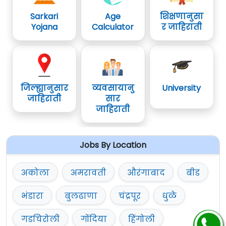
Sarkari
Age
शिक्षणानुसा
Yojana
Calculator
र जाहिराती
जिल्ह्यानुसार
व्यवसायानु
University
जाहिराती
सार
जाहिराती
Jobs By Location
अकोला
अमरावती
औरंगाबाद
बीड
भंडारा
बुलढाणा
चंद्रपूर
धुळे
गडचिरोली
गोंदिया
हिंगोली