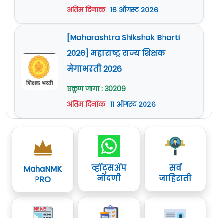
अंतिम दिनांक
:
१६ ऑगस्ट २०२६
[Maharashtra Shikshak Bharti
2026] महाराष्ट्र राज्य शिक्षक
मेगाभरती 2026
एकूण जागा : 30209
अंतिम दिनांक
:
११ ऑगस्ट २०२६
व्हॉट्सॲप
सर्व
MahaNMK
नोंदणी
जाहिराती
PRO