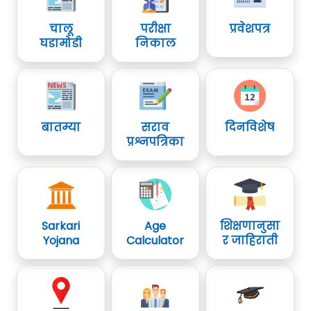
चालू
परीक्षा
प्रवेशपत्र
घडामोडी
निकाल
बातम्या
सराव
दिनविशेष
प्रश्नपत्रिका
Sarkari
Age
शिक्षणानुसा
Yojana
Calculator
र जाहिराती