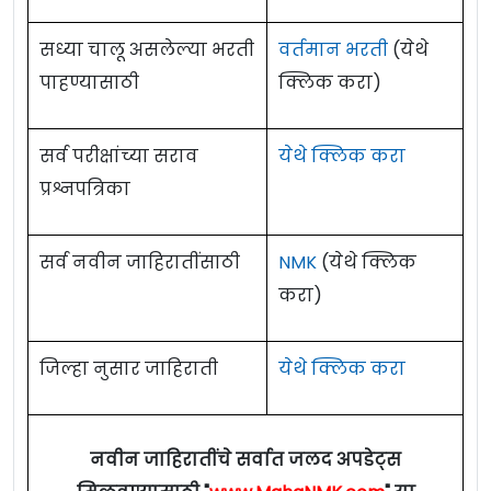
यंग प्रोफेशनल
०१) मान्यताप्राप्त
सध्या चालू असलेल्या भरती
वर्तमान भरती
(येथे
-I /
Young
संस्थेतून मार्केटिंगमध्ये
५१
पाहण्यासाठी
क्लिक करा)
Professional -
एमबीए
०२) ०३ वर्षे
I
अनुभव
सर्व परीक्षांच्या सराव
येथे क्लिक करा
प्रश्नपत्रिका
Eligibility Criteria For NCDC
वयाची अट :
३२ वर्षापर्यंत.
सर्व नवीन जाहिरातींसाठी
NMK
(येथे क्लिक
शुल्क :
शुल्क नाही
करा)
वेतनमान (Pay Scale) :
५०,०००/- रुपये.
जिल्हा नुसार जाहिराती
येथे क्लिक करा
नोकरी ठिकाण : संपूर्ण भारत
E-Mail ID :
ro.pune@ncdc.in
नवीन जाहिरातींचे सर्वात जलद अपडेट्स