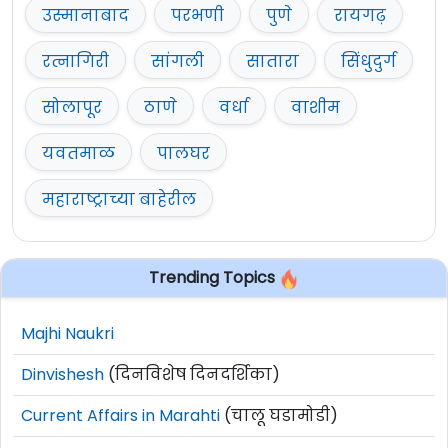
उस्मानाबाद
परभणी
पुणे
रायगढ़
रत्नागिरी
सांगली
सातारा
सिंधुदुर्ग
सोलापूर
ठाणे
वर्धा
वाशीम
यवतमाळ
पालघर
महाराष्ट्राच्या बाहेरील
Trending Topics
Majhi Naukri
Dinvishesh
(दिनविशेष दिनदर्शिका)
Current Affairs in Marahti
(चालू घडामोडी)