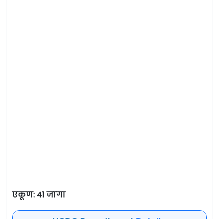
एकूण: 41 जागा