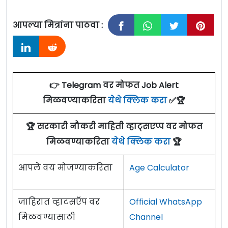
आपल्या मित्रांना पाठवा :
जाहिरात दिनांक: ०५/०१/२३
राष्ट्रीय सहकारी विकास महामंडळ [
National
Cooperative Development Corporation
] मध्ये यंग
👉 Telegram वर मोफत Job Alert
प्रोफेशनल -I पदांच्या ५१ जागांसाठी पात्र उमेदवारांकडून
मिळवण्याकरिता
येथे क्लिक करा
✅🏆
अर्ज मागवण्यात येत असून ऑनलाईन ई-मेलद्वारे अर्ज
करण्याचा अंतिम दिनांक २३ जानेवारी
🏆 सरकारी नौकरी माहिती व्हाट्सएप्प वर मोफत
२०२३ आहे. सविस्तर माहितीसाठी कृपया जाहिरात पाहा.
मिळवण्याकरिता
येथे क्लिक करा
🏆
एकूण: ५१ जागा
आपले वय मोजण्याकरिता
Age Calculator
NCDC Recruitment
Details:
जाहिरात व्हाटसऍप वर
Official WhatsApp
पदांचे नाव
शैक्षणिक पात्रता
जागा
मिळवण्यासाठी
Channel