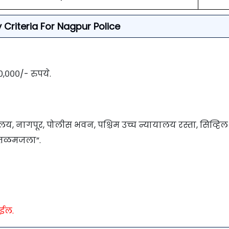
ity Criteria For Nagpur Police
०,०००/- रुपये.
लय, नागपूर, पोलीस भवन, पश्चिम उच्च न्यायालय रस्ता, सिव्हिल
, तळमजला”.
ोईल.