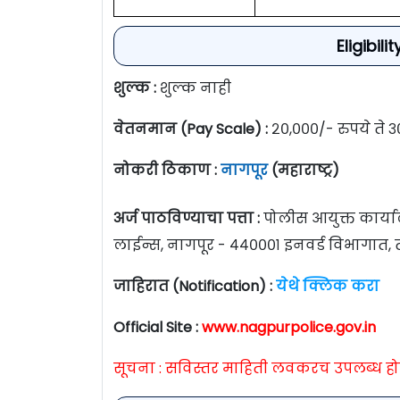
Eligibil
शुल्क :
शुल्क नाही
वेतनमान (Pay Scale) :
२०,०००/- रुपये ते ३
नोकरी ठिकाण :
नागपूर
(महाराष्ट्र)
अर्ज पाठविण्याचा पत्ता :
पोलीस आयुक्त कार्या
लाईन्स, नागपूर - ४४०००१ इनवर्ड विभागात
जाहिरात (Notification) :
येथे क्लिक करा
Official Site :
www.nagpurpolice.gov.in
सूचना : सविस्तर माहिती लवकरच उपलब्ध ह