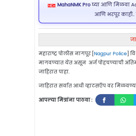
MahaNMK Pro
घ्या आणि मिळवा Ads
आणि भरपूर काही..
जा
महाराष्ट्र पोलीस नागपूर [
Nagpur Police
] वि
मागवण्यात येत असून अर्ज पोहचण्याची अंति
जाहिरात पाहा.
जाहिरात सर्वात आधी व्हाटसऍप वर मिळवण
आपल्या मित्रांना पाठवा :