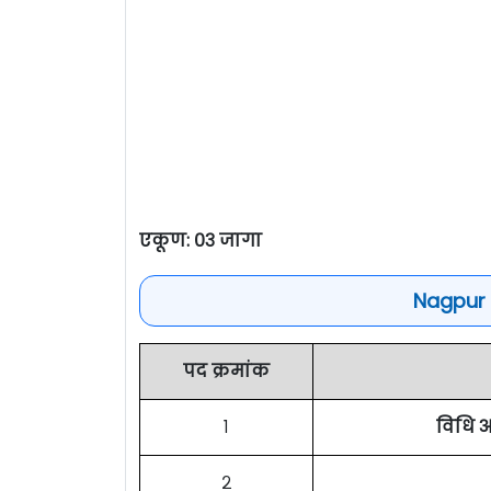
एकूण: ०३ जागा
Nagpur 
पद क्रमांक
१
विधि 
२