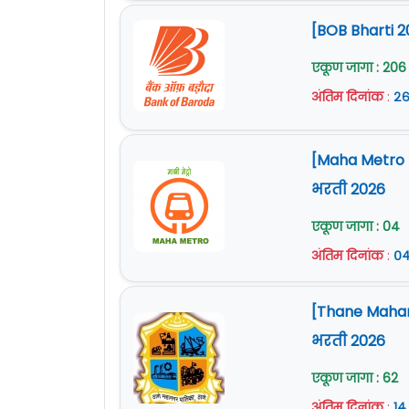
वेतनमान (Pay Scale) :
२०,०००/- रुपये ते ३
[BOB Bharti 2
नोकरी ठिकाण : नागपूर (महाराष्ट्र)
एकूण जागा : 206
अंतिम दिनांक
:
२६
अर्ज पाठविण्याचा पत्ता :
पोलीस आयुक्त कार्य
जाहिरात (Notification) :
येथे क्लिक करा
[Maha Metro Na
Official Site :
www.nagpurpolice.gov.in
भरती 2026
एकूण जागा : 04
अंतिम दिनांक
:
०४
[Thane Mahan
भरती 2026
एकूण जागा : 62
अंतिम दिनांक
:
१४