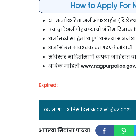
How to Apply For 
या भरतीकरिता अर्ज ऑफलाईन (दिलेल्या प
पत्राद्वारे अर्ज पोहचण्याची अंतिम दिनांक
अर्जामध्ये माहिती अपूर्ण असल्यास अर्ज अप
अर्जासोबत आवश्यक कागदपत्रे जोडावी.
सविस्तर माहितीसाठी कृपया जाहिरात वा
अधिक माहिती
www.nagpurpolice.gov.
Expired :
०८ जागा - अंतिम दिनांक २२ नोव्हेंबर २०२१
आपल्या मित्रांना पाठवा :