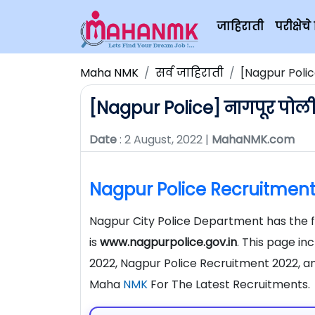
जाहिराती
परीक्षे
Maha NMK
सर्व जाहिराती
[Nagpur Poli
[Nagpur Police] नागपूर पोल
Date
: 2 August, 2022 |
MahaNMK.com
Nagpur Police Recruitment
Nagpur City Police Department has the f
is
www.nagpurpolice.gov.in
. This page in
2022, Nagpur Police Recruitment 2022, an
Maha
NMK
For The Latest Recruitments.