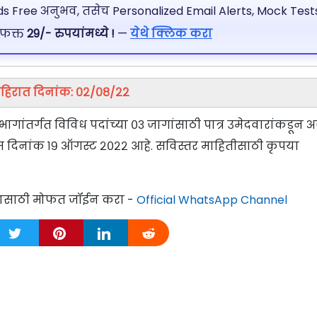
 Free अनुभव, तसेच Personalized Email Alerts, Mock Tests
 फक्त
29/- रुपयांमध्ये !
—
येथे क्लिक करा
हिरात दिनांक: ०२/०८/२२
भागांतर्गत विविध पदांच्या ०३ जागांसाठी पात्र उमेदवारांकडून अर
म दिनांक १९ ऑगस्ट २०२२ आहे. सविस्तर माहितीसाठी कृपया
्यासाठी मोफत जॉईन करा -
Official WhatsApp Channel