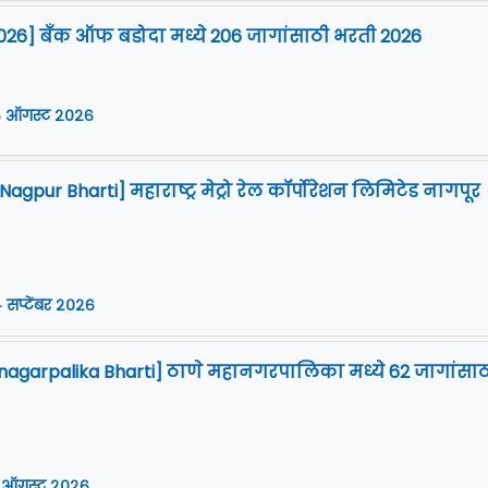
०,०००/- रुपये + ३०००/- रुपये
026] बँक ऑफ बडोदा मध्ये 206 जागांसाठी भरती 2026
 ऑगस्ट २०२६
ालय, नागपूर शहर पटेल बंगला, सदर नागपूर.
gpur Bharti] महाराष्ट्र मेट्रो रेल कॉर्पोरेशन लिमिटेड नागपूर
 सप्टेंबर २०२६
agarpalika Bharti] ठाणे महानगरपालिका मध्ये 62 जागांसाठ
 ऑगस्ट २०२६