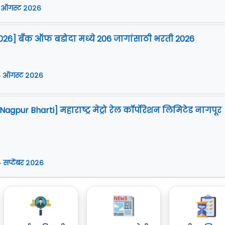
 ऑगस्ट २०२६
026] बँक ऑफ बडोदा मध्ये 206 जागांसाठी भरती 2026
 ऑगस्ट २०२६
gpur Bharti] महाराष्ट्र मेट्रो रेल कॉर्पोरेशन लिमिटेड नागपूर
 सप्टेंबर २०२६