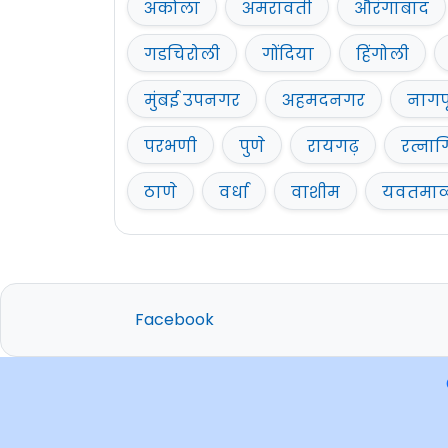
अकोला
अमरावती
औरंगाबाद
गडचिरोली
गोंदिया
हिंगोली
मुंबई उपनगर
अहमदनगर
नागप
परभणी
पुणे
रायगढ़
रत्नाग
ठाणे
वर्धा
वाशीम
यवतमा
Facebook