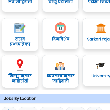
सर्व जाहिराती
चालू घडामोडी
परीक्षा निक
सराव
दिनविशेष
Sarkari Yoj
प्रश्नपत्रिका
जिल्ह्यानुसार
व्यवसायानुसार
Universit
जाहिराती
जाहिराती
Jobs By Location