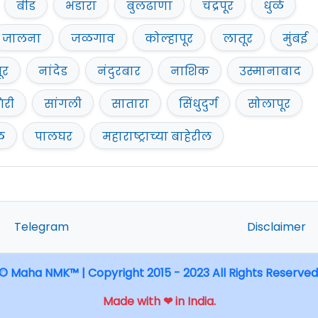
बीड
भंडारा
बुलढाणा
चंद्रपूर
धुळे
जालना
जळगाव
कोल्हापूर
लातूर
मुंबई
ूर
नांदेड
नंदुरबार
नाशिक
उस्मानाबाद
िरी
सांगली
सातारा
सिंधुदुर्ग
सोलापूर
ळ
पालघर
महाराष्ट्राच्या बाहेरील
Telegram
Disclaimer
© Maha NMK™ | Copyright 2015 - 2023 All Rights Reserved
Made with ❤ in India.