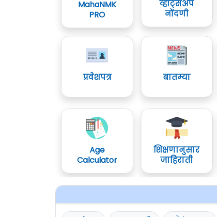
व्हॉट्सॲप
MahaNMK
नोंदणी
PRO
प्रवेशपत्र
बातम्या
Age
शिक्षणानुसार
Calculator
जाहिराती