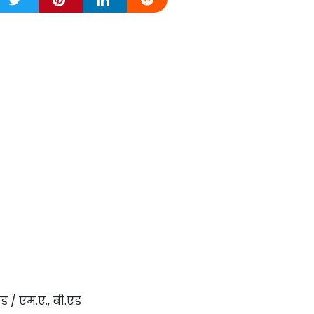
.एड / एम.ए., बी.एड