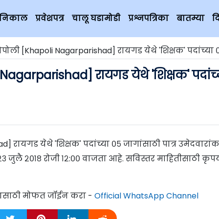
चे निकाल
प्रवेशपत्र
चालू घडामोडी
प्रश्नपत्रिका
बातम्या
द
ली [Khapoli Nagarparishad] रायगड येथे 'शिक्षक' पदांच्या ०५
garparishad] रायगड येथे 'शिक्षक' पदांच्
रायगड येथे 'शिक्षक' पदांच्या ०५ जागांसाठी पात्र उमेदवारां
३ जुलै २०१८ रोजी १२:०० वाजता आहे. सविस्तर माहितीसाठी कृप
्यासाठी मोफत जॉईन करा -
Official WhatsApp Channel