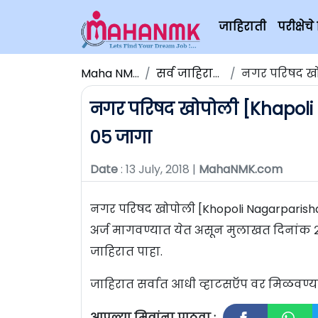
जाहिराती
परीक्षे
Maha NMK
सर्व जाहिराती
नगर परिषद खोपो
नगर परिषद खोपोली [Khapoli Na
०५ जागा
Date
: 13 July, 2018 |
MahaNMK.com
नगर परिषद खोपोली [Khopoli Nagarparishad] 
अर्ज मागवण्यात येत असून मुलाखत दिनांक २
जाहिरात पाहा.
जाहिरात सर्वात आधी व्हाटसऍप वर मिळवण
आपल्या मित्रांना पाठवा :