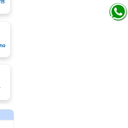
ाल
ana
y