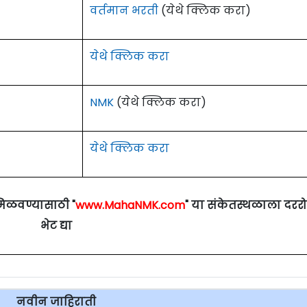
वर्तमान भरती
(येथे क्लिक करा)
येथे क्लिक करा
NMK
(येथे क्लिक करा)
येथे क्लिक करा
मिळवण्यासाठी "
www.MahaNMK.com
" या संकेतस्थळाला दरर
भेट द्या
नवीन जाहिराती