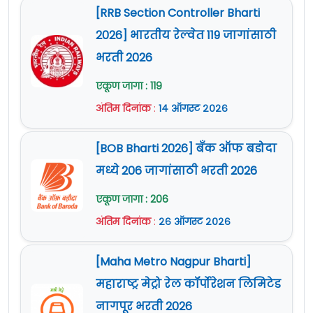
Office, East Wing, lstFloor, Shivaji Stadium Annexe,
[RRB Section Controller Bharti
Connaught Place, New Delhi-110001.
2026] भारतीय रेल्वेत 119 जागांसाठी
भरती 2026
E-Mail ID :
cepi.del@mha.gov.in
एकूण जागा : 119
जाहिरात (Notification) :
पाहा
अंतिम दिनांक
:
१४ ऑगस्ट २०२६
Official Site :
www.mha.gov.in
[BOB Bharti 2026] बँक ऑफ बडोदा
मध्ये 206 जागांसाठी भरती 2026
एकूण जागा : 206
अंतिम दिनांक
:
२६ ऑगस्ट २०२६
[Maha Metro Nagpur Bharti]
महाराष्ट्र मेट्रो रेल कॉर्पोरेशन लिमिटेड
नागपूर भरती 2026