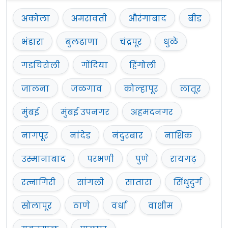
अकोला
अमरावती
औरंगाबाद
बीड
भंडारा
बुलढाणा
चंद्रपूर
धुळे
गडचिरोली
गोंदिया
हिंगोली
जालना
जळगाव
कोल्हापूर
लातूर
मुंबई
मुंबई उपनगर
अहमदनगर
नागपूर
नांदेड
नंदुरबार
नाशिक
उस्मानाबाद
परभणी
पुणे
रायगढ़
रत्नागिरी
सांगली
सातारा
सिंधुदुर्ग
सोलापूर
ठाणे
वर्धा
वाशीम