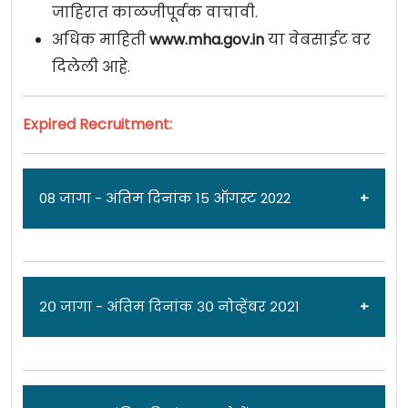
जाहिरात काळजीपूर्वक वाचावी.
अधिक माहिती
www.mha.gov.in
या वेबसाईट वर
दिलेली आहे.
Expired Recruitment:
08 जागा - अंतिम दिनांक 15 ऑगस्ट 2022
जाहिरात दिनांक: ०३/०८/२२
२० जागा - अंतिम दिनांक ३० नोव्हेंबर २०२१
गृह मंत्रालय [
Ministry of Home Affairs
] मध्ये स्टाफ
कार चालक पदांच्या ०८ जागांसाठी पात्र उमेदवारांकडून
अर्ज मागवण्यात येत असून अर्ज पोहचण्याची अंतिम