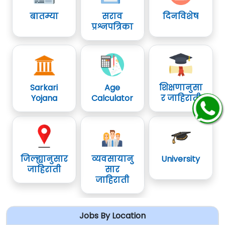
बातम्या
सराव
दिनविशेष
प्रश्नपत्रिका
Sarkari
Age
शिक्षणानुसा
Yojana
Calculator
र जाहिराती
जिल्ह्यानुसार
व्यवसायानु
University
जाहिराती
सार
जाहिराती
Jobs By Location