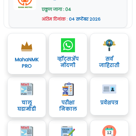
एकूण जागा : 04
अंतिम दिनांक
:
०४ सप्टेंबर २०२६
व्हॉट्सॲप
सर्व
MahaNMK
नोंदणी
जाहिराती
PRO
चालू
परीक्षा
प्रवेशपत्र
घडामोडी
निकाल