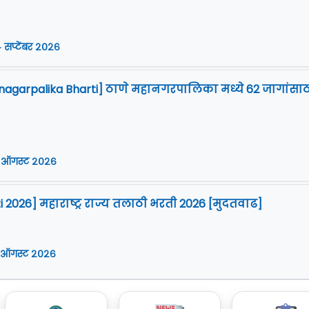
 सप्टेंबर २०२६
agarpalika Bharti] ठाणे महानगरपालिका मध्ये 62 जागांसाठ
 ऑगस्ट २०२६
i 2026] महाराष्ट्र राज्य तलाठी भरती 2026 [मुदतवाढ]
 ऑगस्ट २०२६