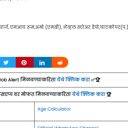
र्ज, एमआय रूम,अमो (एमबी), नेव्हल स्टोअर डेपो,घाटकोपर(प.)
Job Alert मिळवण्याकरिता
येथे क्लिक करा
✅🏆
ाट्सएप्प वर मोफत मिळवण्याकरिता
येथे क्लिक करा
🏆
Age Calculator