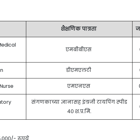
शैक्षणिक पात्रता
ज
Medical
एमबीबीएस
an
डीएमएलटी
 Nurse
एमएनएस
tory
संगणकाच्या ज्ञानासह इंग्रजी टायपिंग स्पीड
४० श.प्र.मि.
५,०००/- रुपये