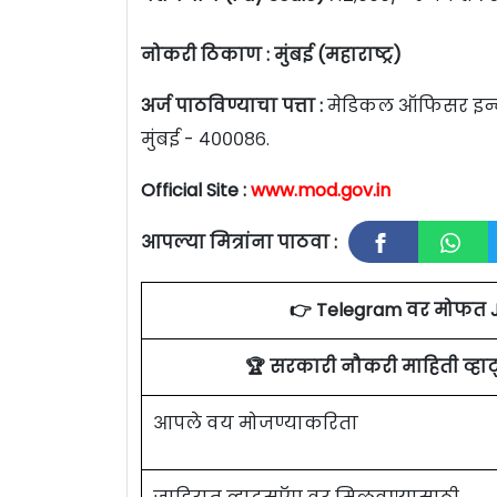
नोकरी ठिकाण : मुंबई (महाराष्ट्र)
अर्ज पाठविण्याचा पत्ता :
मेडिकल ऑफिसर इन्चा
मुंबई - ४०००८६.
Official Site :
www.mod.gov.in
आपल्या मित्रांना पाठवा :
👉 Telegram वर मोफत 
🏆 सरकारी नौकरी माहिती व्ह
आपले वय मोजण्याकरिता