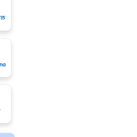
ाल
ana
y