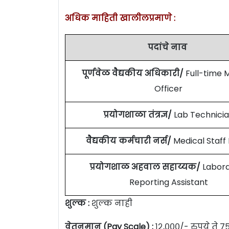
अधिक माहिती खालीलप्रमाणे :
पदांचे नाव
पूर्णवेळ वैद्यकीय अधिकारी/
Full-time 
Officer
प्रयोगशाळा तंत्रज्ञ/
Lab Technici
वैद्यकीय कर्मचारी नर्स/
Medical Staff
प्रयोगशाळ अहवाल सहाय्यक/
Labora
Reporting Assistant
शुल्क :
शुल्क नाही
वेतनमान (Pay Scale) :
१२,०००/- रुपये ते ७