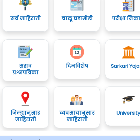
सर्व जाहिराती
चालू घडामोडी
परीक्षा निक
सराव
दिनविशेष
Sarkari Yoj
प्रश्नपत्रिका
जिल्ह्यानुसार
व्यवसायानुसार
Universit
जाहिराती
जाहिराती