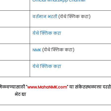
Official WhatsApp Channel
वर्तमान भरती
(येथे क्लिक करा)
येथे क्लिक करा
NMK
(येथे क्लिक करा)
येथे क्लिक करा
मिळवण्यासाठी "
www.MahaNMK.com
" या संकेतस्थळाला दरर
भेट द्या