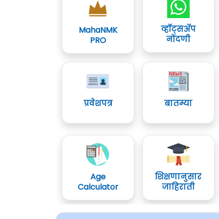
व्हॉट्सॲप
MahaNMK
नोंदणी
PRO
प्रवेशपत्र
बातम्या
Age
शिक्षणानुसार
Calculator
जाहिराती