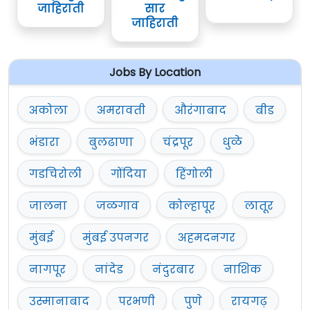
जाहिराती
सार
जाहिराती
Jobs By Location
अकोला
अमरावती
औरंगाबाद
बीड
भंडारा
बुलढाणा
चंद्रपूर
धुळे
गडचिरोली
गोंदिया
हिंगोली
जालना
जळगाव
कोल्हापूर
लातूर
मुंबई
मुंबई उपनगर
अहमदनगर
नागपूर
नांदेड
नंदुरबार
नाशिक
उस्मानाबाद
परभणी
पुणे
रायगढ़