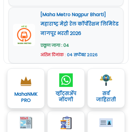
[Maha Metro Nagpur Bharti]
महाराष्ट्र मेट्रो रेल कॉर्पोरेशन लिमिटेड
नागपूर भरती 2026
एकूण जागा : 04
अंतिम दिनांक
:
०४ सप्टेंबर २०२६
व्हॉट्सॲप
सर्व
MahaNMK
नोंदणी
जाहिराती
PRO