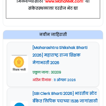
मिळवण्यासाठी "
www.MahaNMK.com
" या
संकेतस्थळाला दररोज भेट द्या
नवीन जाहिराती
[Maharashtra Shikshak Bharti
2026] महाराष्ट्र राज्य शिक्षक
मेगाभरती 2026
एकूण जागा : 30209
अंतिम दिनांक
:
११ ऑगस्ट २०२६
[SBI Clerk Bharti 2026] भारतीय स्टेट
बँकेत लिपिक पदाच्या 1538 जागांसाठी