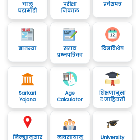
चालू
परीक्षा
प्रवेशपत्र
घडामोडी
निकाल
बातम्या
सराव
दिनविशेष
प्रश्नपत्रिका
Sarkari
Age
शिक्षणानुसा
Yojana
Calculator
र जाहिराती
जिल्ह्यानुसार
व्यवसायानु
University