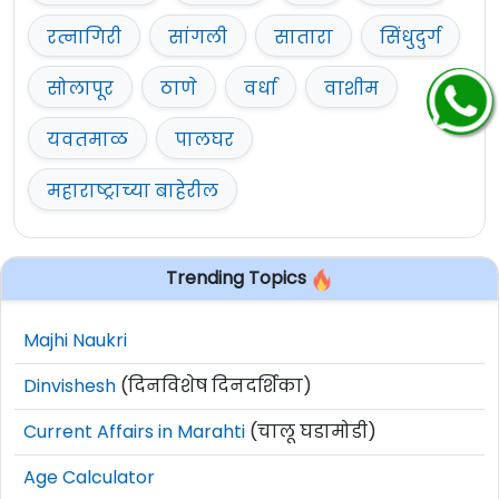
रत्नागिरी
सांगली
सातारा
सिंधुदुर्ग
सोलापूर
ठाणे
वर्धा
वाशीम
यवतमाळ
पालघर
महाराष्ट्राच्या बाहेरील
Trending Topics
Majhi Naukri
Dinvishesh
(दिनविशेष दिनदर्शिका)
Current Affairs in Marahti
(चालू घडामोडी)
Age Calculator