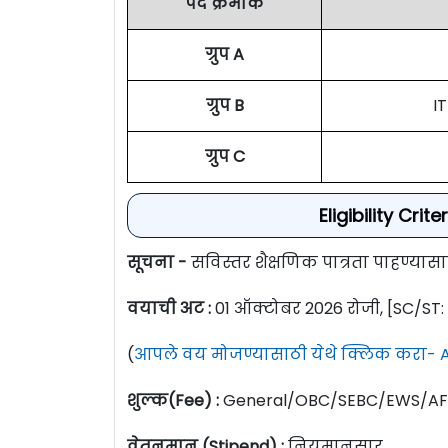
पद क्रमांक
ग्रुप A
ग्रुप B
IT
ग्रुप C
Eligibility Cri
सूचना -
सविस्तर शैक्षणिक पात्रता पाहण्या
वयाची अट :
01 ऑक्टोबर 2026 रोजी, [SC/ST: 05 व
(
आपले वय मोजण्यासाठी येथे क्लिक करा- A
शुल्क(Fee) :
General/OBC/SEBC/EWS/AFC: 
वेतनमान (Stipend) :
नियमानुसार