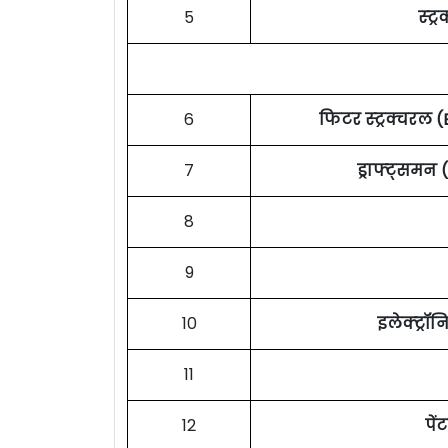
5
स्ट
6
फिटर स्ट्रक्चरल (
7
ड्राफ्ट्समन
8
9
10
इलेक्ट्र
11
12
पे