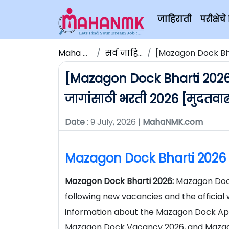
जाहिराती
परीक्षे
Maha NMK
सर्व जाहिराती
[Mazagon Dock Bharti 2
[Mazagon Dock Bharti 2026] 
जागांसाठी भरती 2026 [मुदतवा
Date
: 9 July, 2026 |
MahaNMK.com
Mazagon Dock Bharti 2026
Mazagon Dock Bharti 2026:
Mazagon Dock
following new vacancies and the official 
information about the Mazagon Dock Ap
Mazagon Dock Vacancy 2026, and Mazago