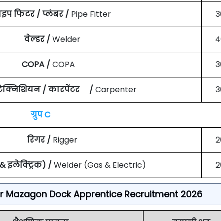
ाइप फिटर / प्लंबर /
Pipe Fitter
3
वेल्डर /
Welder
4
COPA /
COPA
3
 टेक्निशियन / कारपेंटर /
Carpenter
3
ग्रुप C
रिगर /
Rigger
2
 & इलेक्ट्रिक) /
Welder (Gas & Electric)
2
for Mazagon Dock Apprentice Recruitment 2026