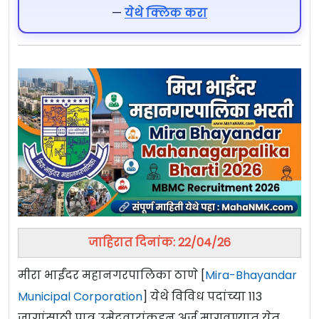
—
येथे क्लिक करा
जाहिरात दिनांक: 22/04/26
मीरा भाईंदर महानगरपालिका ठाणे [
Mira-Bhayandar
Municipal Corporation
] येथे विविध पदांच्या 113
जागांसाठी पात्र उमेदवारांकडून अर्ज मागवण्यात येत