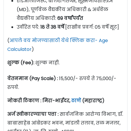
रेडिओलॉजिस्ट, बालरोगतज्ज्ञ, सूक्ष्मजीवशास्त्रज्ञ
(MD), पूर्णवेळ वैद्यकीय अधिकारी & अर्धवेळ
वैद्यकीय अधिकारी:
69 वर्षांपर्यंत
उर्वरित पदे:
18 ते 38 वर्षे
[राखीव प्रवर्ग: 05 वर्षे सूट]
(
आपले वय मोजण्यासाठी येथे क्लिक करा- Age
Calculator
)
शुल्क (Fee):
शुल्क नाही.
वेतनमान (Pay Scale) :
15,500/- रुपये ते 75,000/-
रुपये.
नोकरी ठिकाण : मिरा-भाईंदर,
ठाणे
(महाराष्ट्र)
अर्ज स्वीकारण्याचा पत्ता :
सार्वजनिक आरोग्य विभाग, डॉ.
बाबासाहेब आंबेडकर भवन, मांडली तलाव, तळ मजला,