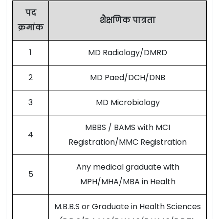
पद
शैक्षणिक पात्रता
क्रमांक
1
MD Radiology/DMRD
2
MD Paed/DCH/DNB
3
MD Microbiology
MBBS / BAMS with MCI
4
Registration/MMC Registration
Any medical graduate with
5
MPH/MHA/MBA in Health
M.B.B.S or Graduate in Health Sciences