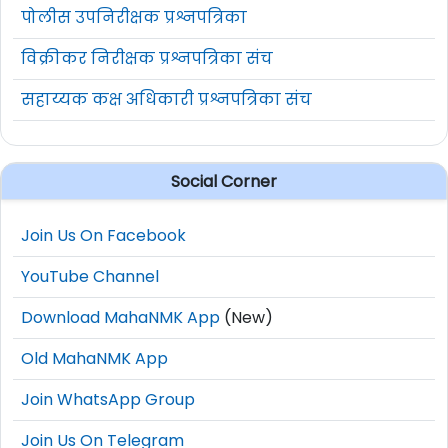
पोलीस उपनिरीक्षक प्रश्नपत्रिका
18
i) B.Com (ii) 05 वर्षे अनुभव
विक्रीकर निरीक्षक प्रश्नपत्रिका संच
i) BSc/DMLT (ii) डायालिसिस टेक्निशियन को
19
सहाय्यक कक्ष अधिकारी प्रश्नपत्रिका संच
02 वर्षे अनुभव
20
(i) 12वी उत्तीर्ण (ii) बालवाडी टीचर्स को
Social Corner
21
(i) 12वी उत्तीर्ण (ii) GNM (iii) 03 वर्षे 
Join Us On Facebook
22
(i) 12वी उत्तीर्ण (ii) ANM
YouTube Channel
23
i) 12वी उत्तीर्ण (ii) B.Pharm (iii) 02 वर्षे
Download MahaNMK App
(New)
Old MahaNMK App
i) B.Com (ii) वित्तीय व्यवस्थापनेतील पदव्युत
24
पदविका किंवा M.Com
Join WhatsApp Group
25
i) विधी पदवी (ii) 05 वर्षे अनुभव (iii) M
Join Us On Telegram