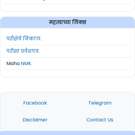
26
i) 10वी उत्तीर्ण (ii) ITI (Wireman) (iii) 02 वर
महत्वाच्या लिंक्स
27
i) B.Lib. (ii) 03 वर्षे अनुभव
परीक्षेचे निकाल.
Eligibility Criteria For MBMC Recruitment
परीक्षा प्रवेशपत्र.
2025
Maha
NMK
सूचना - शैक्षणिक पात्रता :
सविस्तर शैक्षणिक पात्रता
पाहण्यासाठी मूळ जाहिरात वाचावी.
वयाची अट:
12 सप्टेंबर 2025 रोजी, 18 ते 38 वर्षे
[मागासवर्गीय/अनाथ - 05 वर्षे सूट]
Facebook
Telegram
(
आपले वय मोजण्यासाठी येथे क्लिक करा- Age
Disclaimer
Contact Us
Calculator
)