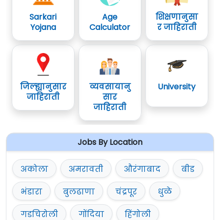
26
तारतंत्री (वायरमन) /
Wireman
01
Sarkari
Age
शिक्षणानुसा
27
ग्रंथपाल /
Librarian
01
Yojana
Calculator
र जाहिराती
Educational Qualification For Mira-
Bhayandar Mahanagarpalika Recruitment
जिल्ह्यानुसार
व्यवसायानु
University
2025
जाहिराती
सार
जाहिराती
पद
शैक्षणिक पात्रता
क्रमांक
Jobs By Location
1
सिव्हिल इंजिनिअरिंग पदवी
अकोला
अमरावती
औरंगाबाद
बीड
2
मेकॅनिकल इंजिनिअरिंग पदवी
भंडारा
बुलढाणा
चंद्रपूर
धुळे
3
इलेक्ट्रिकल इंजिनिअरिंग पदवी
गडचिरोली
गोंदिया
हिंगोली