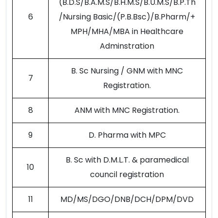
(B.D.S/B.A.M.S/B.H.M.S/B.U.M.S/B.P.Th
6
/Nursing Basic/(P.B.Bsc)/B.Pharm/+
MPH/MHA/MBA in Healthcare
Adminstration
B. Sc Nursing / GNM with MNC
7
Registration.
8
ANM with MNC Registration.
9
D. Pharma with MPC
B. Sc with D.M.L.T. & paramedical
10
council registration
11
MD/MS/DGO/DNB/DCH/DPM/DVD