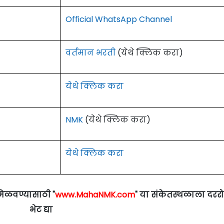
Official WhatsApp Channel
वर्तमान भरती
(येथे क्लिक करा)
येथे क्लिक करा
NMK
(येथे क्लिक करा)
येथे क्लिक करा
मिळवण्यासाठी "
www.MahaNMK.com
" या संकेतस्थळाला दरर
भेट द्या