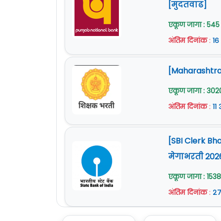
[मुदतवाढ]
एकूण जागा : 545
अंतिम दिनांक
:
१६
[Maharashtra 
एकूण जागा : 302
अंतिम दिनांक
:
११
[SBI Clerk Bh
मेगाभरती 202
एकूण जागा : 1538
अंतिम दिनांक
:
२७