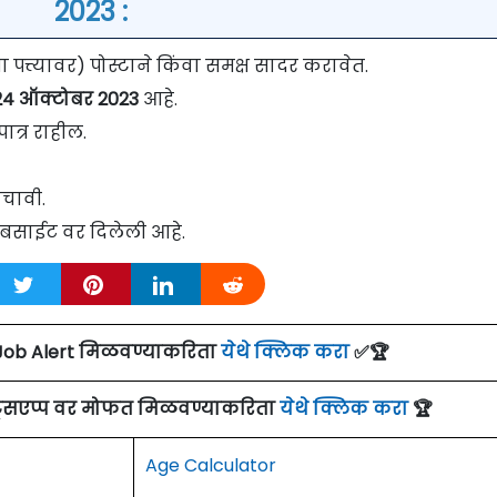
2023 :
त्त्यावर) पोस्टाने किंवा समक्ष सादर करावेत.
4 ऑक्टोबर 2023
आहे.
ात्र राहील.
चावी.
ेबसाईट वर दिलेली आहे.
Job Alert मिळवण्याकरिता
येथे क्लिक करा
✅🏆
ाट्सएप्प वर मोफत मिळवण्याकरिता
येथे क्लिक करा
🏆
Age Calculator