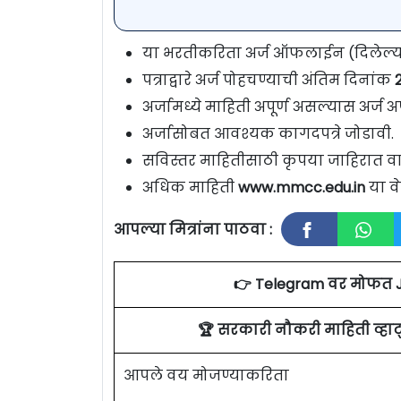
या भरतीकरिता अर्ज ऑफलाईन (दिलेल्या प
पत्राद्वारे अर्ज पोहचण्याची अंतिम दिनांक
2
अर्जामध्ये माहिती अपूर्ण असल्यास अर्ज अप
अर्जासोबत आवश्यक कागदपत्रे जोडावी.
सविस्तर माहितीसाठी कृपया जाहिरात वा
अधिक माहिती
www.mmcc.edu.in
या व
आपल्या मित्रांना पाठवा :
👉 Telegram वर मोफत 
🏆 सरकारी नौकरी माहिती व्ह
आपले वय मोजण्याकरिता