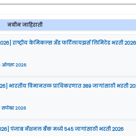
नवीन जाहिराती
2026] राष्ट्रीय केमिकल्स अँड फर्टिलायझर्स लिमिटेड भरती 2026
 ऑगस्ट २०२६
2026] भारतीय विमानतळ प्राधिकरणात 389 जागांसाठी भरती 20
 सप्टेंबर २०२६
026] पंजाब नॅशनल बँक मध्ये 545 जागांसाठी भरती 2026