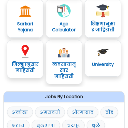
Sarkari
Age
शिक्षणानुसा
Yojana
Calculator
र जाहिराती
जिल्ह्यानुसार
व्यवसायानु
University
जाहिराती
सार
जाहिराती
Jobs By Location
अकोला
अमरावती
औरंगाबाद
बीड
भंडारा
बुलढाणा
चंद्रपूर
धुळे