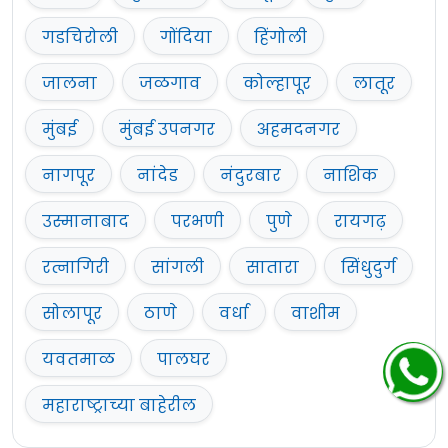
गडचिरोली
गोंदिया
हिंगोली
जालना
जळगाव
कोल्हापूर
लातूर
मुंबई
मुंबई उपनगर
अहमदनगर
नागपूर
नांदेड
नंदुरबार
नाशिक
उस्मानाबाद
परभणी
पुणे
रायगढ़
रत्नागिरी
सांगली
सातारा
सिंधुदुर्ग
सोलापूर
ठाणे
वर्धा
वाशीम
यवतमाळ
पालघर
महाराष्ट्राच्या बाहेरील