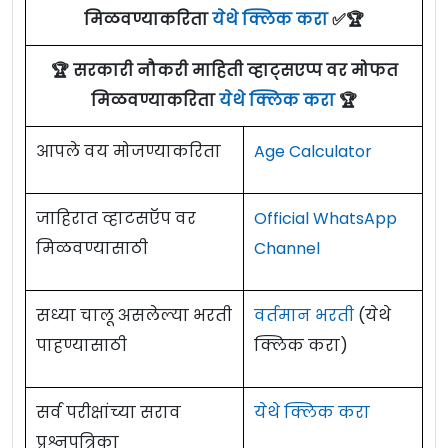
मिळवण्याकरिता
येथे क्लिक करा
✅🏆
🏆 सरकारी नौकरी माहिती व्हाट्सएप्प वर मोफत
मिळवण्याकरिता
येथे क्लिक करा
🏆
आपले वय मोजण्याकरिता
Age Calculator
जाहिरात व्हाटसऍप वर
Official WhatsApp
मिळवण्यासाठी
Channel
सध्या चालू असलेल्या भरती
वर्तमान भरती
(येथे
पाहण्यासाठी
क्लिक करा)
सर्व परीक्षांच्या सराव
येथे क्लिक करा
प्रश्नपत्रिका