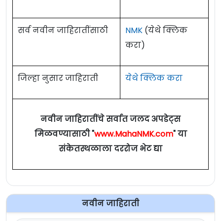
सर्व नवीन जाहिरातींसाठी
NMK
(येथे क्लिक
करा)
जिल्हा नुसार जाहिराती
येथे क्लिक करा
नवीन जाहिरातींचे सर्वात जलद अपडेट्स
मिळवण्यासाठी "
www.MahaNMK.com
" या
संकेतस्थळाला दररोज भेट द्या
नवीन जाहिराती