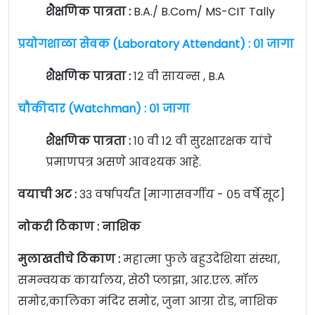
शैक्षणिक पात्रता :
B.A./ B.Com/ MS-CIT Tally
प्रयोगशाळा सेवक (Laboratory Attendant) : ०१ जागा
शैक्षणिक पात्रता :
१२ वी सायन्स , B.A
चौकीदार (Watchman) : ०१ जागा
शैक्षणिक पात्रता :
१० वी १२ वी सुरक्षारक्षक यांचे
प्रमाणपत्र असणे आवश्यक आहे.
वयाची अट :
३३ वर्षापर्यंत [मागासवर्गीय - ०५ वर्षे सूट]
नोकरी ठिकाण : नाशिक
मुलाखतीचे ठिकाण :
महात्मा फुले बहुउदेशिया संस्था,
समन्वयक कार्यालय, सेठी प्लाझा, आर.एल. मॉल
समोर,कालिका मंदिर समोर, जुना आग्रा रोड, नाशिक