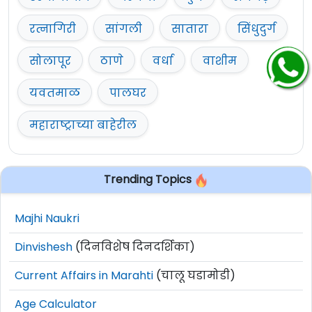
रत्नागिरी
सांगली
सातारा
सिंधुदुर्ग
सोलापूर
ठाणे
वर्धा
वाशीम
यवतमाळ
पालघर
महाराष्ट्राच्या बाहेरील
Trending Topics
Majhi Naukri
Dinvishesh
(दिनविशेष दिनदर्शिका)
Current Affairs in Marahti
(चालू घडामोडी)
Age Calculator