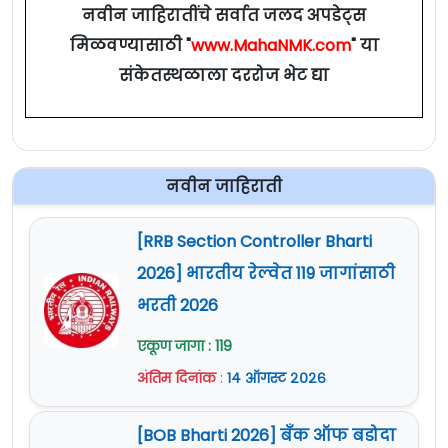
नवीन जाहिरातींचे सर्वात जलद अपडेट्स
मिळवण्यासाठी "
www.MahaNMK.com
" या
संकेतस्थळाला दररोज भेट द्या
नवीन जाहिराती
[RRB Section Controller Bharti
2026] भारतीय रेल्वेत 119 जागांसाठी
भरती 2026
एकूण जागा : 119
अंतिम दिनांक
:
१४ ऑगस्ट २०२६
[BOB Bharti 2026] बँक ऑफ बडोदा