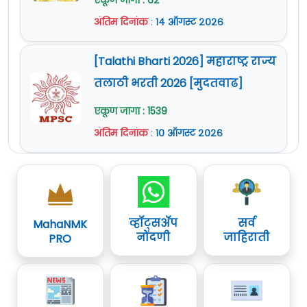
एकूण जागा : 62
अंतिम दिनांक
:
१४ ऑगस्ट २०२६
[Talathi Bharti 2026] महाराष्ट्र राज्य
तलाठी भरती 2026 [मुदतवाढ]
एकूण जागा : 1539
अंतिम दिनांक
:
१० ऑगस्ट २०२६
व्हॉट्सॲप
सर्व
MahaNMK
नोंदणी
जाहिराती
PRO