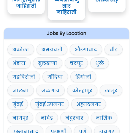
जाहिराती
सार
जाहिराती
Jobs By Location
अकोला
अमरावती
औरंगाबाद
बीड
भंडारा
बुलढाणा
चंद्रपूर
धुळे
गडचिरोली
गोंदिया
हिंगोली
जालना
जळगाव
कोल्हापूर
लातूर
मुंबई
मुंबई उपनगर
अहमदनगर
नागपूर
नांदेड
नंदुरबार
नाशिक
उस्मानाबाद
परभणी
पुणे
रायगढ़