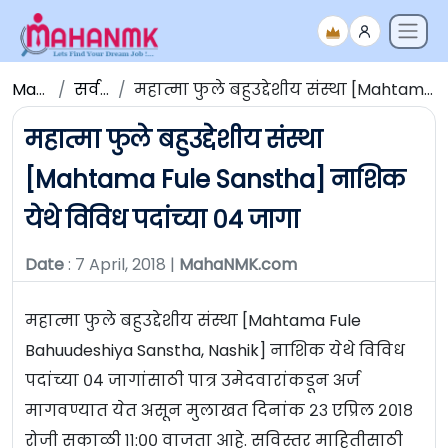
Maha NMK
सर्व जाहिराती
महात्मा फुले बहुउद्देशीय संस्था [Mahtama Fule Sanstha] नाशिक येथे विविध पदांच्या ०४ जागा
महात्मा फुले बहुउद्देशीय संस्था
[Mahtama Fule Sanstha] नाशिक
येथे विविध पदांच्या ०४ जागा
Date
: 7 April, 2018 |
MahaNMK.com
महात्मा फुले बहुउद्देशीय संस्था [Mahtama Fule
Bahuudeshiya Sanstha, Nashik] नाशिक येथे विविध
पदांच्या ०४ जागांसाठी पात्र उमेदवारांकडून अर्ज
मागवण्यात येत असून मुलाखत दिनांक २३ एप्रिल २०१८
रोजी सकाळी ११:०० वाजता आहे. सविस्तर माहितीसाठी