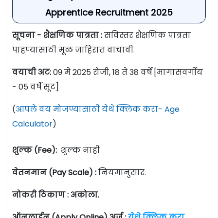
Apprentice Recruitment 2025
सूचना - शैक्षणिक पात्रता :
सविस्तर शैक्षणिक पात्रता
पाहण्यासाठी मूळ जाहिरात वाचावी.
वयाची अट:
09 मे 2025 रोजी, 18 ते 38 वर्षे [मागासवर्गीय
- 05 वर्षे सूट]
(
आपले वय मोजण्यासाठी येथे क्लिक करा- Age
Calculator
)
शुल्क (Fee):
शुल्क नाही
वेतनमान (Pay Scale) :
नियमानुसार.
नोकरी ठिकाण : अकोला.
ऑनलाईन (Apply Online) अर्ज :
येथे क्लिक करा