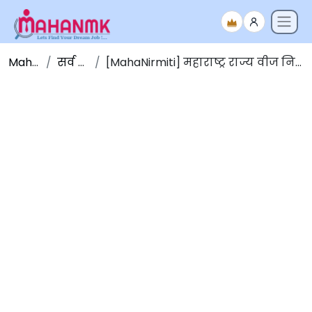
Maha NMK
सर्व जाहिराती
[MahaNirmiti] महाराष्ट्र राज्य वीज निर्मिती कंपनी भरती 2025 [मुदतवाढ]