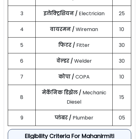
3
इलेक्ट्रिशियन /
Electrician
25
4
वायरमन /
Wireman
10
5
फिटर /
Fitter
30
6
वेल्डर /
Welder
30
7
कोपा /
COPA
10
मेकॅनिक डिझेल /
Mechanic
8
15
Diesel
9
प्लंबर /
Plumber
05
Eligibility Criteria For Mahanirmiti