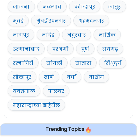
जालना
जळगाव
कोल्हापूर
लातूर
मुंबई
मुंबई उपनगर
अहमदनगर
नागपूर
नांदेड
नंदुरबार
नाशिक
उस्मानाबाद
परभणी
पुणे
रायगढ़
रत्नागिरी
सांगली
सातारा
सिंधुदुर्ग
सोलापूर
ठाणे
वर्धा
वाशीम
यवतमाळ
पालघर
महाराष्ट्राच्या बाहेरील
Trending Topics