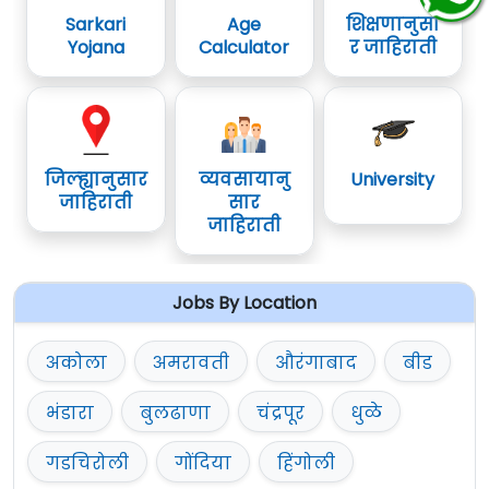
Sarkari
Age
शिक्षणानुसा
Yojana
Calculator
र जाहिराती
जिल्ह्यानुसार
व्यवसायानु
University
जाहिराती
सार
जाहिराती
Jobs By Location
अकोला
अमरावती
औरंगाबाद
बीड
भंडारा
बुलढाणा
चंद्रपूर
धुळे
गडचिरोली
गोंदिया
हिंगोली