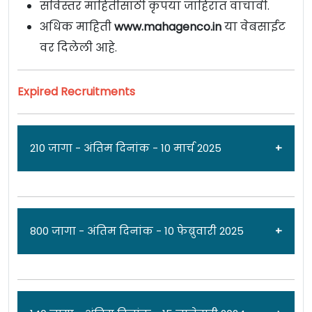
सविस्तर माहितीसाठी कृपया जाहिरात वाचावी.
अधिक माहिती
www.mahagenco.in
या वेबसाईट
वर दिलेली आहे.
Expired Recruitments
210 जागा - अंतिम दिनांक - 10 मार्च 2025
जाहिरात दिनांक: 25/02/25
800 जागा - अंतिम दिनांक - 10 फेब्रुवारी 2025
महाराष्ट्र राज्य वीज निर्मिती कंपनी लिमिटेड
[
Maharashtra State Power Generation Company
Limited
] येथे
ट्रेड अप्रेंटिस
पदांच्या 210 जागांसाठी पात्र