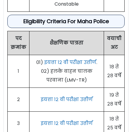
Constable
Eligibility Criteria For Maha Police
पद
वयाची
शैक्षणिक पात्रता
क्रमांक
अट
०१)
इयत्ता १२ वी परीक्षा उत्तीर्ण
.
१८ ते
१
०२) हलके वाहन चालक
२८ वर्षे
परवाना (LMV-TR)
१९ ते
२
इयत्ता १२ वी परीक्षा उत्तीर्ण
२८ वर्षे
१८ ते
३
इयत्ता १२ वी परीक्षा उत्तीर्ण
२५ वर्षे