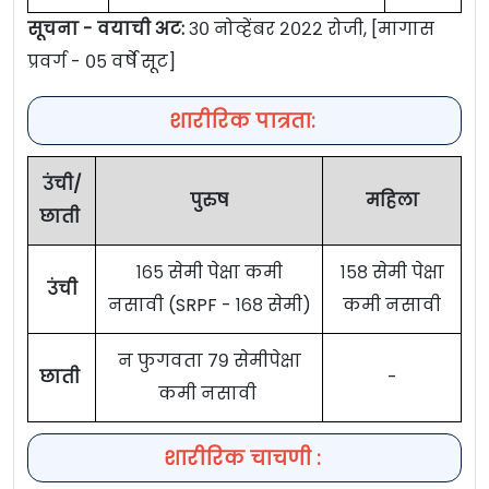
सूचना - वयाची अट:
३० नोव्हेंबर २०२२ रोजी, [मागास
प्रवर्ग - ०५ वर्षे सूट]
शारीरिक पात्रता:
उंची/
पुरुष
महिला
छाती
१६५ सेमी पेक्षा कमी
१५८ सेमी पेक्षा
उंची
नसावी (SRPF - १६८ सेमी)
कमी नसावी
न फुगवता ७९ सेमीपेक्षा
छाती
-
कमी नसावी
शारीरिक चाचणी :