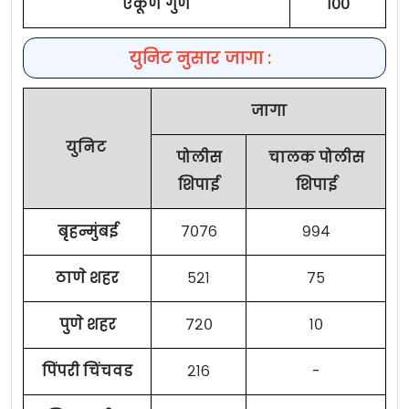
एकूण गुण
१००
युनिट नुसार जागा :
जागा
युनिट
पोलीस
चालक पोलीस
शिपाई
शिपाई
बृहन्मुंबई
७०७६
९९४
ठाणे शहर
५२१
७५
पुणे शहर
७२०
१०
पिंपरी चिंचवड
२१६
-