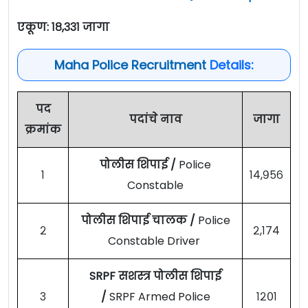
एकूण: १८,३३१ जागा
Maha Police Recruitment
Details:
पद
पदांचे नाव
जागा
क्रमांक
पोलीस शिपाई /
Police
१
१४,९५६
Constable
पोलीस शिपाई चालक /
Police
२
२,१७४
Constable Driver
SRPF सशस्त्र पोलीस शिपाई
३
/
SRPF Armed Police
१२०१