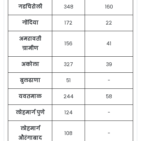
गडचिरोली
३४८
१६०
गोंदिया
१७२
२२
अमरावती
१५६
४१
ग्रामीण
अकोला
३२७
३९
बुलढाणा
५१
-
यवतमाळ
२४४
५८
लोहमार्ग पुणे
१२४
-
लोहमार्ग
१०८
-
औरंगाबाद