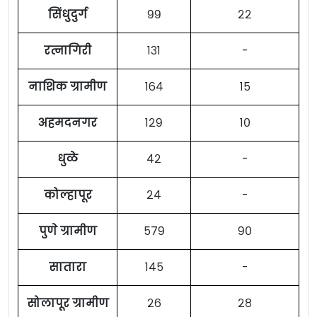
सिंधुदुर्ग
९९
२२
रत्नागिरी
१३१
-
नाशिक ग्रामीण
१६४
१५
अहमदनगर
१२९
१०
धुळे
४२
-
कोल्हापूर
२४
-
पुणे ग्रामीण
५७९
९०
सातारा
१४५
-
सोलापूर ग्रामीण
२६
२८