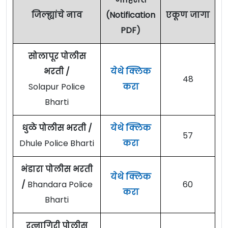
जिल्ह्यांचे नाव
(Notification
एकूण जागा
PDF)
सोलापूर पोलीस
भरती /
येथे क्लिक
48
Solapur Police
करा
Bharti
धुळे पोलीस भरती /
येथे क्लिक
57
Dhule Police Bharti
करा
भंडारा पोलीस भरती
येथे क्लिक
/
Bhandara Police
60
करा
Bharti
रत्नागिरी पोलीस