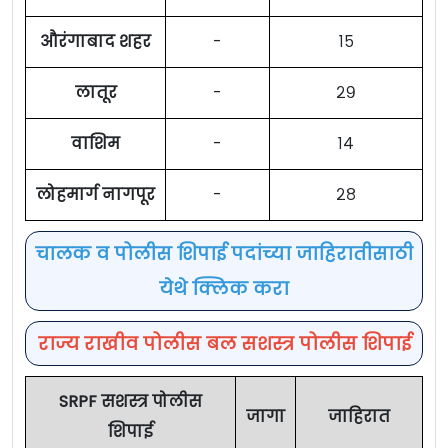
औरंगाबाद शहर
-
१५
लातूर
-
२९
वाशिम
-
१४
लोहमार्ग नागपूर
-
२८
चालक व पोलीस शिपाई पदांच्या जाहिरातीसाठी
येथे क्लिक करा
राज्य राखीव पोलीस बल सशस्त्र पोलीस शिपाई
SRPF सशस्त्र पोलीस
जागा
जाहिरात
शिपाई