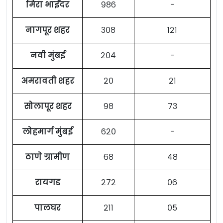
मिरा भाईंदर
९८६
-
नागपूर शहर
३०८
१२१
नवी मुंबई
२०४
-
अमरावती शहर
२०
२१
सोलापूर शहर
९८
७३
लोहमार्ग मुंबई
६२०
-
ठाणे ग्रामीण
६८
४८
रायगड
२७२
०६
पालघर
२११
०५