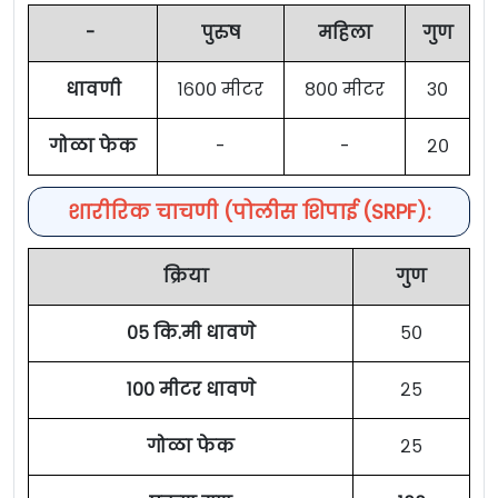
-
पुरुष
महिला
गुण
धावणी
१६०० मीटर
८०० मीटर
३०
गोळा फेक
-
-
२०
शारीरिक चाचणी (पोलीस शिपाई (SRPF):
क्रिया
गुण
०५ कि.मी धावणे
५०
१०० मीटर धावणे
२५
गोळा फेक
२५