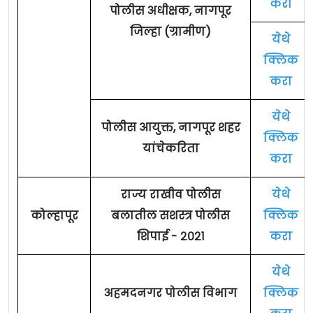
करा
पोलीस अधीक्षक, नागपूर
जिल्हा (ग्रामीण)
येथे
क्लिक
करा
येथे
पोलीस आयुक्त, नागपूर शहर
क्लिक
यांचेकरिता
करा
राज्य राखीव पोलीस
येथे
कोल्हापूर
बलातील सशस्त्र पोलीस
क्लिक
शिपाई - २०२१
करा
येथे
अहमदनगर पोलीस विभाग
क्लिक