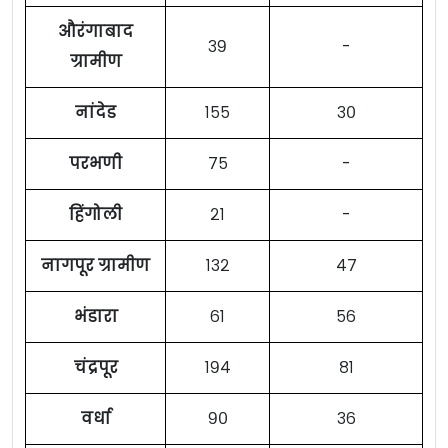
औरंगाबाद
३९
-
ग्रामीण
नांदेड
१५५
३०
परभणी
७५
-
हिंगोली
२१
-
नागपूर ग्रामीण
१३२
४७
भंडारा
६१
५६
चंद्रपूर
१९४
८१
वर्धा
९०
३६