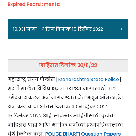
Expired Recruitments:
18,331 जागा - अंतिम दिनांक 15 डिसेंबर 2022
जाहिरात दिनांक: ३०/११/२२
महाराष्ट्र राज्य पोलीस [
Maharashtra State Police
]
भरती मार्फत विविध १८,३३१ पदांच्या जागांसाठी पात्र
उमेदवारांकडून अर्ज मागवण्यात येत असून ऑनलाईन
अर्ज करण्याचा अंतिम दिनांक
३० नोव्हेंबर २०२२
१५ डिसेंबर २०२२ आहे. सविस्तर माहितीसाठी कृपया
जाहिरात पाहा आणि मागील वर्षांच्या प्रश्नपत्रिकांसाठी
येथे क्लिक करा:
POLICE BHARTI Question Papers
.