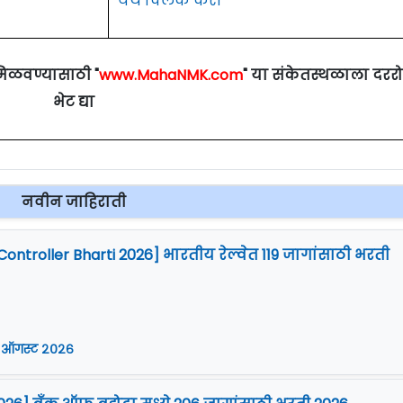
येथे क्लिक करा
मिळवण्यासाठी "
www.MahaNMK.com
" या संकेतस्थळाला दरर
भेट द्या
नवीन जाहिराती
Controller Bharti 2026] भारतीय रेल्वेत 119 जागांसाठी भरती
 ऑगस्ट २०२६