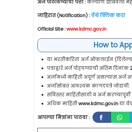
अर्ज पाठविण्याचा पत्ता :
कल्याण डोंबिवली म
जाहिरात (Notification) :
येथे क्लिक करा
Official Site :
www.kdmc.gov.in
How to App
या भरतीकरिता अर्ज ऑफलाईन (दिलेल्या प
पत्राद्वारे अर्ज पोहचण्याची अंतिम दिनांक
2
अर्जामध्ये माहिती अपूर्ण असल्यास अर्ज अप
अर्जासोबत आवश्यक कागदपत्रे जोडावी.
सविस्तर माहितीसाठी व अर्ज करण्यापूर्
अधिक माहिती
www.kdmc.gov.in
या वे
आपल्या मित्रांना पाठवा :