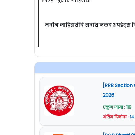
जिल्हा नुसार जाहिराती
नवीन जाहिरातींचे सर्वात जलद अपडेट्स 
[RRB Section 
2026
एकूण जागा : 119
अंतिम दिनांक
:
१४