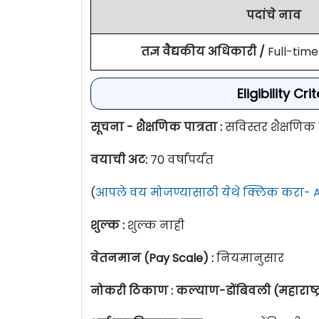
पदांचे नाव
तज्ञ वैद्यकीय अधिकारी /
Full-time
Eligibility C
सूचना - शैक्षणिक पात्रता :
सविस्तर शैक्षणिक
वयाची अट:
70 वर्षांपर्यंत
(
आपले वय मोजण्यासाठी येथे क्लिक करा- A
शुल्क :
शुल्क नाही
वेतनमान (Pay Scale) :
नियमानुसार
नोकरी ठिकाण : कल्याण-डोंबिवली (महाराष्ट्