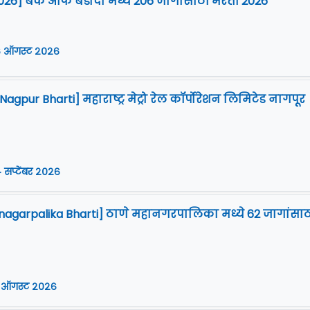
026] बँक ऑफ बडोदा मध्ये 206 जागांसाठी भरती 2026
 ऑगस्ट २०२६
gpur Bharti] महाराष्ट्र मेट्रो रेल कॉर्पोरेशन लिमिटेड नागपूर
 सप्टेंबर २०२६
agarpalika Bharti] ठाणे महानगरपालिका मध्ये 62 जागांसाठ
 ऑगस्ट २०२६