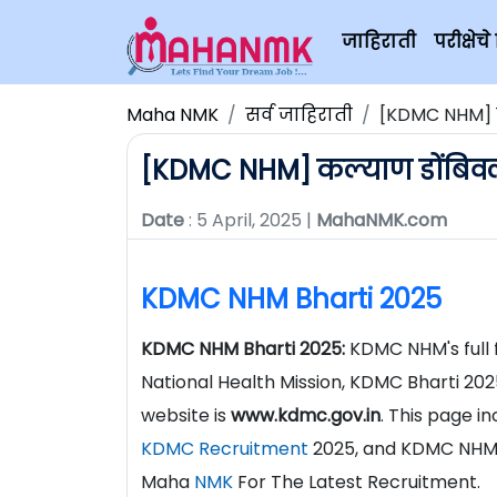
जाहिराती
परीक्षे
Maha NMK
सर्व जाहिराती
[KDMC NHM] 
[KDMC NHM] कल्याण डोंबिव
Date
: 5 April, 2025 |
MahaNMK.com
KDMC NHM Bharti 2025
KDMC NHM Bharti 2025:
KDMC NHM's full 
National Health Mission, KDMC Bharti 202
website is
www.kdmc.gov.in
. This page i
KDMC Recruitment
2025, and KDMC NHM R
Maha
NMK
For The Latest Recruitment.