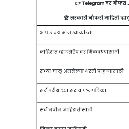
👉 Telegram वर मोफत 
🏆 सरकारी नौकरी माहिती व्ह
आपले वय मोजण्याकरिता
जाहिरात व्हाटसऍप वर मिळवण्यासाठी
सध्या चालू असलेल्या भरती पाहण्यासाठी
सर्व परीक्षांच्या सराव प्रश्नपत्रिका
सर्व नवीन जाहिरातींसाठी