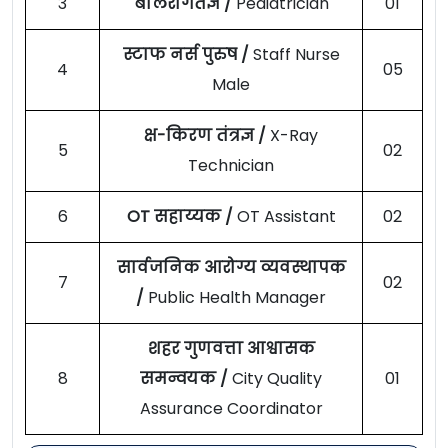
3
बालरोगतज्ञ /
Pediatrician
01
स्टाफ नर्स पुरुष /
Staff Nurse
4
05
Male
क्ष-किरण तंत्रज्ञ /
X-Ray
5
02
Technician
6
OT सहाय्यक /
OT Assistant
02
सार्वजनिक आरोग्य व्यवस्थापक
7
02
/
Public Health Manager
शहर गुणवत्ता आश्वासक
8
समन्वयक /
City Quality
01
Assurance Coordinator