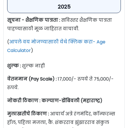
2025
सूचना - शैक्षणिक पात्रता :
सविस्तर शैक्षणिक पात्रता
पाहण्यासाठी मूळ जाहिरात वाचावी.
(
आपले वय मोजण्यासाठी येथे क्लिक करा- Age
Calculator
)
शुल्क :
शुल्क नाही
वेतनमान (Pay Scale) :
17,000/- रुपये ते 75,000/-
रुपये.
नोकरी ठिकाण : कल्याण-डोंबिवली (महाराष्ट्र)
मुलाखतीचे ठिकाण :
आचार्य अत्रे रंगमंदिर, कॉन्फरन्स
हॉल, पहिला मजला, कै. शंकरराव झुंझारराव संकुल