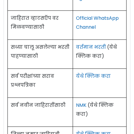
जाहिरात व्हाटसऍप वर
Official WhatsApp
मिळवण्यासाठी
Channel
सध्या चालू असलेल्या भरती
वर्तमान भरती
(येथे
पाहण्यासाठी
क्लिक करा)
सर्व परीक्षांच्या सराव
येथे क्लिक करा
प्रश्नपत्रिका
सर्व नवीन जाहिरातींसाठी
NMK
(येथे क्लिक
करा)