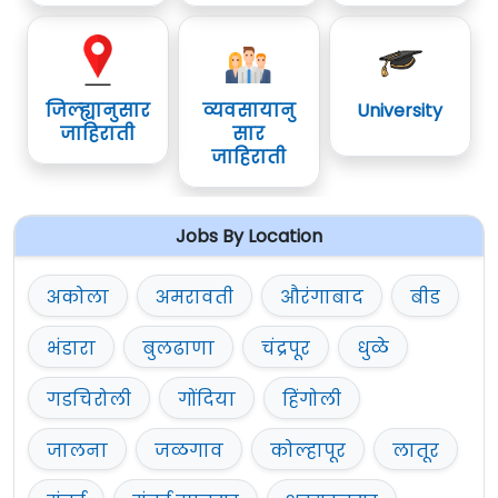
जिल्ह्यानुसार
व्यवसायानु
University
जाहिराती
सार
जाहिराती
Jobs By Location
अकोला
अमरावती
औरंगाबाद
बीड
भंडारा
बुलढाणा
चंद्रपूर
धुळे
गडचिरोली
गोंदिया
हिंगोली
जालना
जळगाव
कोल्हापूर
लातूर