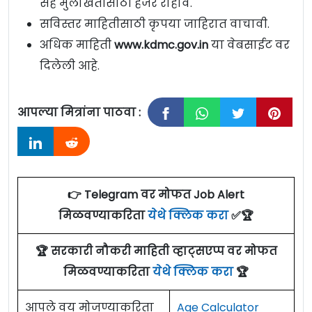
सह मुलाखतीसाठी हजर राहावे.
सविस्तर माहितीसाठी कृपया जाहिरात वाचावी.
अधिक माहिती
www.kdmc.gov.in
या वेबसाईट वर
दिलेली आहे.
आपल्या मित्रांना पाठवा :
👉 Telegram वर मोफत Job Alert
मिळवण्याकरिता
येथे क्लिक करा
✅🏆
🏆 सरकारी नौकरी माहिती व्हाट्सएप्प वर मोफत
मिळवण्याकरिता
येथे क्लिक करा
🏆
आपले वय मोजण्याकरिता
Age Calculator