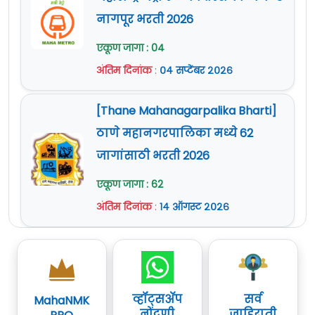
नागपूर भरती 2026
एकूण जागा : 04
अंतिम दिनांक
:
०४ सप्टेंबर २०२६
[Thane Mahanagarpalika Bharti]
ठाणे महानगरपालिका मध्ये 62
जागांसाठी भरती 2026
एकूण जागा : 62
अंतिम दिनांक
:
१४ ऑगस्ट २०२६
व्हॉट्सॲप
सर्व
MahaNMK
नोंदणी
जाहिराती