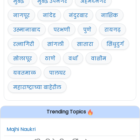
मुंबई
मुंबई उपनगर
अहमदनगर
नागपूर
नांदेड
नंदुरबार
नाशिक
उस्मानाबाद
परभणी
पुणे
रायगढ़
रत्नागिरी
सांगली
सातारा
सिंधुदुर्ग
सोलापूर
ठाणे
वर्धा
वाशीम
यवतमाळ
पालघर
महाराष्ट्राच्या बाहेरील
Trending Topics
Majhi Naukri