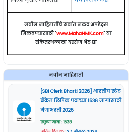
जिल्हा नुसार जाहिराती
येथे क्लिक करा
नवीन जाहिरातींचे सर्वात जलद अपडेट्स
मिळवण्यासाठी "
www.MahaNMK.com
" या
संकेतस्थळाला दररोज भेट द्या
नवीन जाहिराती
[SBI Clerk Bharti 2026] भारतीय स्टेट
बँकेत लिपिक पदाच्या 1538 जागांसाठी
मेगाभरती 2026
एकूण जागा : 1538
अंतिम दिनांक
:
२७ ऑगस्ट २०२६