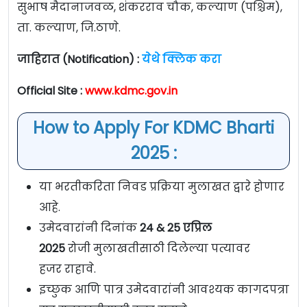
सुभाष मैदानाजवळ, शंकरराव चौक, कल्याण (पश्चिम),
ता. कल्याण, जि.ठाणे.
जाहिरात (Notification) :
येथे क्लिक करा
Official Site :
www.kdmc.gov.in
How to Apply For KDMC Bharti
2025 :
या भरतीकरिता निवड प्रक्रिया मुलाखत द्वारे होणार
आहे.
उमेदवारांनी दिनांक
24 & 25 एप्रिल
2025
रोजी मुलाखतीसाठी दिलेल्या पत्यावर
हजर राहावे.
इच्छुक आणि पात्र उमेदवारांनी आवश्यक कागदपत्रा