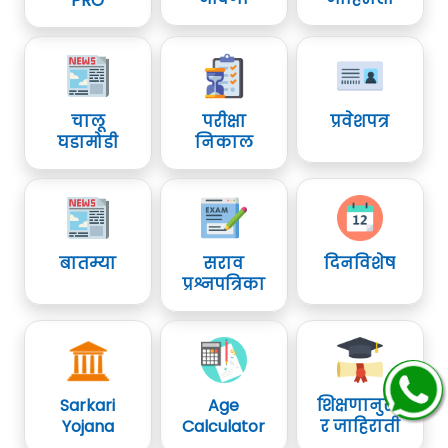
PRO
चालू
परीक्षा
प्रवेशपत्र
घडामोडी
निकाल
बातम्या
सराव
दिनविशेष
प्रश्नपत्रिका
Sarkari
Age
शिक्षणानुसा
Yojana
Calculator
र जाहिराती