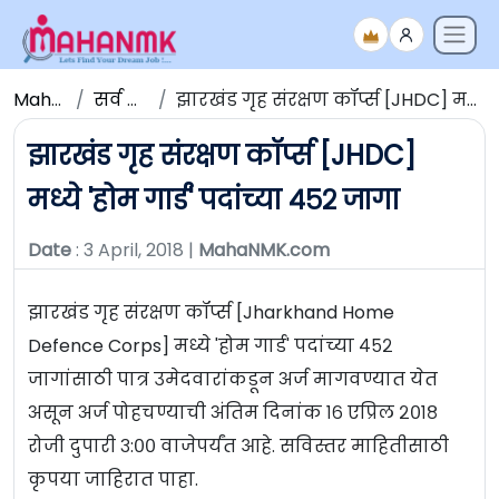
Maha NMK
सर्व जाहिराती
झारखंड गृह संरक्षण कॉर्प्स [JHDC] मध्ये 'होम गार्ड' पदांच्या ४५२ जागा
झारखंड गृह संरक्षण कॉर्प्स [JHDC]
मध्ये 'होम गार्ड' पदांच्या ४५२ जागा
Date
: 3 April, 2018 |
MahaNMK.com
झारखंड गृह संरक्षण कॉर्प्स [Jharkhand Home
Defence Corps] मध्ये 'होम गार्ड' पदांच्या ४५२
जागांसाठी पात्र उमेदवारांकडून अर्ज मागवण्यात येत
असून अर्ज पोहचण्याची अंतिम दिनांक १६ एप्रिल २०१८
रोजी दुपारी ३:०० वाजेपर्यंत आहे. सविस्तर माहितीसाठी
कृपया जाहिरात पाहा.