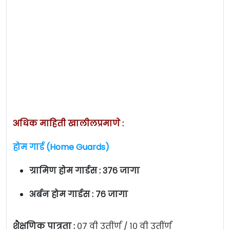
अधिक माहिती खालीलप्रमाणे :
होम गार्ड (Home Guards)
ग्रामिण होम गार्डस : ३७६ जागा
अर्बन होम गार्डस : ७६ जागा
शैक्षणिक पात्रता :
०७ वी उतींर्ण / १० वी उतींर्ण