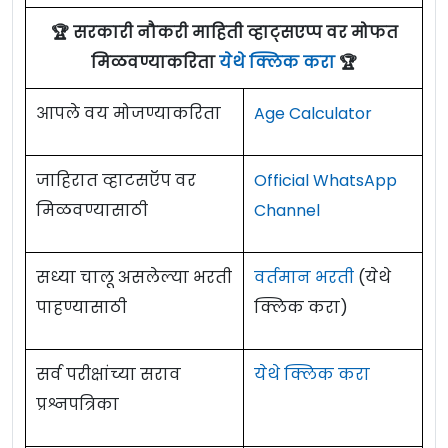
🏆 सरकारी नौकरी माहिती व्हाट्सएप्प वर मोफत
मिळवण्याकरिता
येथे क्लिक करा
🏆
आपले वय मोजण्याकरिता
Age Calculator
जाहिरात व्हाटसऍप वर
Official WhatsApp
मिळवण्यासाठी
Channel
सध्या चालू असलेल्या भरती
वर्तमान भरती
(येथे
पाहण्यासाठी
क्लिक करा)
सर्व परीक्षांच्या सराव
येथे क्लिक करा
प्रश्नपत्रिका