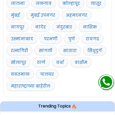
जालना
जळगाव
कोल्हापूर
लातूर
मुंबई
मुंबई उपनगर
अहमदनगर
नागपूर
नांदेड
नंदुरबार
नाशिक
उस्मानाबाद
परभणी
पुणे
रायगढ़
रत्नागिरी
सांगली
सातारा
सिंधुदुर्ग
सोलापूर
ठाणे
वर्धा
वाशीम
यवतमाळ
पालघर
महाराष्ट्राच्या बाहेरील
Trending Topics