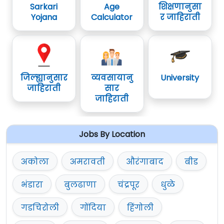
Sarkari
Age
शिक्षणानुसा
Yojana
Calculator
र जाहिराती
जिल्ह्यानुसार
व्यवसायानु
University
जाहिराती
सार
जाहिराती
Jobs By Location
अकोला
अमरावती
औरंगाबाद
बीड
भंडारा
बुलढाणा
चंद्रपूर
धुळे
गडचिरोली
गोंदिया
हिंगोली