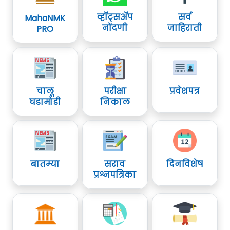
व्हॉट्सॲप
सर्व
MahaNMK
नोंदणी
जाहिराती
PRO
चालू
परीक्षा
प्रवेशपत्र
घडामोडी
निकाल
बातम्या
सराव
दिनविशेष
प्रश्नपत्रिका