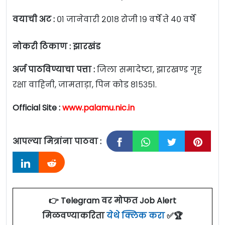
वयाची अट :
०१ जानेवारी २०१८ रोजी १९ वर्षे ते ४० वर्षे
नोकरी ठिकाण : झारखंड
अर्ज पाठविण्याचा पत्ता :
जिला समादेष्टा, झारखण्ड गृह
रक्षा वाहिनी, जामताड़ा, पिन कोड ८१५३५१.
Official Site :
www.palamu.nic.in
आपल्या मित्रांना पाठवा :
👉 Telegram वर मोफत Job Alert
मिळवण्याकरिता
येथे क्लिक करा
✅🏆