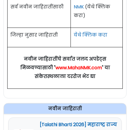
सर्व नवीन जाहिरातींसाठी
NMK
(येथे क्लिक
करा)
जिल्हा नुसार जाहिराती
येथे क्लिक करा
नवीन जाहिरातींचे सर्वात जलद अपडेट्स
मिळवण्यासाठी "
www.MahaNMK.com
" या
संकेतस्थळाला दररोज भेट द्या
नवीन जाहिराती
[Talathi Bharti 2026] महाराष्ट्र राज्य