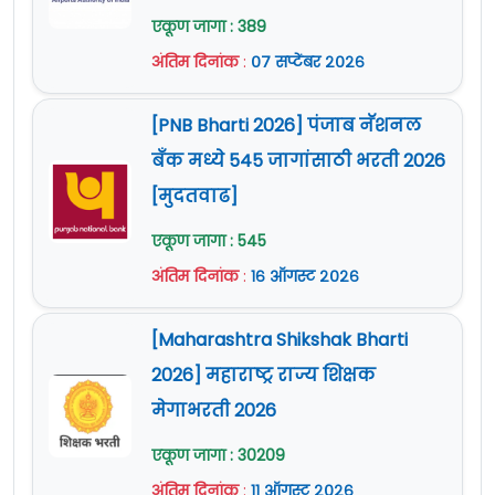
एकूण जागा : 389
department or; ii) With 3 years’
अंतिम दिनांक
:
०७ सप्टेंबर २०२६
regular service in the pay scale of
₹5500-9000/-*;
2
[PNB Bharti 2026] पंजाब नॅशनल
and
02) ossessing a speed of 120
बँक मध्ये 545 जागांसाठी भरती 2026
word per minute in English shorthand
[मुदतवाढ]
and must have working knowledge of
computers, having knowledge to
एकूण जागा : 545
operate upon the software like
अंतिम दिनांक
:
१६ ऑगस्ट २०२६
Microsoft Office, Excel or Page
makers.
[Maharashtra Shikshak Bharti
2026] महाराष्ट्र राज्य शिक्षक
वयाची अट :
56 वर्षापर्यंत.
मेगाभरती 2026
शुल्क :
शुल्क नाही
एकूण जागा : 30209
वेतनमान (Pay Scale) :
नियमानुसार.
अंतिम दिनांक
:
११ ऑगस्ट २०२६