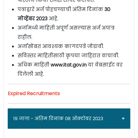
पोस्टाने किंवा समक्ष सादर करावेत.
पत्राद्वारे अर्ज पोहचण्याची अंतिम दिनांक
30
नोव्हेंबर 2023
आहे.
अर्जामध्ये माहिती अपूर्ण असल्यास अर्ज अपात्र
राहील.
अर्जासोबत आवश्यक कागदपत्रे जोडावी.
सविस्तर माहितीसाठी कृपया जाहिरात वाचावी.
अधिक माहिती
www.itat.gov.in
या वेबसाईट वर
दिलेली आहे.
Expired Recruitments
19 जागा - अंतिम दिनांक 08 ऑक्टोबर 2023