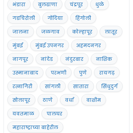
भंडारा
बुलढाणा
चंद्रपूर
धुळे
गडचिरोली
गोंदिया
हिंगोली
जालना
जळगाव
कोल्हापूर
लातूर
मुंबई
मुंबई उपनगर
अहमदनगर
नागपूर
नांदेड
नंदुरबार
नाशिक
उस्मानाबाद
परभणी
पुणे
रायगढ़
रत्नागिरी
सांगली
सातारा
सिंधुदुर्ग
सोलापूर
ठाणे
वर्धा
वाशीम
यवतमाळ
पालघर
महाराष्ट्राच्या बाहेरील