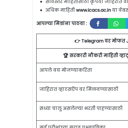
सविस्तर माहितीसाठी कृपया जाहिरात वा
अधिक माहिती
www.icacs.ac.in
या वेबस
आपल्या मित्रांना पाठवा :
👉 Telegram वर मोफत 
🏆 सरकारी नौकरी माहिती व्ह
आपले वय मोजण्याकरिता
जाहिरात व्हाटसऍप वर मिळवण्यासाठी
सध्या चालू असलेल्या भरती पाहण्यासाठी
सर्व परीक्षांच्या सराव प्रश्नपत्रिका