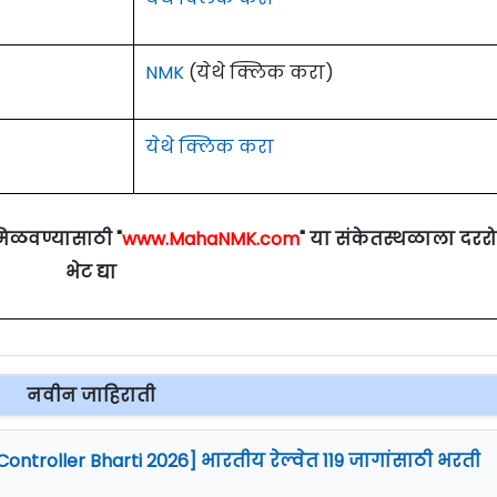
NMK
(येथे क्लिक करा)
येथे क्लिक करा
मिळवण्यासाठी "
www.MahaNMK.com
" या संकेतस्थळाला दरर
भेट द्या
नवीन जाहिराती
Controller Bharti 2026] भारतीय रेल्वेत 119 जागांसाठी भरती