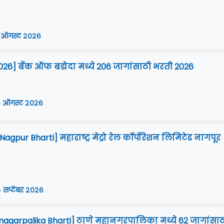
 ऑगस्ट २०२६
026] बँक ऑफ बडोदा मध्ये 206 जागांसाठी भरती 2026
 ऑगस्ट २०२६
gpur Bharti] महाराष्ट्र मेट्रो रेल कॉर्पोरेशन लिमिटेड नागपूर
 सप्टेंबर २०२६
agarpalika Bharti] ठाणे महानगरपालिका मध्ये 62 जागांसाठ