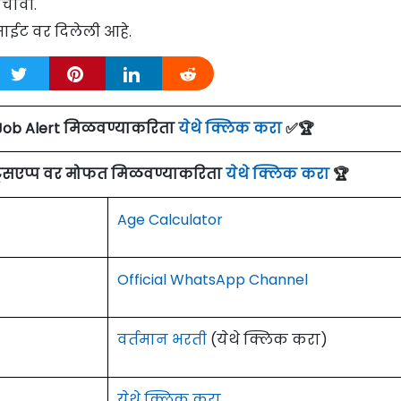
चावी.
ाईट वर दिलेली आहे.
Job Alert मिळवण्याकरिता
येथे क्लिक करा
✅🏆
ाट्सएप्प वर मोफत मिळवण्याकरिता
येथे क्लिक करा
🏆
Age Calculator
Official WhatsApp Channel
वर्तमान भरती
(येथे क्लिक करा)
येथे क्लिक करा