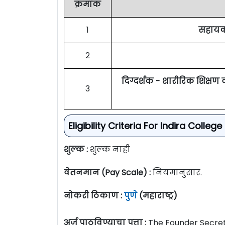
क्रमांक
1
सहायक 
2
दिग्दर्शक - शारीरिक शिक्षण
3
Eligibility Criteria For Indira Co
शुल्क :
शुल्क नाही
वेतनमान (Pay Scale) :
नियमानुसार.
नोकरी ठिकाण :
पुणे
(महाराष्ट्र)
अर्ज पाठविण्याचा पत्ता :
The Founder Secret