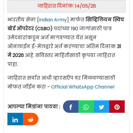
जाहिरात दिनांक: 14/05/26
भारतीय सेना [
Indian Army
] मार्फत
सिव्हिलियन स्विच
बोर्ड ऑपरेटर (CSBO)
पदांच्या 190 जागांसाठी पात्र
उमेदवारांकडून अर्ज मागवण्यात येत असून
ऑनलाईन ई-मेलद्वारे अर्ज करण्याचा अंतिम दिनांक
31
मे 2026
आहे. सविस्तर माहितीसाठी कृपया जाहिरात
पाहा.
जाहिरात सर्वात आधी व्हाटसऍप वर मिळवण्यासाठी
मोफत जॉईन करा -
Official WhatsApp Channel
आपल्या मित्रांना पाठवा :