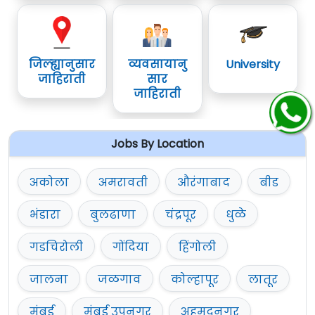
जिल्ह्यानुसार
व्यवसायानु
University
जाहिराती
सार
जाहिराती
Jobs By Location
अकोला
अमरावती
औरंगाबाद
बीड
भंडारा
बुलढाणा
चंद्रपूर
धुळे
गडचिरोली
गोंदिया
हिंगोली
जालना
जळगाव
कोल्हापूर
लातूर
मुंबई
मुंबई उपनगर
अहमदनगर