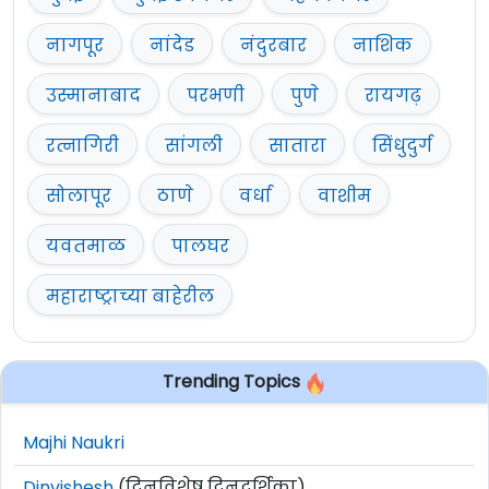
नागपूर
नांदेड
नंदुरबार
नाशिक
उस्मानाबाद
परभणी
पुणे
रायगढ़
रत्नागिरी
सांगली
सातारा
सिंधुदुर्ग
सोलापूर
ठाणे
वर्धा
वाशीम
यवतमाळ
पालघर
महाराष्ट्राच्या बाहेरील
Trending Topics
Majhi Naukri
Dinvishesh
(दिनविशेष दिनदर्शिका)