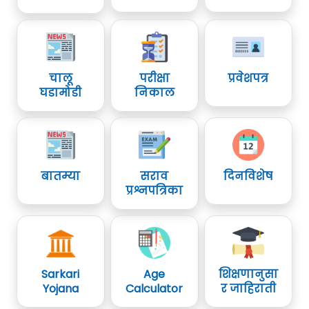
चालू
परीक्षा
प्रवेशपत्र
घडामोडी
निकाल
बातम्या
सराव
दिनविशेष
प्रश्नपत्रिका
Sarkari
Age
शिक्षणानुसा
Yojana
Calculator
र जाहिराती