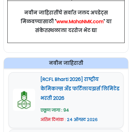
नवीन जाहिरातींचे सर्वात जलद अपडेट्स
मिळवण्यासाठी "
www.MahaNMK.com
" या
संकेतस्थळाला दररोज भेट द्या
नवीन जाहिराती
[RCFL Bharti 2026] राष्ट्रीय
केमिकल्स अँड फर्टिलायझर्स लिमिटेड
भरती 2026
एकूण जागा : 94
अंतिम दिनांक
:
२४ ऑगस्ट २०२६