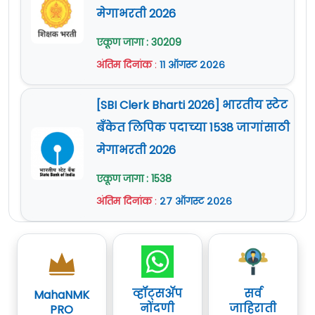
मेगाभरती 2026
एकूण जागा : 30209
अंतिम दिनांक
:
११ ऑगस्ट २०२६
[SBI Clerk Bharti 2026] भारतीय स्टेट
बँकेत लिपिक पदाच्या 1538 जागांसाठी
मेगाभरती 2026
एकूण जागा : 1538
अंतिम दिनांक
:
२७ ऑगस्ट २०२६
व्हॉट्सॲप
सर्व
MahaNMK
नोंदणी
जाहिराती
PRO