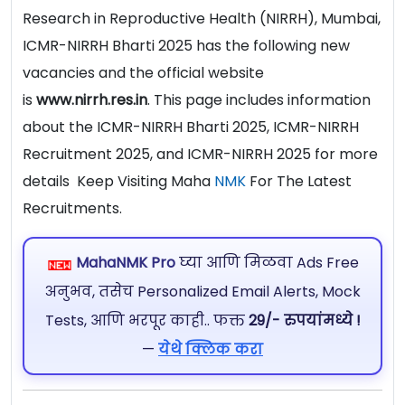
Research in Reproductive Health (NIRRH), Mumbai,
ICMR-NIRRH Bharti 2025 has the following new
vacancies and the official website
is
www.nirrh.res.in
. This page includes information
about the ICMR-NIRRH Bharti 2025, ICMR-NIRRH
Recruitment 2025, and ICMR-NIRRH 2025 for more
details Keep Visiting Maha
NMK
For The Latest
Recruitments.
MahaNMK Pro
घ्या आणि मिळवा Ads Free
अनुभव, तसेच Personalized Email Alerts, Mock
Tests, आणि भरपूर काही.. फक्त
29/- रुपयांमध्ये !
—
येथे क्लिक करा