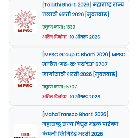
work or 10th + Diploma (MLT /
[Talathi Bharti 2026] महाराष्ट्र राज्य
या भरतीकरिता ऑनलाईन अर्ज वर
DMLT / ITI or Equivalent)
वेतनमान (Pay Scale) :
67,000/- रुपये
दिलेल्या वेबसाईट वर करायचा आहे.
तलाठी भरती 2026 [मुदतवाढ]
+ अनुभव
नोकरी ठिकाण :
MRHRU, वणी, तालुका दिंडोरी, जिल्हा
अर्ज फक्त वरील
Portal
द्वारेच स्वीकारले जातील.
एकूण जागा : 1539
नाशिक आणि ICMR-NIRRCH,
मुंबई
Post Graduate Degree including
ऑनलाईन अर्ज करण्याचा अंतिम दिनांक
18
3
35 वर्षे.
अंतिम दिनांक
:
१० ऑगस्ट २०२६
the integrated PG degrees
नोव्हेंबर 2025
आहे.
ऑनलाईन (Apply Online) अर्ज :
येथे क्लिक करा
सविस्तर माहितीसाठी व अर्ज करण्यापूर्वी कृपया
सूचना - शैक्षणिक पात्रता :
सविस्तर शैक्षणिक पात्रता
[MPSC Group C Bharti 2026] MPSC
जाहिरात (Notification) :
येथे क्लिक करा
जाहिरात काळजीपूर्वक वाचावी.
पाहण्यासाठी मूळ जाहिरात वाचावी.
मार्फत ‘गट-क’ पदांच्या 5707
अधिक माहिती
www.nirrh.res.in
या वेबसाईट वर
Official Site :
www.nirrh.res.in
जागांसाठी भरती 2026 [मुदतवाढ]
(
आपले वय मोजण्यासाठी येथे क्लिक करा- Age
दिलेली आहे.
Calculator
)
एकूण जागा : 5707
How to Apply For ICMR-NIRRH
अंतिम दिनांक
:
१० ऑगस्ट २०२६
शुल्क :
Mumbai Recruitment 2024 :
शुल्क नाही
[MahaTransco Bharti 2026]
वेतनमान (Pay Scale) :
19,800/- रुपये ते 87,100/-
या भरतीकरिता
रुपये.
महाराष्ट्र राज्य विद्युत मंडळ पारेषण
ऑनलाईन अर्ज
https://project.nirrch.res.in/
या
कंपनी लिमिटेड भरती 2026