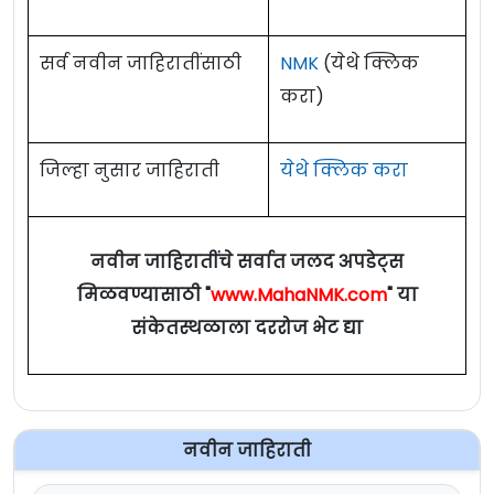
3
Medical) /
Project Research
01
(
आपले वय मोजण्यासाठी येथे क्लिक करा- Age
पदाचे
शैक्षणिक पात्रता
Scientist –I (Non-Medical)
Calculator
)
नाव
सर्व नवीन जाहिरातींसाठी
NMK
(येथे क्लिक
करा)
शुल्क :
Eligibility Criteria For ICMR-NIRRH Mumbai
शुल्क नाही
i) MBBS
Bharti 2025
ii) MBBS with Masters in Public
वेतनमान (Pay Scale) :
87,100/- रुपये.
जिल्हा नुसार जाहिराती
येथे क्लिक करा
शास्त्रज्ञ
Health (MPH) / Ph.D. in Public
नोकरी ठिकाण : परळ, (
मुंबई
).
पद
वयाची
सी
Health
शैक्षणिक पात्रता
क्र.
अट
(वैद्यकीय)
iii) MBBS with Post Graduate
ऑनलाईन (Apply Online) अर्ज :
येथे क्लिक करा
नवीन जाहिरातींचे सर्वात जलद अपडेट्स
Degree (MD) in Community
मिळवण्यासाठी "
www.MahaNMK.com
" या
MBBS / BVSc / BDS or
जाहिरात (Notification PDF) :
येथे क्लिक करा
Medicine
1
35 वर्षे.
संकेतस्थळाला दररोज भेट द्या
Equivalent
सूचना
-
वयाची अट :
40 वर्षे.
Official Site :
www.nirrh.res.in
Graduate degree in relevant
(
आपले वय मोजण्यासाठी येथे क्लिक करा- Age
How to Apply For ICMR-NIRRH
subject preferably in social
Calculator
)
नवीन जाहिराती
Mumbai Recruitment 2025 :
science or public health field
2
28 वर्षे.
शुल्क :
शुल्क नाही