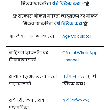
मिळवण्याकरिता
येथे क्लिक करा
✅🏆
जागेसाठी पात्र उमेदवारांकडून अर्ज मागवण्यात येत
एकूण: 14 जागा
पदाचे नाव
शैक्षणिक पात्रता
जागा
असून ऑनलाईन अर्ज करण्याचा अंतिम दिनांक
15
मे
🏆 सरकारी नौकरी माहिती व्हाट्सएप्प वर मोफत
2024
आहे. सविस्तर माहितीसाठी कृपया जाहिरात पाहा.
प्रकल्प संशोधन शास्त्रज्ञ
Post Graduate
ICMR-NIRRH Bharti 2025
Details:
मिळवण्याकरिता
येथे क्लिक करा
🏆
II (नॉन
Degree with
एकूण: 01 जागा
मेडिकल) /
Project
three years
01
आपले वय मोजण्याकरिता
Age Calculator
पद
पदाचे नाव
जागा
Research Scientist II
experience or
ICMR-NIRRH Recruitment 2024
Details:
क्र.
(Non Medical)
Ph.D.
जाहिरात व्हाटसऍप वर
Official WhatsApp
प्रकल्प संशोधन शास्त्रज्ञ -I (वैद्यकीय)
पद
मिळवण्यासाठी
Channel
पदाचे नाव
जागा
Eligibility Criteria For ICMR-NIRRH Mumbai
1
/
Project Research Scientist –I
01
क्र.
(Medical)
Bharti 2025
सध्या चालू असलेल्या भरती
वर्तमान भरती
(येथे
शास्त्रज्ञ सी (वैद्यकीय) /
Scientist
1
01
पाहण्यासाठी
क्लिक करा)
प्रकल्प तांत्रिक सहाय्य -I /
Project
सूचना - शैक्षणिक पात्रता :
सविस्तर शैक्षणिक पात्रता
‘C’ (Medical)
2
12
Technical Support
पाहण्यासाठी मूळ जाहिरात वाचावी.
सर्व परीक्षांच्या सराव
येथे क्लिक करा
Eligibility Criteria For ICMR-NIRRH Mumbai
वयाची अट :
40 वर्षांपर्यंत.
प्रकल्प संशोधन शास्त्रज्ञ -I (Non-
प्रश्नपत्रिका