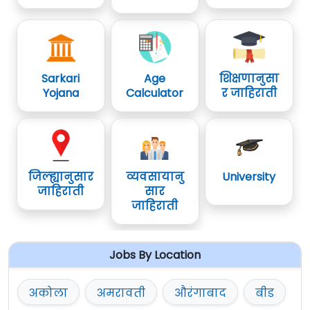
Sarkari
Age
शिक्षणानुसा
Yojana
Calculator
र जाहिराती
जिल्ह्यानुसार
व्यवसायानु
University
जाहिराती
सार
जाहिराती
Jobs By Location
अकोला
अमरावती
औरंगाबाद
बीड