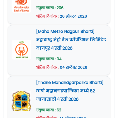
शुल्क :
शुल्क नाही
एकूण जागा : 206
अंतिम दिनांक
:
२६ ऑगस्ट २०२६
वेतनमान (Pay Scale) :
नियमानुसार.
नोकरी ठिकाण :
पुणे
(महाराष्ट्र)
[Maha Metro Nagpur Bharti]
महाराष्ट्र मेट्रो रेल कॉर्पोरेशन लिमिटेड
अर्ज पाठविण्याचा पत्ता :
दिलेल्या संबंधित पत्त्यावर
नागपूर भरती 2026
(जाहिरात पाहा)
एकूण जागा : 04
जाहिरात (Notification) :
येथे क्लिक करा
अंतिम दिनांक
:
०४ सप्टेंबर २०२६
Official Site :
www.dogr.icar.gov.in
[Thane Mahanagarpalika Bharti]
How to Apply For ICAR DOGR
ठाणे महानगरपालिका मध्ये 62
Jobs 2024 :
जागांसाठी भरती 2026
एकूण जागा : 62
या भरतीकरिता अर्ज ऑफलाईन (दिलेल्या