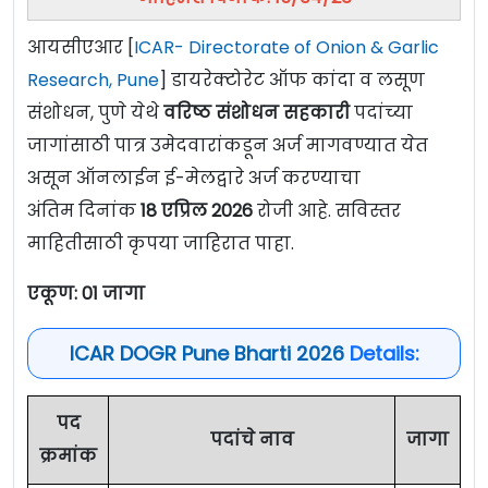
आयसीएआर [
ICAR- Directorate of Onion & Garlic
Research, Pune
] डायरेक्टोरेट ऑफ कांदा व लसूण
संशोधन, पुणे येथे
वरिष्ठ संशोधन सहकारी
पदांच्या
जागांसाठी पात्र उमेदवारांकडून अर्ज मागवण्यात येत
असून ऑनलाईन ई-मेलद्वारे अर्ज करण्याचा
अंतिम दिनांक
18
एप्रिल 2026
रोजी आहे. सविस्तर
माहितीसाठी कृपया जाहिरात पाहा.
एकूण: 01 जागा
ICAR DOGR Pune Bharti 2026
Details:
पद
पदांचे नाव
जागा
क्रमांक