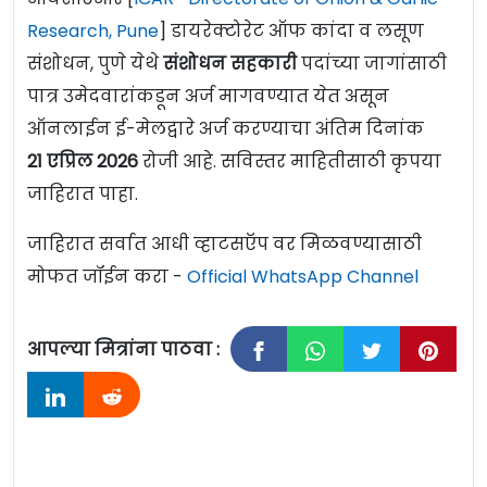
Research, Pune
] डायरेक्टोरेट ऑफ कांदा व लसूण
संशोधन, पुणे येथे
संशोधन सहकारी
पदांच्या जागांसाठी
पात्र उमेदवारांकडून अर्ज मागवण्यात येत असून
ऑनलाईन ई-मेलद्वारे अर्ज करण्याचा अंतिम दिनांक
21
एप्रिल 2026
रोजी आहे. सविस्तर माहितीसाठी कृपया
जाहिरात पाहा.
जाहिरात सर्वात आधी व्हाटसऍप वर मिळवण्यासाठी
मोफत जॉईन करा -
Official WhatsApp Channel
आपल्या मित्रांना पाठवा :