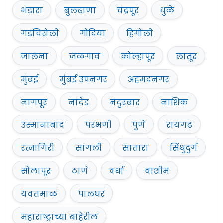
भंडारा
बुलढाणा
चंद्रपूर
धुळे
गडचिरोली
गोंदिया
हिंगोली
जालना
जळगाव
कोल्हापूर
लातूर
मुंबई
मुंबई उपनगर
अहमदनगर
नागपूर
नांदेड
नंदुरबार
नाशिक
उस्मानाबाद
परभणी
पुणे
रायगढ़
रत्नागिरी
सांगली
सातारा
सिंधुदुर्ग
सोलापूर
ठाणे
वर्धा
वाशीम
यवतमाळ
पालघर
महाराष्ट्राच्या बाहेरील