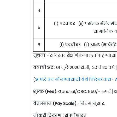
4
(i) पदवीधर (ii) पर्सनल मॅनेजम
5
सामाजिक कार
6
(i) पदवीधर (ii) MMS (मार्
सूचना -
सविस्तर शैक्षणिक पात्रता पाहण्या
वयाची अट :
01 जुलै 2026 रोजी, 20 ते 30 वर्षे.
(
आपले वय मोजण्यासाठी येथे क्लिक करा- A
शुल्क (Fee):
General/OBC: 850/- रुपये [
वेतनमान (Pay Scale) :
नियमानुसार.
नोकरी ठिकाण : संपूर्ण भारत