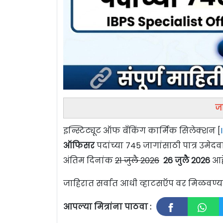
जा
इन्स्टिट्यूट ऑफ बँकिंग कार्मिक सिलेक्शन [
ऑफिसर
पदांच्या 745 जागांसाठी पात्र उमे
अंतिम दिनांक
21 जुलै 2026
26 जुलै 2026
आह
जाहिरात सर्वात आधी व्हाटसऍप वर मिळवण
आपल्या मित्रांना पाठवा :