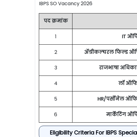
IBPS SO Vacancy 2026
पद क्रमांक
1
IT ऑफि
2
ॲग्रीकल्चरल फिल्ड ऑफ
3
राजभाषा अधिकारी
4
लॉ ऑफिस
5
HR/पर्सोनेल ऑफिस
6
मार्केटिंग ऑफि
Eligibility Criteria For IBPS Spe