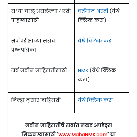
Assistant
4
फिटर /
Fitter
i) Diploma in
16
मायनिंग मेट ग्रेड-एल
इलेक्ट्रिशियन ‘A’ /
Electrician
सध्या चालू असलेल्या भरती
वर्तमान भरती
(येथे
Mining
2
36
/
Mining Mate
07
4
डिझेल मेकॅनिक /
Diesel Mechanic
04
‘A’
पाहण्यासाठी
क्लिक करा)
5
टर्नर मशिनिस्ट /
Turner
16
Engineering
Grade-l
ii) Matric
5
फिटर /
Fitter
10
इलेक्ट्रिशियन ‘B’ /
Electrician
वेल्डर (Gas & Electric) /
Welder
3
36
सर्व परीक्षांच्या सराव
येथे क्लिक करा
6
16
‘B’
(Gas & Electric)
प्रश्नपत्रिका
6
Eligibility Criteria For Hindustan Copper
टर्नर /
Turner
07
4
WED ‘B’ /
WED ‘B’
07
7
इलेक्ट्रिशियन /
Limited Bharti 2024
Electrician
36
वेल्डर (Gas & Electric) /
Welder
सर्व नवीन जाहिरातींसाठी
NMK
(येथे क्लिक
7
10
(Gas & Electric)
सूचना - शैक्षणिक पात्रता :
सविस्तर शैक्षणिक पात्रता
ड्राफ्ट्समन (Civil) /
Draftsman
Educational Qualification For Hindustan
करा)
8
04
पाहण्यासाठी मूळ जाहिरात वाचावी.
(Civil)
Copper Limited Bharti 2025
8
इलेक्ट्रिशियन /
Electrician
30
वयाची अट :
35 वर्षाखालील
जिल्हा नुसार जाहिराती
येथे क्लिक करा
ड्राफ्ट्समन (Mechanical)
9
03
पद
इलेक्टॉनिक्स मेकॅनिक
/
Draftsman (Mechanical)
9
शैक्षणिक पात्रता
04
(
आपले वय मोजण्यासाठी येथे क्लिक करा- Age
क्रमांक
/
Electronics Mechanic
Calculator
)
नवीन जाहिरातींचे सर्वात जलद अपडेट्स
10
COPA /
COPA
14
ड्राफ्ट्समन (Civil) /
(i) इलेक्ट्रिकल इंजिनिअरिंग डिप्लोमा + 01
Draftsman
मिळवण्यासाठी "
www.MahaNMK.com
" या
10
04
शुल्क :
शुल्क नाही