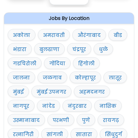
वेबसाईट वर दिलेली आहे.
Jobs By Location
अकोला
अमरावती
औरंगाबाद
बीड
भंडारा
बुलढाणा
चंद्रपूर
धुळे
गडचिरोली
गोंदिया
हिंगोली
जालना
जळगाव
कोल्हापूर
लातूर
मुंबई
मुंबई उपनगर
अहमदनगर
नागपूर
नांदेड
नंदुरबार
नाशिक
उस्मानाबाद
परभणी
पुणे
रायगढ़
रत्नागिरी
सांगली
सातारा
सिंधुदुर्ग