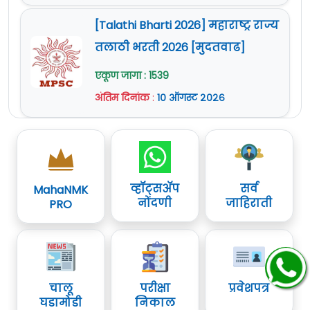
(
आपले वय मोजण्यासाठी येथे क्लिक करा- Age
पाहण्यासाठी मूळ जाहिरात वाचावी.
सूचना - शैक्षणिक पात्रता :
सविस्तर शैक्षणिक पात्रता
[Talathi Bharti 2026] महाराष्ट्र राज्य
Calculator
)
पाहण्यासाठी मूळ जाहिरात वाचावी.
वयाची अट :
01 जानेवारी 2025 रोजी, 18 ते 40 वर्षे
तलाठी भरती 2026 [मुदतवाढ]
शुल्क :
शुल्क नाही
[SC/ST - 05 वर्षे सूट, OBC - 03 वर्षे सूट]
वयाची अट :
01 मे 2025 रोजी, 18 ते 30 वर्षे [SC/ST - 05
एकूण जागा : 1539
वर्षे सूट, OBC - 03 वर्षे सूट]
वेतनमान (Stipend) :
नियमानुसार
(
आपले वय मोजण्यासाठी येथे क्लिक करा- Age
अंतिम दिनांक
:
१० ऑगस्ट २०२६
Calculator
)
(
आपले वय मोजण्यासाठी येथे क्लिक करा- Age
नोकरी ठिकाण:
खेत्री कॉपर कॉम्प्लेक्स, राजस्थान.
Calculator
)
शुल्क :
General/OBC/EWS: 500/- रुपये. [SC/ST:
ऑनलाईन (Apply Online) अर्ज :
येथे क्लिक करा
शुल्क नाही]
शुल्क :
शुल्क नाही
जाहिरात (Notification) :
येथे क्लिक करा
व्हॉट्सॲप
सर्व
MahaNMK
वेतनमान (Stipend) :
नियमानुसार
नोंदणी
जाहिराती
PRO
वेतनमान (Stipend) :
नियमानुसार
Official Site :
www.hindustancopper.com
नोकरी ठिकाण:
राजस्थान
नोकरी ठिकाण:
मलांजखंड, मध्य प्रदेश.
How to Apply For Hindustan
ऑनलाईन (Apply Online) अर्ज :
येथे क्लिक करा
ऑनलाईन (Apply Online) अर्ज :
येथे क्लिक करा
Copper Limited Notification
चालू
परीक्षा
प्रवेशपत्र
जाहिरात (Notification) :
येथे क्लिक करा
जाहिरात (Notification) :
येथे क्लिक करा
2025:
घडामोडी
निकाल