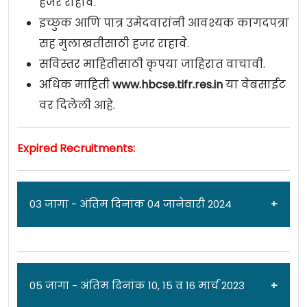
हजर राहावे.
इच्छुक आणि पात्र उमेदवारांनी आवश्यक कागदपत्रा
सह मुलाखतीसाठी हजर राहावे.
सविस्तर माहितीसाठी कृपया जाहिरात वाचावी.
अधिक माहिती
www.hbcse.tifr.res.in
या वेबसाईट
वर दिलेली आहे.
Expired Recruitments:
03 जागा - अंतिम दिनांक 04 जानेवारी 2024
जाहिरात दिनांक: 04/12/23
05 जागा - अंतिम दिनांक 10, 15 व 16 मार्च 2023