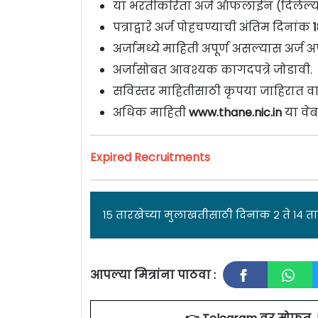
या भरतीकरिता अर्ज ऑफलाईन (दिलेल्या प
पत्राद्वारे अर्ज पोहचण्याची अंतिम दिनांक
1
अर्जामध्ये माहिती अपूर्ण असल्यास अर्ज अप
अर्जासोबत आवश्यक कागदपत्रे जोडावी.
सविस्तर माहितीसाठी कृपया जाहिरात वा
अधिक माहिती
www.thane.nic.in
या वेब
Expired Recruitments
१५ तारखेच्या मुलाखतीसाठी दिनांक २ ते १४ ता
आपल्या मित्रांना पाठवा :
जा