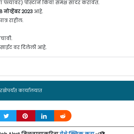
त्त्यावर) पोस्टाने किंवा समक्ष सादर करावेत.
8 नोव्हेंबर 2023
आहे.
ात्र राहील.
चावी.
साईट वर दिलेली आहे.
रखेपर्यंत कार्यालयात
हिरात दिनांक: २१/०७/२२