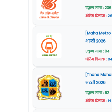
दिनांक १६ ते ३० तारखेपर्यंत व १५ तारखे
एकूण जागा : 206
कार्यालयीन वेळेत अर्ज करावे.
अंतिम दिनांक
:
२६
इच्छुक आणि पात्र उमेदवारांनी आवश्यक
सविस्तर माहितीसाठी कृपया जाहिरात व
[Maha Metro Na
अधिक माहिती
www.thane.nic.in
या वे
भरती 2026
एकूण जागा : 04
अंतिम दिनांक
:
०४
[Thane Mahan
भरती 2026
एकूण जागा : 62
अंतिम दिनांक
:
१४