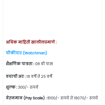
अधिक माहिती खालीलप्रमाणे :
चौकीदार (Watchman)
शैक्षणिक पात्रता :
०८ वी पास
वयाची अट :
१८ वर्षे ते २५ वर्षे
शुल्क :
३००/- रुपये
वेतनमान (Pay Scale) :
८१००/- रुपये ते १८०७०/- रुपये