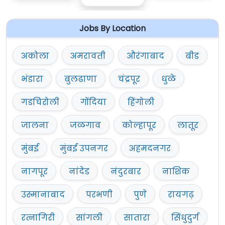
Jobs By Location
अकोला
अमरावती
औरंगाबाद
बीड
भंडारा
बुलढाणा
चंद्रपूर
धुळे
गडचिरोली
गोंदिया
हिंगोली
जालना
जळगाव
कोल्हापूर
लातूर
मुंबई
मुंबई उपनगर
अहमदनगर
नागपूर
नांदेड
नंदुरबार
नाशिक
उस्मानाबाद
परभणी
पुणे
रायगढ़
रत्नागिरी
सांगली
सातारा
सिंधुदुर्ग