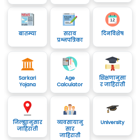
बातम्या
सराव
दिनविशेष
प्रश्नपत्रिका
Sarkari
Age
शिक्षणानुसा
Yojana
Calculator
र जाहिराती
जिल्ह्यानुसार
व्यवसायानु
University
जाहिराती
सार
जाहिराती