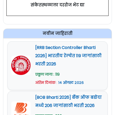
संकेतस्थळाला दररोज भेट द्या
नवीन जाहिराती
[RRB Section Controller Bharti
2026] भारतीय रेल्वेत 119 जागांसाठी
भरती 2026
एकूण जागा : 119
अंतिम दिनांक
:
१४ ऑगस्ट २०२६
[BOB Bharti 2026] बँक ऑफ बडोदा
मध्ये 206 जागांसाठी भरती 2026