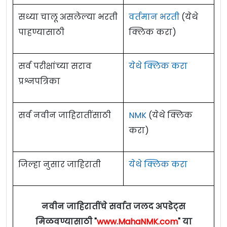
सध्या चालू असलेल्या भरती
वर्तमान भरती
(येथे
पाहण्यासाठी
क्लिक करा)
सर्व परीक्षांच्या सराव
येथे क्लिक करा
प्रश्नपत्रिका
सर्व नवीन जाहिरातींसाठी
NMK
(येथे क्लिक
करा)
जिल्हा नुसार जाहिराती
येथे क्लिक करा
नवीन जाहिरातींचे सर्वात जलद अपडेट्स
मिळवण्यासाठी "
www.MahaNMK.com
" या