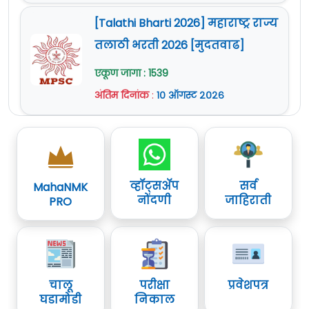
[Talathi Bharti 2026] महाराष्ट्र राज्य
तलाठी भरती 2026 [मुदतवाढ]
एकूण जागा : 1539
अंतिम दिनांक
:
१० ऑगस्ट २०२६
व्हॉट्सॲप
सर्व
MahaNMK
नोंदणी
जाहिराती
PRO
चालू
परीक्षा
प्रवेशपत्र
घडामोडी
निकाल