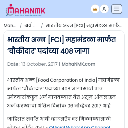
Maha NMK
सर्व जाहिराती
भारतीय अन्न [FCI] महामंडळा मार्फत ‘चौकीदार’ पदांच्या ४०८ जागा
भारतीय अन्न [FCI] महामंडळा मार्फत
‘चौकीदार’ पदांच्या ४०८ जागा
Date
: 13 October, 2017 |
MahaNMK.com
भारतीय अन्न [Food Corporation of India] महामंडळा
मार्फत ‘चौकीदार’ पदांच्या ४०८ जागांसाठी पात्र
उमेदवारांकडून अर्ज मागवण्यात येत असून ऑनलाइन
अर्ज करण्याचा अंतिम दिनांक ०६ नोव्हेंबर २०१७ आहे.
जाहिरात सर्वात आधी व्हाटसऍप वर मिळवण्यासाठी
मोफत जॉईन करा -
Official WhatsApp Channel