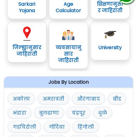
Sarkari
Age
शिक्षणानुसा
Yojana
Calculator
र जाहिराती
जिल्ह्यानुसार
व्यवसायानु
University
जाहिराती
सार
जाहिराती
Jobs By Location
अकोला
अमरावती
औरंगाबाद
बीड
भंडारा
बुलढाणा
चंद्रपूर
धुळे
गडचिरोली
गोंदिया
हिंगोली