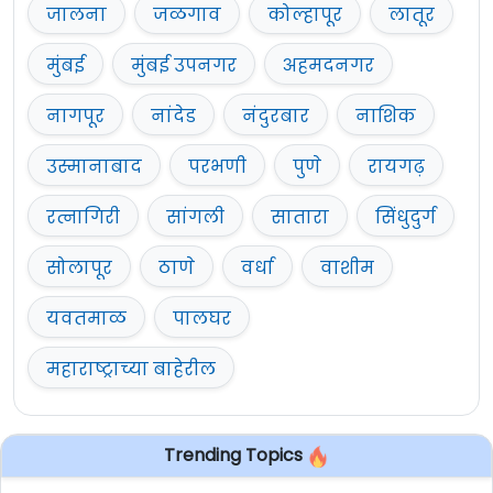
जालना
जळगाव
कोल्हापूर
लातूर
मुंबई
मुंबई उपनगर
अहमदनगर
नागपूर
नांदेड
नंदुरबार
नाशिक
उस्मानाबाद
परभणी
पुणे
रायगढ़
रत्नागिरी
सांगली
सातारा
सिंधुदुर्ग
सोलापूर
ठाणे
वर्धा
वाशीम
यवतमाळ
पालघर
महाराष्ट्राच्या बाहेरील
Trending Topics