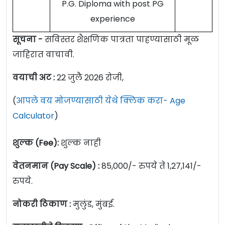
P.G. Diploma with post PG
experience
सूचना -
सविस्तर शैक्षणिक पात्रता पाहण्यासाठी मूळ
जाहिरात वाचावी.
वयाची अट :
22 जुलै 2026 रोजी,
(
आपले वय मोजण्यासाठी येथे क्लिक करा- Age
Calculator
)
शुल्क (Fee):
शुल्क नाही
वेतनमान (Pay Scale) :
85,000/- रुपये ते 1,27,141/-
रुपये.
नोकरी ठिकाण :
मुलुंड, मुंबई.