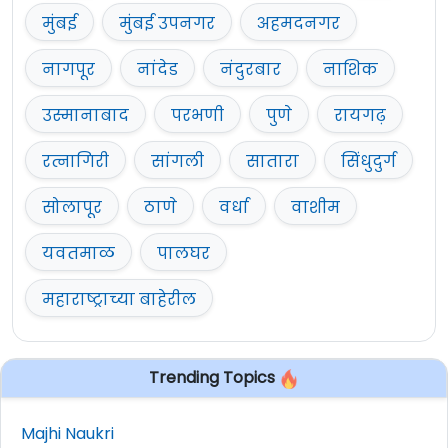
मुंबई
मुंबई उपनगर
अहमदनगर
नागपूर
नांदेड
नंदुरबार
नाशिक
उस्मानाबाद
परभणी
पुणे
रायगढ़
रत्नागिरी
सांगली
सातारा
सिंधुदुर्ग
सोलापूर
ठाणे
वर्धा
वाशीम
यवतमाळ
पालघर
महाराष्ट्राच्या बाहेरील
Trending Topics
Majhi Naukri