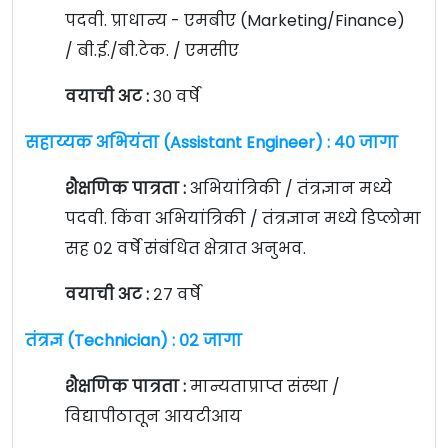
पदवी. प्राधान्य - एमबीए (Marketing/Finance)
/ बी.ई./बी.टेक. / एमसीए
वयाची अट :
३० वर्षे
सहाय्यक अभियंता (Assistant Engineer) : ४० जागा
शैक्षणिक पात्रता :
अभियांत्रिकी / तंत्रज्ञान मध्ये
पदवी. किंवा अभियांत्रिकी / तंत्रज्ञान मध्ये डिप्लोमा
सह ०२ वर्षे संबंधित क्षेत्रात अनुभव.
वयाची अट :
२७ वर्षे
तंत्रज्ञ (Technician) : ०२ जागा
शैक्षणिक पात्रता :
मान्यताप्राप्त संस्था /
विद्यापीठातून आयटीआय