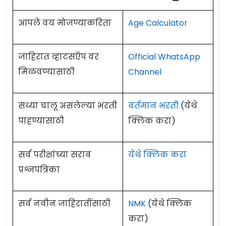
आपले वय मोजण्याकरिता
Age Calculator
जाहिरात व्हाटसऍप वर
Official WhatsApp
मिळवण्यासाठी
Channel
सध्या चालू असलेल्या भरती
वर्तमान भरती
(येथे
पाहण्यासाठी
क्लिक करा)
सर्व परीक्षांच्या सराव
येथे क्लिक करा
प्रश्नपत्रिका
सर्व नवीन जाहिरातींसाठी
NMK
(येथे क्लिक
करा)