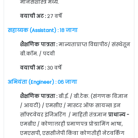
मानसशास्त्र मध्ये.
वयाची अट :
२७ वर्षे
सहाय्यक (Assistant) : १८ जागा
शैक्षणिक पात्रता :
मान्यताप्राप्त विद्यापीठ/ संस्थेतून
बी.कॉम. / पदवी
वयाची अट :
३० वर्षे
अभियंता (Engineer) : ०६ जागा
शैक्षणिक पात्रता :
बी.ई. / बी.टेक. (संगणक विज्ञान
/ आयटी) / एमसीए / मास्टर ऑफ सायन्स इन
सॉफ्टवेयर इंजिअरिंग / माहिती तंत्रज्ञान
प्राधान्य -
एमबीए / कोणालाही प्रमाणपत्र प्रोग्रामिंग भाषा,
एमएसपी, एससीजेपी किंवा कोणतीही नेटवर्किंग