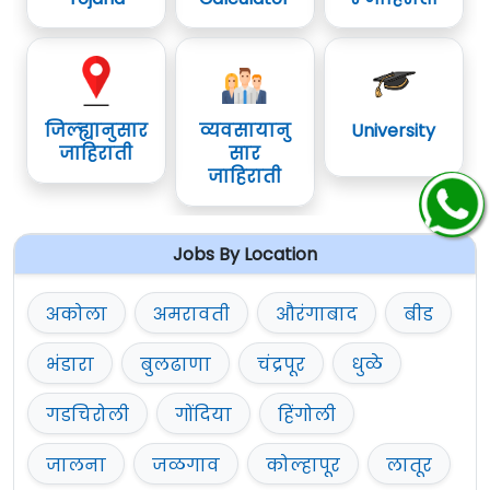
जिल्ह्यानुसार
व्यवसायानु
University
जाहिराती
सार
जाहिराती
Jobs By Location
अकोला
अमरावती
औरंगाबाद
बीड
भंडारा
बुलढाणा
चंद्रपूर
धुळे
गडचिरोली
गोंदिया
हिंगोली
जालना
जळगाव
कोल्हापूर
लातूर