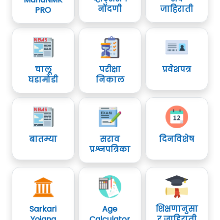
नोंदणी
जाहिराती
PRO
चालू
परीक्षा
प्रवेशपत्र
घडामोडी
निकाल
बातम्या
सराव
दिनविशेष
प्रश्नपत्रिका
Sarkari
Age
शिक्षणानुसा
Yojana
Calculator
र जाहिराती