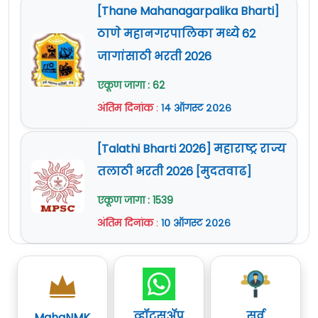
[Thane Mahanagarpalika Bharti]
ठाणे महानगरपालिका मध्ये 62
जागांसाठी भरती 2026
एकूण जागा : 62
अंतिम दिनांक
:
१४ ऑगस्ट २०२६
[Talathi Bharti 2026] महाराष्ट्र राज्य
तलाठी भरती 2026 [मुदतवाढ]
एकूण जागा : 1539
अंतिम दिनांक
:
१० ऑगस्ट २०२६
व्हॉट्सॲप
सर्व
MahaNMK