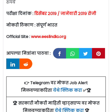
रुपये
परीक्षा दिनांक :
डिसेंबर २०१९ / जानेवारी २०१९ रोजी
नोकरी ठिकाण : संपूर्ण भारत
Official Site :
www.eeslindia.org
आपल्या मित्रांना पाठवा :
👉 Telegram वर मोफत Job Alert
मिळवण्याकरिता
येथे क्लिक करा
✅🏆
🏆 सरकारी नौकरी माहिती व्हाट्सएप्प वर मोफत
मिळवण्याकरिता
येथे क्लिक करा
🏆