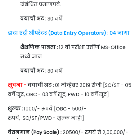
संबंधित प्रमाणपत्रे.
वयाची अट :
३० वर्षे
डाटा एंट्री ऑपरेटर (Data Entry Operators) : ०४ जागा
शैक्षणिक पात्रता :
१२ वी परीक्षा उर्त्तीर्ण MS-Office
मध्ये ज्ञान.
वयाची अट :
३० वर्षे
सूचना -
वयाची अट :
०१ नोव्हेंबर २०१९ रोजी [SC/ST - ०५
वर्षे सूट, OBC - ०३ वर्षे सूट, PWD - १० वर्षे सूट]
शुल्क :
१०००/- रुपये [OBC - ५००/-
रुपये, SC/ST/PWD - शुल्क नाही]
वेतनमान (Pay Scale) :
२०५००/- रुपये ते २,००,०००/-