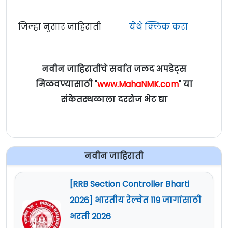
जिल्हा नुसार जाहिराती
येथे क्लिक करा
नवीन जाहिरातींचे सर्वात जलद अपडेट्स
मिळवण्यासाठी "
www.MahaNMK.com
" या
संकेतस्थळाला दररोज भेट द्या
नवीन जाहिराती
[RRB Section Controller Bharti
2026] भारतीय रेल्वेत 119 जागांसाठी
भरती 2026