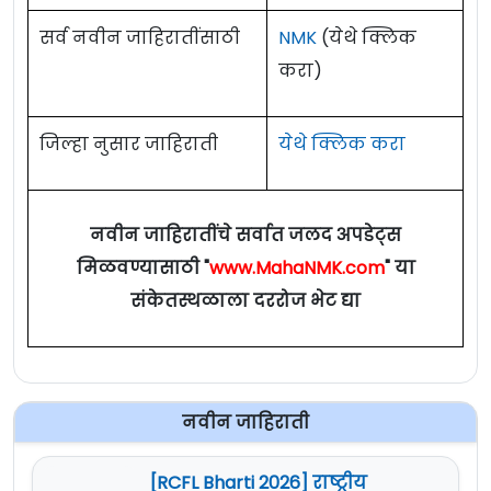
सर्व नवीन जाहिरातींसाठी
NMK
(येथे क्लिक
करा)
जिल्हा नुसार जाहिराती
येथे क्लिक करा
नवीन जाहिरातींचे सर्वात जलद अपडेट्स
मिळवण्यासाठी "
www.MahaNMK.com
" या
संकेतस्थळाला दररोज भेट द्या
नवीन जाहिराती
[RCFL Bharti 2026] राष्ट्रीय