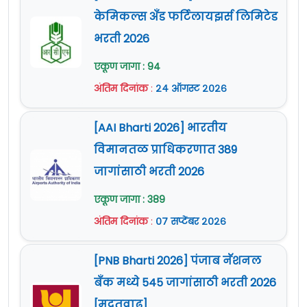
केमिकल्स अँड फर्टिलायझर्स लिमिटेड
भरती 2026
एकूण जागा : 94
अंतिम दिनांक
:
२४ ऑगस्ट २०२६
[AAI Bharti 2026] भारतीय
विमानतळ प्राधिकरणात 389
जागांसाठी भरती 2026
एकूण जागा : 389
अंतिम दिनांक
:
०७ सप्टेंबर २०२६
[PNB Bharti 2026] पंजाब नॅशनल
बँक मध्ये 545 जागांसाठी भरती 2026
[मुदतवाढ]