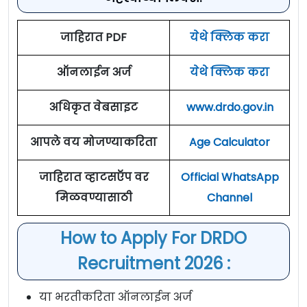
जाहिरात PDF
येथे क्लिक करा
ऑनलाईन अर्ज
येथे क्लिक करा
अधिकृत वेबसाइट
www.drdo.gov.in
आपले वय मोजण्याकरिता
Age Calculator
जाहिरात व्हाटसऍप वर
Official WhatsApp
मिळवण्यासाठी
Channel
How to Apply For DRDO
Recruitment 2026 :
या भरतीकरिता ऑनलाईन अर्ज