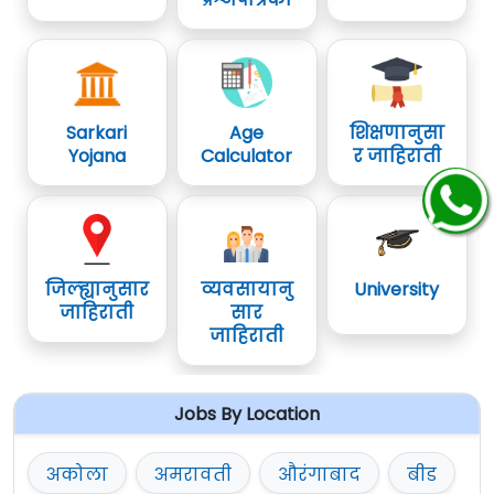
Sarkari
Age
शिक्षणानुसा
Yojana
Calculator
र जाहिराती
जिल्ह्यानुसार
व्यवसायानु
University
जाहिराती
सार
जाहिराती
Jobs By Location
अकोला
अमरावती
औरंगाबाद
बीड