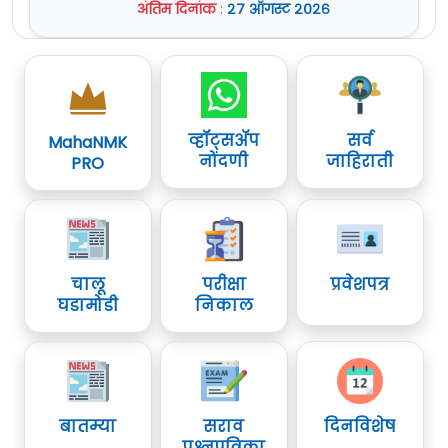
अंतिम दिनांक
:
२७ ऑगस्ट २०२६
व्हॉट्सॲप
सर्व
MahaNMK
नोंदणी
जाहिराती
PRO
चालू
परीक्षा
प्रवेशपत्र
घडामोडी
निकाल
बातम्या
सराव
दिनविशेष
प्रश्नपत्रिका