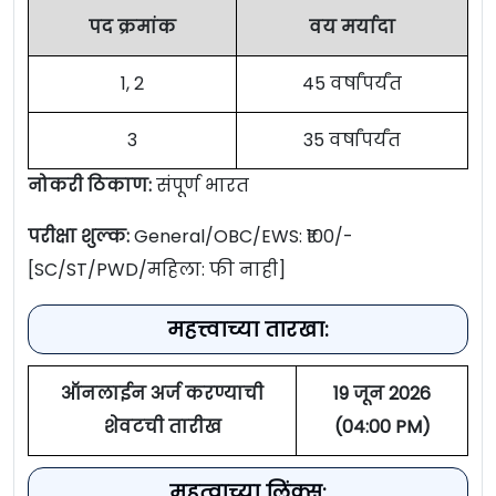
पद क्रमांक
वय मर्यादा
1, 2
45 वर्षांपर्यंत
3
35 वर्षांपर्यंत
नोकरी ठिकाण:
संपूर्ण भारत
परीक्षा शुल्क:
General/OBC/EWS: ₹100/-
[SC/ST/PWD/महिला: फी नाही]
महत्त्वाच्या तारखा:
ऑनलाईन अर्ज करण्याची
19 जून 2026
शेवटची तारीख
(04:00 PM)
महत्वाच्या लिंक्स: