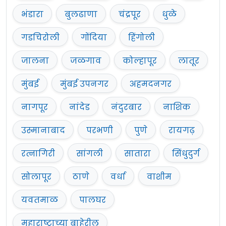
भंडारा
बुलढाणा
चंद्रपूर
धुळे
गडचिरोली
गोंदिया
हिंगोली
जालना
जळगाव
कोल्हापूर
लातूर
मुंबई
मुंबई उपनगर
अहमदनगर
नागपूर
नांदेड
नंदुरबार
नाशिक
उस्मानाबाद
परभणी
पुणे
रायगढ़
रत्नागिरी
सांगली
सातारा
सिंधुदुर्ग
सोलापूर
ठाणे
वर्धा
वाशीम
यवतमाळ
पालघर
महाराष्ट्राच्या बाहेरील