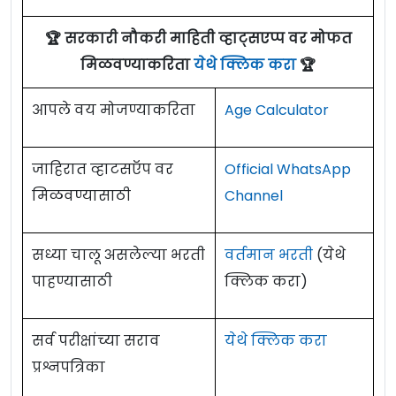
🏆 सरकारी नौकरी माहिती व्हाट्सएप्प वर मोफत
मिळवण्याकरिता
येथे क्लिक करा
🏆
आपले वय मोजण्याकरिता
Age Calculator
जाहिरात व्हाटसऍप वर
Official WhatsApp
मिळवण्यासाठी
Channel
सध्या चालू असलेल्या भरती
वर्तमान भरती
(येथे
पाहण्यासाठी
क्लिक करा)
सर्व परीक्षांच्या सराव
येथे क्लिक करा
प्रश्नपत्रिका