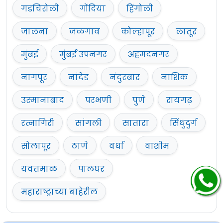
गडचिरोली
गोंदिया
हिंगोली
जालना
जळगाव
कोल्हापूर
लातूर
मुंबई
मुंबई उपनगर
अहमदनगर
नागपूर
नांदेड
नंदुरबार
नाशिक
उस्मानाबाद
परभणी
पुणे
रायगढ़
रत्नागिरी
सांगली
सातारा
सिंधुदुर्ग
सोलापूर
ठाणे
वर्धा
वाशीम
यवतमाळ
पालघर
महाराष्ट्राच्या बाहेरील