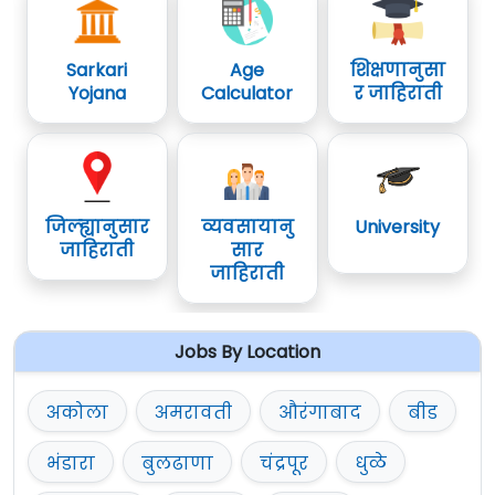
Sarkari
Age
शिक्षणानुसा
Yojana
Calculator
र जाहिराती
जिल्ह्यानुसार
व्यवसायानु
University
जाहिराती
सार
जाहिराती
Jobs By Location
अकोला
अमरावती
औरंगाबाद
बीड
भंडारा
बुलढाणा
चंद्रपूर
धुळे