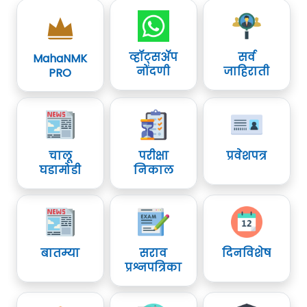
व्हॉट्सॲप
सर्व
MahaNMK
नोंदणी
जाहिराती
PRO
चालू
परीक्षा
प्रवेशपत्र
घडामोडी
निकाल
बातम्या
सराव
दिनविशेष
प्रश्नपत्रिका