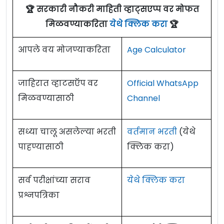
🏆 सरकारी नौकरी माहिती व्हाट्सएप्प वर मोफत
मिळवण्याकरिता
येथे क्लिक करा
🏆
आपले वय मोजण्याकरिता
Age Calculator
जाहिरात व्हाटसऍप वर
Official WhatsApp
मिळवण्यासाठी
Channel
सध्या चालू असलेल्या भरती
वर्तमान भरती
(येथे
पाहण्यासाठी
क्लिक करा)
सर्व परीक्षांच्या सराव
येथे क्लिक करा
प्रश्नपत्रिका