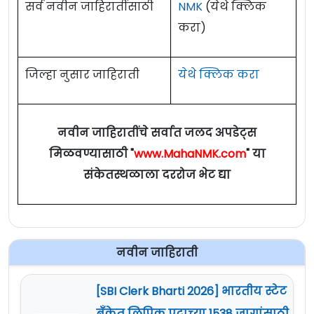
सर्व नवीन जाहिरातींसाठी
NMK
(येथे क्लिक
करा)
जिल्हा नुसार जाहिराती
येथे क्लिक करा
नवीन जाहिरातींचे सर्वात जलद अपडेट्स
मिळवण्यासाठी "
www.MahaNMK.com
" या
संकेतस्थळाला दररोज भेट द्या
नवीन जाहिराती
[SBI Clerk Bharti 2026] भारतीय स्टेट
बँकेत लिपिक पदाच्या 1538 जागांसाठी