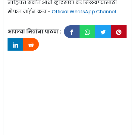
जाहिरात सर्वात आधी व्हाटसऍप वर मिळवण्यासाठी
मोफत जॉईन करा -
Official WhatsApp Channel
आपल्या मित्रांना पाठवा :