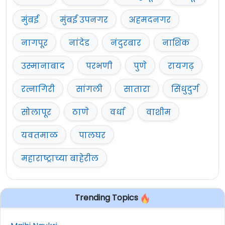
मुंबई
मुंबई उपनगर
अहमदनगर
नागपूर
नांदेड
नंदुरबार
नाशिक
उस्मानाबाद
परभणी
पुणे
रायगढ़
रत्नागिरी
सांगली
सातारा
सिंधुदुर्ग
सोलापूर
ठाणे
वर्धा
वाशीम
यवतमाळ
पालघर
महाराष्ट्राच्या बाहेरील
Trending Topics