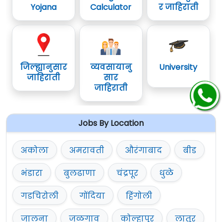
Yojana
Calculator
र जाहिराती
जिल्ह्यानुसार
व्यवसायानु
University
जाहिराती
सार
जाहिराती
Jobs By Location
अकोला
अमरावती
औरंगाबाद
बीड
भंडारा
बुलढाणा
चंद्रपूर
धुळे
गडचिरोली
गोंदिया
हिंगोली
जालना
जळगाव
कोल्हापूर
लातूर