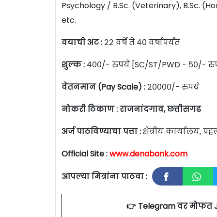
Psychology / B.Sc. (Veterinary), B.Sc. (Hort
etc.
वयाची अट :
२२ वर्षे ते ४० वर्षापर्यंत
शुल्क :
४००/- रुपये [SC/ST/PWD - ५०/- रु
वेतनमान (Pay Scale) :
२००००/- रुपये
नोकरी ठिकाण : राजनांदगाव, छत्तीसगढ
अर्ज पाठविण्याचा पत्ता :
क्षेत्रीय कार्यालय, प
Official Site :
www.denabank.com
आपल्या मित्रांना पाठवा :
👉 Telegram वर मोफत 