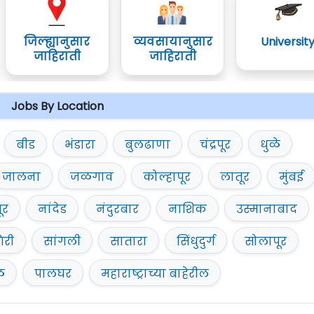
जिल्ह्यानुसार
व्यवसायानुसार
Universit
जाहिराती
जाहिराती
Jobs By Location
बीड
भंडारा
बुलढाणा
चंद्रपूर
धुळे
जालना
जळगाव
कोल्हापूर
लातूर
मुंबई
ूर
नांदेड
नंदुरबार
नाशिक
उस्मानाबाद
िरी
सांगली
सातारा
सिंधुदुर्ग
सोलापूर
ळ
पालघर
महाराष्ट्राच्या बाहेरील