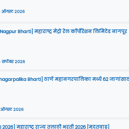
 ऑगस्ट २०२६
gpur Bharti] महाराष्ट्र मेट्रो रेल कॉर्पोरेशन लिमिटेड नागपूर
 सप्टेंबर २०२६
agarpalika Bharti] ठाणे महानगरपालिका मध्ये 62 जागांसाठ
 ऑगस्ट २०२६
i 2026] महाराष्ट्र राज्य तलाठी भरती 2026 [मुदतवाढ]