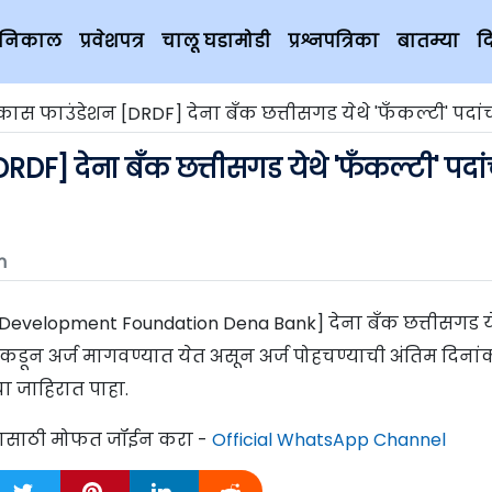
चे निकाल
प्रवेशपत्र
चालू घडामोडी
प्रश्नपत्रिका
बातम्या
द
कास फाउंडेशन [DRDF] देना बँक छत्तीसगड येथे 'फँकल्टी' पदांची ०१
RDF] देना बँक छत्तीसगड येथे 'फँकल्टी' पदां
m
 Development Foundation Dena Bank] देना बँक छत्तीसगड य
रांकडून अर्ज मागवण्यात येत असून अर्ज पोहचण्याची अंतिम दिनां
ा जाहिरात पाहा.
्यासाठी मोफत जॉईन करा -
Official WhatsApp Channel