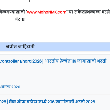
मिळवण्यासाठी "
www.MahaNMK.com
" या संकेतस्थळाला दरर
भेट द्या
नवीन जाहिराती
Controller Bharti 2026] भारतीय रेल्वेत 119 जागांसाठी भरती
 ऑगस्ट २०२६
026] बँक ऑफ बडोदा मध्ये 206 जागांसाठी भरती 2026