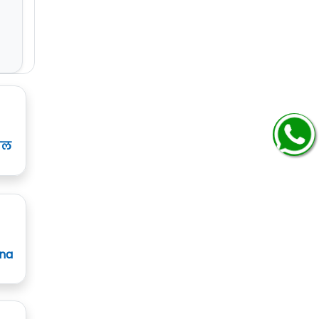
ाल
ana