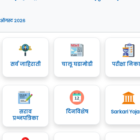
 ऑगस्ट २०२६
सर्व जाहिराती
चालू घडामोडी
परीक्षा निक
सराव
दिनविशेष
Sarkari Yoj
प्रश्नपत्रिका