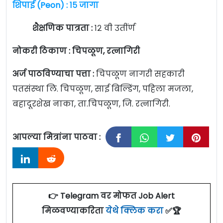
शिपाई (Peon) : १५ जागा
शैक्षणिक पात्रता :
१२ वी उतींर्ण
नोकरी ठिकाण : चिपळूण, रत्नागिरी
अर्ज पाठविण्याचा पत्ता :
चिपळूण नागरी सहकारी
पतसंस्था लि. चिपळूण, साई बिल्डिंग, पहिला मजला,
बहादूरशेख नाका, ता.चिपळूण, जि. रत्नागिरी.
आपल्या मित्रांना पाठवा :
👉 Telegram वर मोफत Job Alert
मिळवण्याकरिता
येथे क्लिक करा
✅🏆