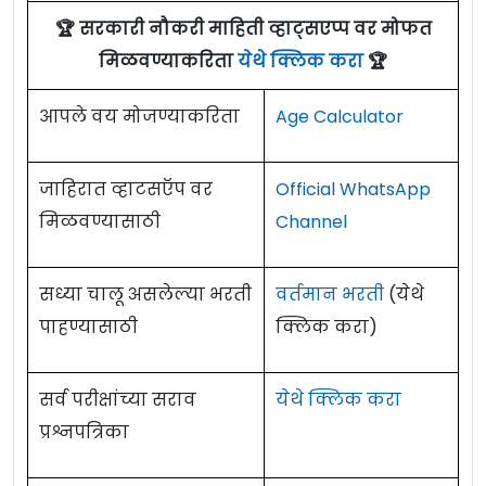
🏆 सरकारी नौकरी माहिती व्हाट्सएप्प वर मोफत
मिळवण्याकरिता
येथे क्लिक करा
🏆
आपले वय मोजण्याकरिता
Age Calculator
जाहिरात व्हाटसऍप वर
Official WhatsApp
मिळवण्यासाठी
Channel
सध्या चालू असलेल्या भरती
वर्तमान भरती
(येथे
पाहण्यासाठी
क्लिक करा)
सर्व परीक्षांच्या सराव
येथे क्लिक करा
प्रश्नपत्रिका