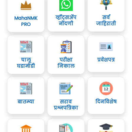
व्हॉट्सॲप
सर्व
MahaNMK
नोंदणी
जाहिराती
PRO
चालू
परीक्षा
प्रवेशपत्र
घडामोडी
निकाल
बातम्या
सराव
दिनविशेष
प्रश्नपत्रिका