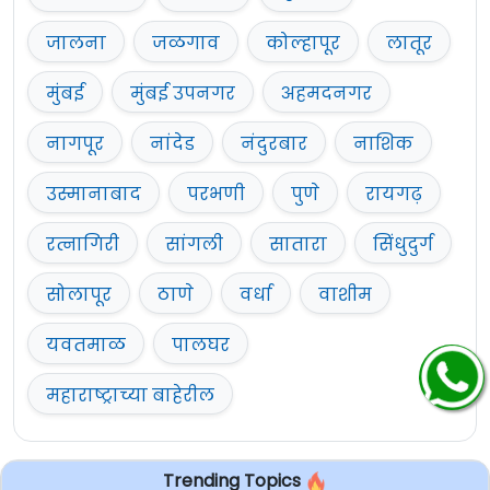
जालना
जळगाव
कोल्हापूर
लातूर
मुंबई
मुंबई उपनगर
अहमदनगर
नागपूर
नांदेड
नंदुरबार
नाशिक
उस्मानाबाद
परभणी
पुणे
रायगढ़
रत्नागिरी
सांगली
सातारा
सिंधुदुर्ग
सोलापूर
ठाणे
वर्धा
वाशीम
यवतमाळ
पालघर
महाराष्ट्राच्या बाहेरील
Trending Topics