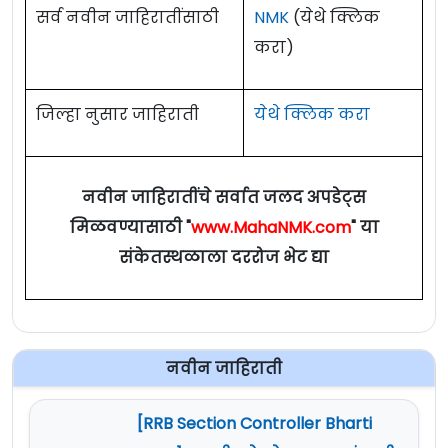
सर्व नवीन जाहिरातींसाठी
NMK
(येथे क्लिक
करा)
जिल्हा नुसार जाहिराती
येथे क्लिक करा
नवीन जाहिरातींचे सर्वात जलद अपडेट्स
मिळवण्यासाठी "
www.MahaNMK.com
" या
संकेतस्थळाला दररोज भेट द्या
नवीन जाहिराती
[RRB Section Controller Bharti