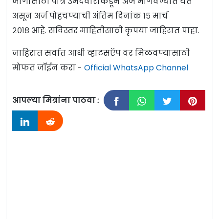
जागांसाठी पात्र उमेदवारांकडून अर्ज मागवण्यात येत
असून अर्ज पोहचण्याची अंतिम दिनांक १५ मार्च
२०१८ आहे. सविस्तर माहितीसाठी कृपया जाहिरात पाहा.
जाहिरात सर्वात आधी व्हाटसऍप वर मिळवण्यासाठी
मोफत जॉईन करा -
Official WhatsApp Channel
आपल्या मित्रांना पाठवा :