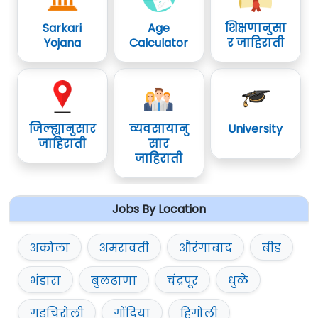
Sarkari
Age
शिक्षणानुसा
Yojana
Calculator
र जाहिराती
जिल्ह्यानुसार
व्यवसायानु
University
जाहिराती
सार
जाहिराती
Jobs By Location
अकोला
अमरावती
औरंगाबाद
बीड
भंडारा
बुलढाणा
चंद्रपूर
धुळे
गडचिरोली
गोंदिया
हिंगोली