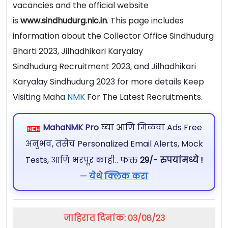
vacancies and the official website
is
www.sindhudurg.nic.in
. This page includes
information about the Collector Office Sindhudurg
Bharti 2023, Jilhadhikari Karyalay
Sindhudurg Recruitment 2023, and Jilhadhikari
Karyalay Sindhudurg 2023 for more details Keep
Visiting Maha
NMK
For The Latest Recruitments.
MahaNMK Pro
घ्या आणि मिळवा Ads Free
अनुभव, तसेच Personalized Email Alerts, Mock
Tests, आणि भरपूर काही.. फक्त
29/- रुपयांमध्ये !
—
येथे क्लिक करा
जाहिरात दिनांक: 03/08/23