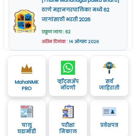
[Thane Mahanagarpalika Bharti]
सविस्तर माहितीसाठी कृपया जाहिरात वाचावी.
ठाणे महानगरपालिका मध्ये 62
अधिक माहिती
www.sindhudurg.nic.in
या
जागांसाठी भरती 2026
वेबसाईट वर दिलेली आहे.
एकूण जागा : 62
अंतिम दिनांक
:
१४ ऑगस्ट २०२६
व्हॉट्सॲप
सर्व
MahaNMK
नोंदणी
जाहिराती
PRO
चालू
परीक्षा
प्रवेशपत्र
घडामोडी
निकाल