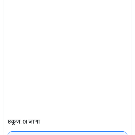
एकूण: 01 जागा