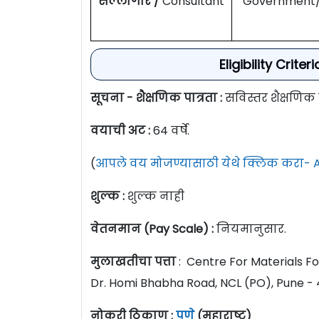
सल्लागार /
Consultant
Government/U
Eligibility Crit
सूचना - शैक्षणिक पात्रता :
सविस्तर शैक्षणिक
वयाची अट :
64 वर्षे.
(
आपले वय मोजण्यासाठी येथे क्लिक करा- A
शुल्क :
शुल्क नाही
वेतनमान (Pay Scale) :
नियमानुसार.
मुलाखतीचा पत्ता
: Centre For Materials F
Dr. Homi Bhabha Road, NCL (PO), Pune - 4
नोकरी ठिकाण :
पुणे
(महाराष्ट्र)