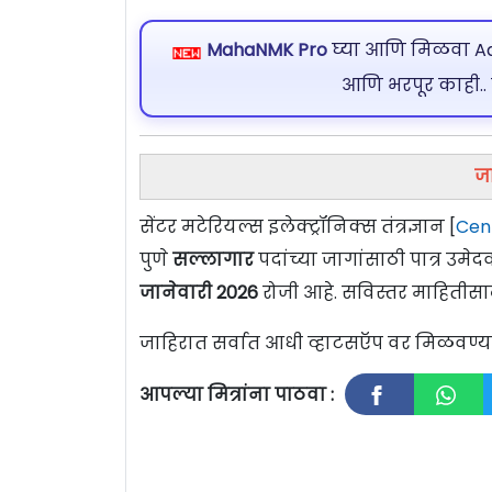
MahaNMK Pro
घ्या आणि मिळवा Ads
आणि भरपूर काही..
ज
सेंटर मटेरियल्स इलेक्ट्रॉनिक्स तंत्रज्ञान [
Cent
पुणे
सल्लागार
पदांच्या जागांसाठी पात्र उम
जानेवारी 2026
रोजी आहे. सविस्तर माहितीसा
जाहिरात सर्वात आधी व्हाटसऍप वर मिळवण
आपल्या मित्रांना पाठवा :