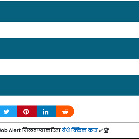
ाहिरात दिनांक: 25/12/24
tre for Materials for Electronics Technology (C-MET), Pu
ेदवारांकडून अर्ज मागवण्यात येत असून थेट मुलाखत दिनांक
10
ठी कृपया जाहिरात पाहा.
हिरात दिनांक: 04/09/24
tre for Materials for Electronics Technology (C-MET), Pu
्यार्थी इंटर्न
पदांच्या 02 जागांसाठी पात्र उमेदवारांकडून अर्ज
Pune Bharti 2024
Details:
ाचा अंतिम दिनांक
30
सप्टेंबर
2024
आहे. सविस्तर माहितीसाठी
हिरात दिनांक: 02/09/23
Job Alert मिळवण्याकरिता
येथे क्लिक करा
✅🏆
दांचे नाव
जागा
tre for Materials for Electronics Technology (C-MET), Pu